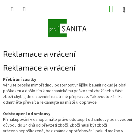
Přejít
NÁKUP
na
obsah
KOŠÍK
Reklamace a vrácení
Reklamace a vrácení
Přebírání zásilky
Věnujte prosím mimořádnou pozornost vnějšku balení! Pokud je obal
poškozen a došlo tím k mechanickému poškození zboží nebo část
zboží chybí, jde o zavinění na straně přepravce. Takovouto zásilku
odmítněte převzít a reklamujte na místě u dopravce.
Odstoupení od smlouvy
Při nakupování v eshopu máte právo odstoupit od smlouvy bez uvedení
důvodu do 14 dnů od převzetí zboží. Zboží musí být zboží
vráceno nepoškozené, bez známek opotřebování, pokud možno v