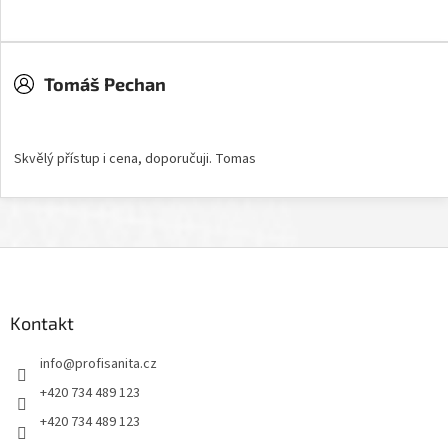
Hodnocení obchodu je 5 z 5 hvězdiček.
Tomáš Pechan
Hodnocení obchodu je 5 z 5 hvězdiček.
Skvělý přístup i cena, doporučuji. Tomas
Z
á
p
a
Kontakt
t
info
@
profisanita.cz
í
+420 734 489 123
+420 734 489 123