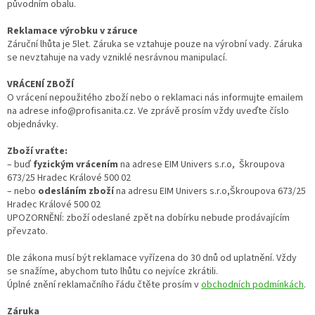
původním obalu.
Reklamace výrobku v záruce
Záruční lhůta je 5let. Záruka se vztahuje pouze na výrobní vady. Záruka
se nevztahuje na vady vzniklé nesrávnou manipulací.
VRÁCENÍ ZBOŽÍ
O vrácení nepoužitého zboží nebo o reklamaci nás informujte emailem
na adrese info@profisanita.cz. Ve zprávě prosím vždy uveďte číslo
objednávky.
Zboží vraťte:
– buď
fyzickým vrácením
na adrese
EIM Univers s.r.o, Škroupova
673/25 Hradec Králové 500 02
– nebo
odesláním zboží
na adresu EIM Univers s.r.o,Škroupova 673/25
Hradec Králové 500 02
UPOZORNĚNÍ: zboží odeslané zpět na dobírku nebude prodávajícím
převzato.
Dle zákona musí být reklamace vyřízena do 30 dnů od uplatnění. Vždy
se snažíme, abychom tuto lhůtu co nejvíce zkrátili.
Úplné znění reklamačního řádu čtěte prosím v
obchodních podmínkách
.
Záruka