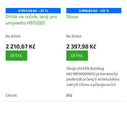
2 947,56 Kč
–25 %
3 996,63 Kč
–40 %
Držák na ručník, levý, pro
Sloup
umyvadlo H815285
Na dotaz
Na dotaz
2 210,67 Kč
2 397,98 Kč
DETAIL
DETAIL
Sloup LAUFEN (katalog
H8199500000001) je keramický
pedestál určený k estetickému
zakrytí sifonu a připojovacích
rozvodů pod umyvadly řady
Chrom
LAUFEN PRO, zejména v
Bílá
kombinaci s...