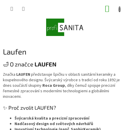
Přejít
NÁKUP
na
obsah
KOŠÍK
Laufen
🛁 O značce
LAUFEN
Značka
LAUFEN
představuje špičku v oblasti sanitární keramiky a
koupelnového designu. Švýcarský výrobce s tradicí od roku 1892 je
dnes součástí skupiny
Roca Group
, díky čemuž spojuje precizní
řemeslné zpracování s moderními technologiemi a globálními
inovacemi.
✨ Proč zvolit LAUFEN?
Švýcarská kvalita a precizní zpracování
Nadčasový design od světových návrhářů
Inovativní technologie (např. SaphirKeramik)