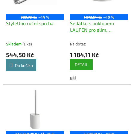
p
d
r
u
o
k
989,78 Kč
–44 %
1 973,51 Kč
–40 %
d
t
StyleUno ruční sprcha
Sedátko s poklopem
u
ů
LAUFEN pro slim,
k
odnímatelné
t
Skladem
(1 ks)
Na dotaz
ů
544,50 Kč
1 184,11 Kč
DETAIL
Do košíku
Bílá