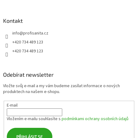
Z
c
á
á
í
n
p
p
í
a
r
Kontakt
v
t
k
info
@
profisanita.cz
í
y
+420 734 489 123
v
ý
+420 734 489 123
p
i
s
u
Odebírat newsletter
Vložte svůj e-mail a my vám budeme zasílat informace o nových
produktech na našem e-shopu.
E-mail
Vložením e-mailu souhlasíte s
podmínkami ochrany osobních údajů
PŘIHLÁSIT SE