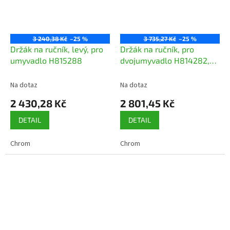
3 240,38 Kč
–25 %
3 735,27 Kč
–25 %
Držák na ručník, levý, pro
Držák na ručník, pro
umyvadlo H815288
dvojumyvadlo H814282,
levý
Na dotaz
Na dotaz
2 430,28 Kč
2 801,45 Kč
DETAIL
DETAIL
Chrom
Chrom