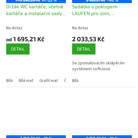
od
až
2 260,28 Kč
–25 %
3 389,21 Kč
–40 %
Držák WC kartáče, včetně
Sedátko s poklopem
kartáče a instalační sady,
LAUFEN pro slim,
bez LCC
odnímatelné, zpomalovací
sklápěcí systém
Na dotaz
Na dotaz
1 695,21 Kč
2 033,53 Kč
od
DETAIL
DETAIL
Se zpomalovacím sklápěcím
systémem softclose
Bílá
Bílá mat
Grafit mat
Černá mat
Bílá
2 750,33 Kč
–25 %
2 750,33 Kč
–25 %