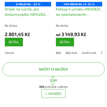
od
až
3 735,27 Kč
–25 %
4 199,91 Kč
–25 %
Držák na ručník, pro
Poklop k urinálu H840821,
dvojumyvadlo H814282,
se zpomalovacím
pravý
sklápěcím systémem.
Není k dispozici v LCC
Na dotaz
Na dotaz
2 801,45 Kč
3 149,93 Kč
od
DETAIL
DETAIL
Chrom
Bílá
Bílá mat
Grafit mat
Čer
NAČÍST 12 DALŠÍCH
S
1
68
O
t
v
r
809
položek celkem
á
l
NAHORU
n
á
k
d
o
a
v