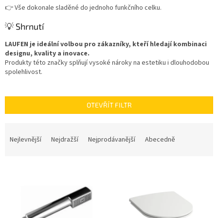
👉 Vše dokonale sladěné do jednoho funkčního celku.
💡 Shrnutí
LAUFEN je ideální volbou pro zákazníky, kteří hledají kombinaci
designu, kvality a inovace.
Produkty této značky splňují vysoké nároky na estetiku i dlouhodobou
spolehlivost.
OTEVŘÍT FILTR
Ř
a
Nejlevnější
Nejdražší
Nejprodávanější
Abecedně
z
e
V
n
ý
í
p
p
i
r
s
o