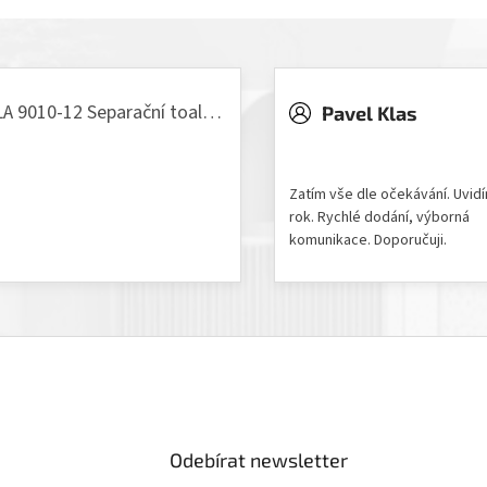
VILLA 9010-12 Separační toaleta, 230/12V
Pavel Klas
odnocení produktu je 5 z 5 hvězdiček.
Hodnocení obchodu je 5 z 
Zatím vše dle očekávání. Uvid
rok. Rychlé dodání, výborná
komunikace. Doporučuji.
Odebírat newsletter