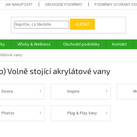
JAK NAKUPOVAT
OBCHODNÍ PODMÍNKY
PODMÍNKY OCHRANY OS
HLEDAT
čky
Vířivky & Wellness
Obchodní podmínky
Kontakt
rylátové vany
o) Volně stojící akrylátové vany
Desire
Inspire
M
Phatos
Plug & Play Vany