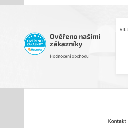
Ověřeno našimi
H
zákazníky
Hodnocení obchodu
Z
á
p
a
t
Kontakt
í