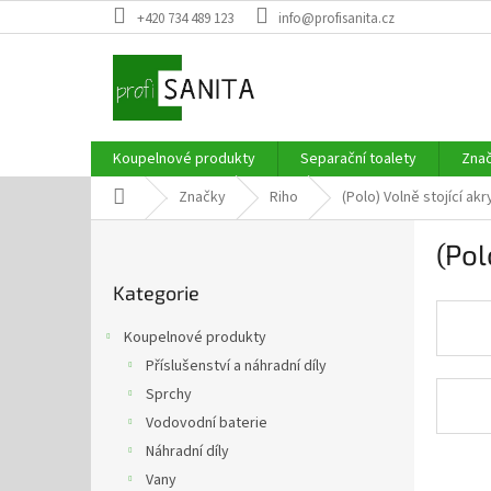
Přejít
+420 734 489 123
info@profisanita.cz
na
obsah
Koupelnové produkty
Separační toalety
Zna
Domů
Značky
Riho
(Polo) Volně stojící ak
P
(Pol
o
Přeskočit
s
Kategorie
kategorie
t
r
Koupelnové produkty
a
Příslušenství a náhradní díly
n
Sprchy
n
í
Vodovodní baterie
p
Náhradní díly
a
Vany