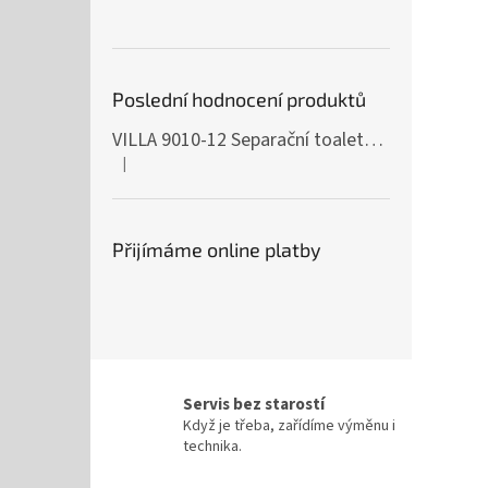
Poslední hodnocení produktů
VILLA 9010-12 Separační toaleta, 230/12V
|
Hodnocení produktu je 5 z 5 hvězdiček.
Přijímáme online platby
Servis bez starostí
Když je třeba, zařídíme výměnu i
technika.