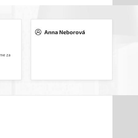
Anna Neborová
5 hvězdiček.
Hodnocení obchodu je 5 z 5 hvězdiček.
íme za