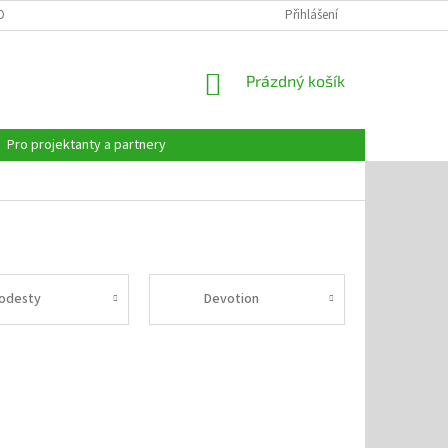
OBNÍCH ÚDAJŮ
Přihlášení
NÁKUPNÍ
Prázdný košík
KOŠÍK
Pro projektanty a partnery
odesty
Devotion