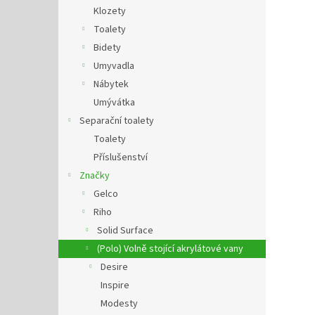
n
Klozety
e
Toalety
l
Bidety
Umyvadla
Nábytek
Umývátka
Separační toalety
Toalety
Příslušenství
Značky
Gelco
Riho
Solid Surface
(Polo) Volně stojící akrylátové vany
Desire
Inspire
Modesty