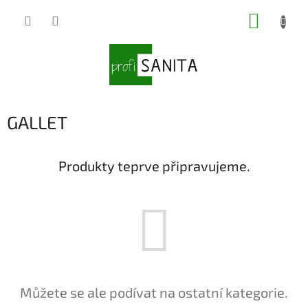
Přejít
NÁKUP
na
obsah
KOŠÍK
GALLET
Produkty teprve připravujeme.
Můžete se ale podívat na ostatní kategorie.