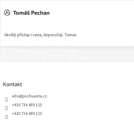
Tomáš Pechan
Hodnocení obchodu je 5 z 5 hvězdiček.
Skvělý přístup i cena, doporučuji. Tomas
Z
á
p
a
Kontakt
t
info
@
profisanita.cz
í
+420 734 489 123
+420 734 489 123