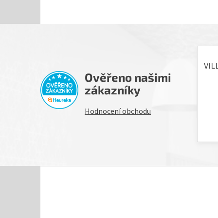
Ověřeno našimi
H
zákazníky
Hodnocení obchodu
Z
á
p
a
t