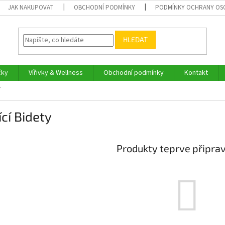
JAK NAKUPOVAT
OBCHODNÍ PODMÍNKY
PODMÍNKY OCHRANY OS
HLEDAT
čky
Vířivky & Wellness
Obchodní podmínky
Kontakt
í
ící Bidety
Produkty teprve připra