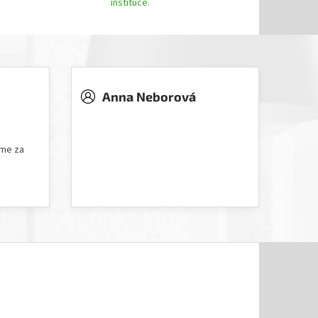
instituce.
Anna Neborová
5 hvězdiček.
Hodnocení obchodu je 5 z 5 hvězdiček.
íme za