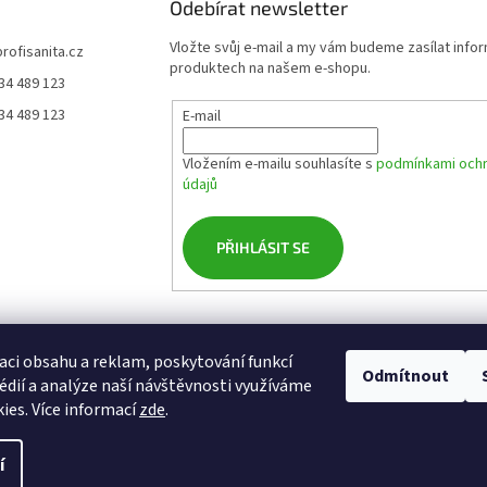
Odebírat newsletter
Vložte svůj e-mail a my vám budeme zasílat info
profisanita.cz
produktech na našem e-shopu.
34 489 123
34 489 123
E-mail
Vložením e-mailu souhlasíte s
podmínkami ochr
údajů
PŘIHLÁSIT SE
osobních údajů
Cookies
Obchodní podmínky
Doprava
Platební zásady
aci obsahu a reklam, poskytování funkcí
Odmítnout
édií a analýze naší návštěvnosti využíváme
ies. Více informací
zde
.
í
a.
Upravit nastavení cookies