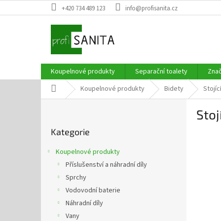
Přejít
+420 734 489 123
info@profisanita.cz
na
obsah
Koupelnové produkty
Separační toalety
Zna
Domů
Koupelnové produkty
Bidety
Stojíc
P
Stoj
o
Přeskočit
s
Kategorie
kategorie
t
r
Koupelnové produkty
a
Příslušenství a náhradní díly
n
Sprchy
n
í
Vodovodní baterie
p
Náhradní díly
a
Vany