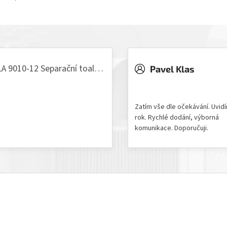
VILLA 9010-12 Separační toaleta, 230/12V
Pavel Klas
odnocení produktu je 5 z 5 hvězdiček.
Hodnocení obchodu je 5 z 
Zatím vše dle očekávání. Uvid
rok. Rychlé dodání, výborná
komunikace. Doporučuji.