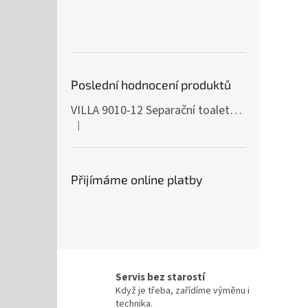
Poslední hodnocení produktů
VILLA 9010-12 Separační toaleta, 230/12V
|
Hodnocení produktu je 5 z 5 hvězdiček.
Přijímáme online platby
Servis bez starostí
Když je třeba, zařídíme výměnu i
technika.