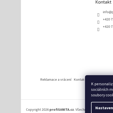
Kontakt
í
info
@
+420 7
+420 7
Reklamace a vrácení
Kontakt
Zásady ochrany 
K personaliz
sociálních m
soubory cook
Nastaven
Copyright 2026
profiSANITA.cz
. Všechna práva vyhrazen