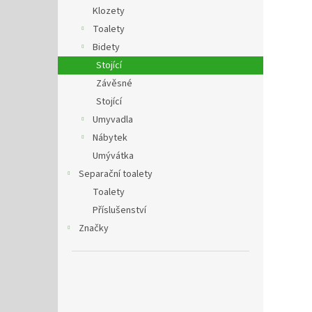
n
Klozety
e
Toalety
l
Bidety
Stojící
Závěsné
Stojící
Umyvadla
Nábytek
Umývátka
Separační toalety
Toalety
Příslušenství
Značky