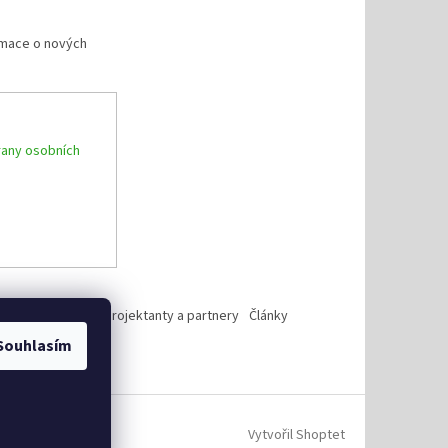
rmace o nových
any osobních
Reference
Pro projektanty a partnery
Články
Souhlasím
Vytvořil Shoptet