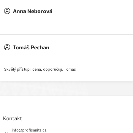
Anna Neborová
Hodnocení obchodu je 5 z 5 hvězdiček.
Tomáš Pechan
Hodnocení obchodu je 5 z 5 hvězdiček.
Skvělý přístup i cena, doporučuji. Tomas
Z
á
p
a
Kontakt
t
info
@
profisanita.cz
í