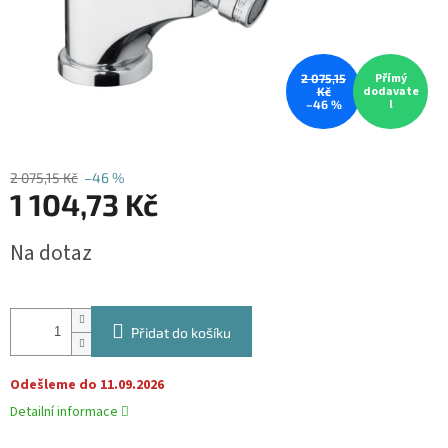
Přímý
2 075,15
dodavate
Kč
l
–46 %
2 075,15 Kč
–46 %
1 104,73 Kč
Měrná
Na dotaz
cena:
Přidat do košíku
Odešleme do 11.09.2026
Detailní informace