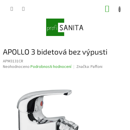
Přejít
NÁKUP
na
obsah
KOŠÍK
APOLLO 3 bidetová bez výpusti
APM3131CR
Průměrné
Neohodnoceno
Podrobnosti hodnocení
Značka:
Paffoni
hodnocení
produktu
je
0,0
z
5
hvězdiček.