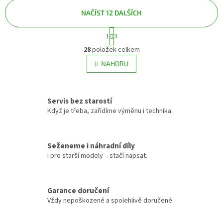
NAČÍST 12 DALŠÍCH
S
1
3
O
t
v
r
28
položek celkem
á
l
NAHORU
n
á
k
d
o
a
v
c
á
Servis bez starostí
í
n
Když je třeba, zařídíme výměnu i technika.
p
í
r
v
k
Seženeme i náhradní díly
y
I pro starší modely – stačí napsat.
v
ý
p
Garance doručení
i
s
Vždy nepoškozené a spolehlivě doručené.
u