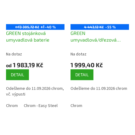
od
až
3 305,72 Kč
–40 %
4 443,12 Kč
–55 %
GREEN stojánková
GREEN
umyvadlová baterie
umyvadlová/dřezová
nástěnná baterie
Na dotaz
Na dotaz
1 983,19 Kč
1 999,40 Kč
od
DETAIL
DETAIL
Odešleme do 11.09.2026 chrom,
Odešleme do 11.09.2026 chrom
vč. výpusti
Chrom
Chrom - Easy Steel
Chrom