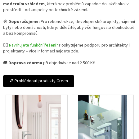
moderním vzhledem
, která bez problémů zapadne do jakéhokoliv
prostředí – od koupelny po technické zázemí.
🎯
Doporučujeme:
Pro rekonstrukce, developerské projekty, nájemní
byty nebo domácnosti, kde je důležité, aby vše fungovalo dlouhodobě
a bez kompromisů.
👷‍♀️
Navrhujete funkční řešení?
Poskytujeme podporu pro architekty i
projektanty – více informací najdete zde.
🚚
Doprava zdarma
při objednávce nad 2 500 Kč
🔎 Prohlédnout produkty Green