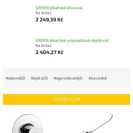
GREEN lékařská dřezová
Na dotaz
2 249,39 Kč
GREEN lékařská umyvadlová nástěnná
Na dotaz
2 404,27 Kč
Ř
a
Nejlevnější
Nejdražší
Nejprodávanější
Abecedně
z
e
n
OTEVŘÍT FILTR
í
p
V
r
ý
o
p
d