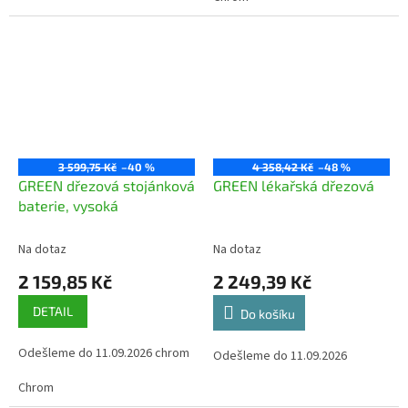
3 599,75 Kč
–40 %
4 358,42 Kč
–48 %
GREEN dřezová stojánková
GREEN lékařská dřezová
baterie, vysoká
Na dotaz
Na dotaz
2 159,85 Kč
2 249,39 Kč
DETAIL
Do košíku
Odešleme do 11.09.2026 chrom
Odešleme do 11.09.2026
Chrom