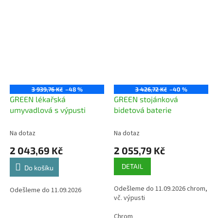
3 939,76 Kč
–48 %
3 426,72 Kč
–40 %
GREEN lékařská
GREEN stojánková
umyvadlová s výpusti
bidetová baterie
Na dotaz
Na dotaz
2 043,69 Kč
2 055,79 Kč
DETAIL
Do košíku
Odešleme do 11.09.2026 chrom,
Odešleme do 11.09.2026
vč. výpusti
Chrom