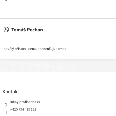
Hodnocení obchodu je 5 z 5 hvězdiček.
Tomáš Pechan
Hodnocení obchodu je 5 z 5 hvězdiček.
Skvělý přístup i cena, doporučuji. Tomas
Z
á
p
a
Kontakt
t
info
@
profisanita.cz
í
+420 734 489 123