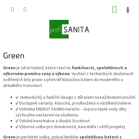
Přejít
NÁKUP
na
obsah
KOŠÍK
Green
Green
je série baterií, která staví na
funkčnosti, spolehlivosti a
výborném poměru ceny a výkonu
. Vychází z technických zkušeností
ověřených lety praxe a přetváří klasickou baterii do moderního a
aktuálního tvarosloví.
✔️ Jednoduchý a funkční design s důrazem na každodenní použití
✔️ Dostupné varianty: klasická, prodloužená a nástěnná baterie
✔️ Volitelná ENERGY SAVING kartuše – úspora teplé vody díky
výchozímu nastavení na studenou
✔️ Odolná konstrukce a dlouhá životnost
✔️ Výborná volba pro domácnosti, kanceláře i větší projekty
Green
je perfektní volba, pokud hledáte
spolehlivou baterii s