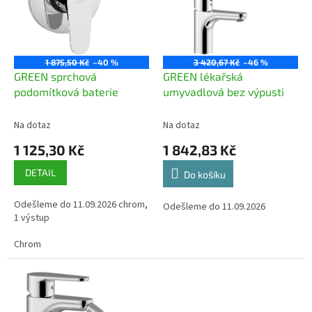
i
u
s
k
p
t
r
ů
o
1 875,50 Kč
–40 %
3 420,67 Kč
–46 %
d
GREEN sprchová
GREEN lékařská
u
podomítková baterie
umyvadlová bez výpusti
k
t
Na dotaz
Na dotaz
ů
1 125,30 Kč
1 842,83 Kč
DETAIL
Do košíku
Odešleme do 11.09.2026 chrom,
Odešleme do 11.09.2026
1 výstup
Chrom