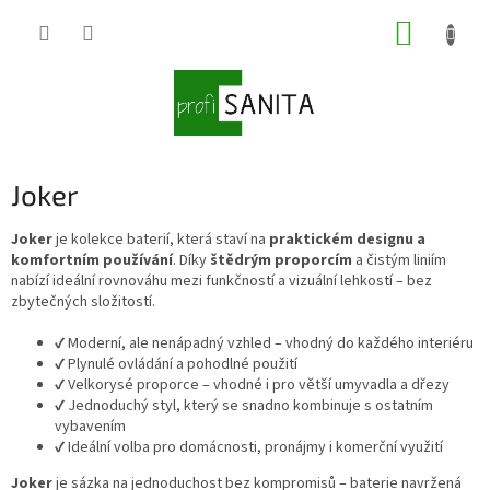
Přejít
NÁKUP
na
obsah
KOŠÍK
Joker
Joker
je kolekce baterií, která staví na
praktickém designu a
komfortním používání
. Díky
štědrým proporcím
a čistým liniím
nabízí ideální rovnováhu mezi funkčností a vizuální lehkostí – bez
zbytečných složitostí.
✔️ Moderní, ale nenápadný vzhled – vhodný do každého interiéru
✔️ Plynulé ovládání a pohodlné použití
✔️ Velkorysé proporce – vhodné i pro větší umyvadla a dřezy
✔️ Jednoduchý styl, který se snadno kombinuje s ostatním
vybavením
✔️ Ideální volba pro domácnosti, pronájmy i komerční využití
Joker
je sázka na jednoduchost bez kompromisů – baterie navržená