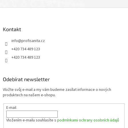
Z
á
p
a
Kontakt
t
info
@
profisanita.cz
í
+420 734 489 123
+420 734 489 123
Odebírat newsletter
Vložte svůj e-mail a my vám budeme zasílat informace o nových
produktech na našem e-shopu.
E-mail
Vložením e-mailu souhlasíte s
podmínkami ochrany osobních údajů