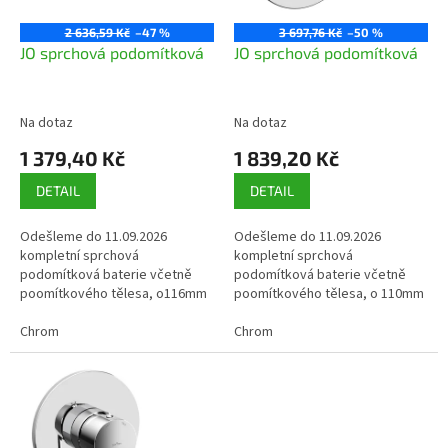
r
ů
o
2 636,59 Kč
–47 %
3 697,76 Kč
–50 %
d
JO sprchová podomítková
JO sprchová podomítková
u
k
t
Na dotaz
Na dotaz
ů
1 379,40 Kč
1 839,20 Kč
DETAIL
DETAIL
Odešleme do 11.09.2026
Odešleme do 11.09.2026
kompletní sprchová
kompletní sprchová
podomítková baterie včetně
podomítková baterie včetně
poomítkového tělesa, o116mm
poomítkového tělesa, o 110mm
provedení chrom
provedení chrom
Chrom
Chrom