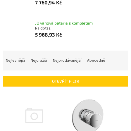
7 760,94 Kč
JO vanová baterie s kompletem
Na dotaz
5 968,93 Kč
Ř
a
Nejlevnější
Nejdražší
Nejprodávanější
Abecedně
z
e
n
OTEVŘÍT FILTR
í
p
V
r
ý
o
p
d
i
u
s
k
p
t