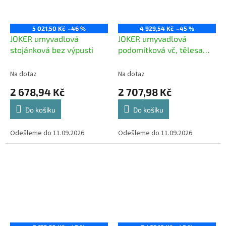
5 021,50 Kč
–46 %
4 929,54 Kč
–45 %
JOKER umyvadlová
JOKER umyvadlová
stojánková bez výpusti
podomítková vč, tělesa
178mm,chro
Na dotaz
Na dotaz
2 678,94 Kč
2 707,98 Kč
Do košíku
Do košíku
Odešleme do 11.09.2026
Odešleme do 11.09.2026