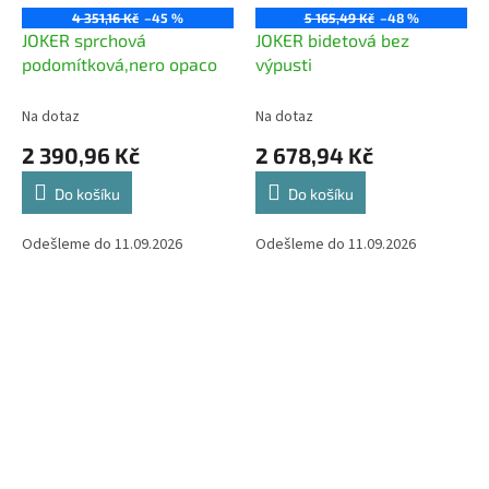
4 351,16 Kč
–45 %
5 165,49 Kč
–48 %
JOKER sprchová
JOKER bidetová bez
podomítková,nero opaco
výpusti
Na dotaz
Na dotaz
2 390,96 Kč
2 678,94 Kč
Do košíku
Do košíku
Odešleme do 11.09.2026
Odešleme do 11.09.2026