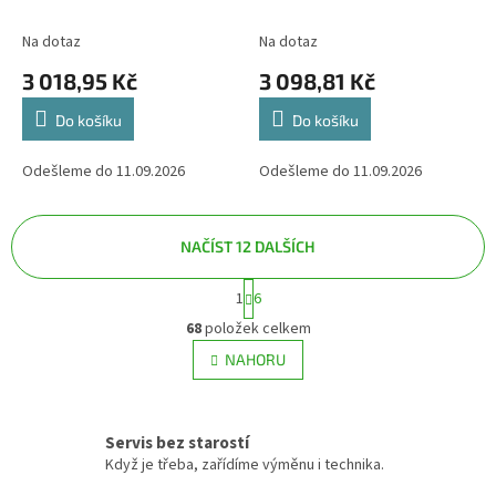
Na dotaz
Na dotaz
3 018,95 Kč
3 098,81 Kč
Do košíku
Do košíku
Odešleme do 11.09.2026
Odešleme do 11.09.2026
NAČÍST 12 DALŠÍCH
S
1
6
O
t
v
r
68
položek celkem
á
l
NAHORU
n
á
k
d
o
a
v
c
á
Servis bez starostí
í
n
Když je třeba, zařídíme výměnu i technika.
p
í
r