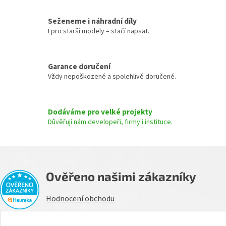
v
k
Seženeme i náhradní díly
y
I pro starší modely – stačí napsat.
v
ý
p
Garance doručení
i
s
Vždy nepoškozené a spolehlivě doručené.
u
Dodáváme pro velké projekty
Důvěřují nám developeři, firmy i instituce.
Ověřeno našimi zákazníky
Hodnocení obchodu