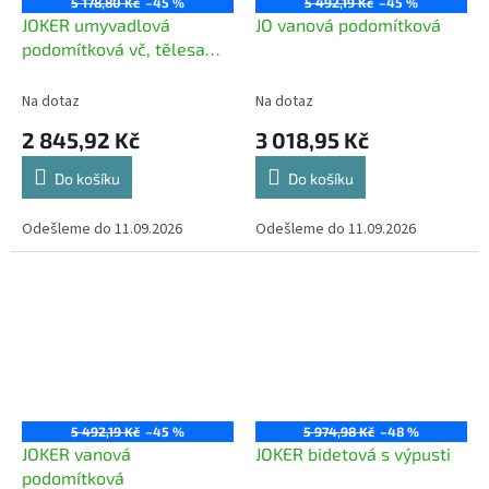
5 178,80 Kč
–45 %
5 492,19 Kč
–45 %
JOKER umyvadlová
JO vanová podomítková
podomítková vč, tělesa
248mm, chr
Na dotaz
Na dotaz
2 845,92 Kč
3 018,95 Kč
Do košíku
Do košíku
Odešleme do 11.09.2026
Odešleme do 11.09.2026
5 492,19 Kč
–45 %
5 974,98 Kč
–48 %
JOKER vanová
JOKER bidetová s výpusti
podomítková