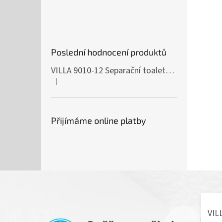
Poslední hodnocení produktů
VILLA 9010-12 Separační toaleta, 230/12V
|
Hodnocení produktu je 5 z 5 hvězdiček.
Přijímáme online platby