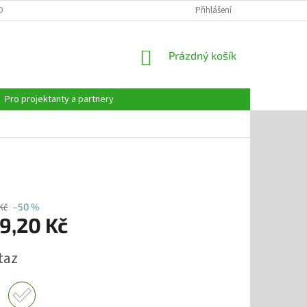
OBNÍCH ÚDAJŮ
Přihlášení
NÁKUPNÍ
Prázdný košík
KOŠÍK
Pro projektanty a partnery
Kč
–50 %
9,20 Kč
taz