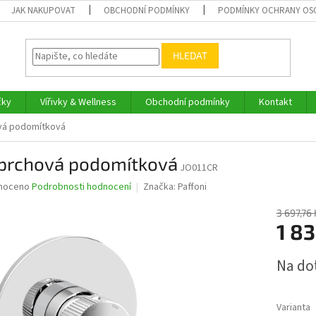
JAK NAKUPOVAT
OBCHODNÍ PODMÍNKY
PODMÍNKY OCHRANY OS
HLEDAT
čky
Vířivky & Wellness
Obchodní podmínky
Kontakt
vá podomítková
sprchová podomítková
JO011CR
né
noceno
Podrobnosti hodnocení
Značka:
Paffoni
ní
u
3 697,76 
1 83
Měrná
Na do
cena:
ek.
Varianta