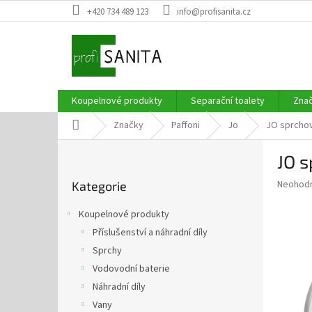
Přejít
+420 734 489 123
info@profisanita.cz
na
obsah
Koupelnové produkty
Separační toalety
Zna
Domů
Značky
Paffoni
Jo
JO sprcho
P
JO 
o
Přeskočit
s
Průměr
Neohod
Kategorie
kategorie
t
hodnoce
r
produkt
Koupelnové produkty
a
je
Příslušenství a náhradní díly
0,0
n
z
Sprchy
n
5
í
Vodovodní baterie
hvězdič
p
Náhradní díly
a
Vany