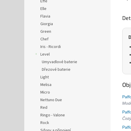
Effe
Elle
Flavia
Det
Giorgia
Green
D
Chef
Iris - Ricordi
Level
Umyvadlové baterie
Dřezové baterie
Light
Obj
Melisa
Micro
Paff
Nettuno Due
Mode
Red
Paff
Ringo - Valone
Čist
Rock
Paff
Sifony a připojení