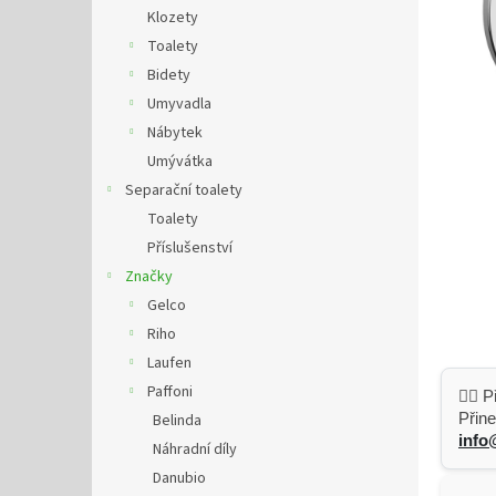
n
Klozety
e
Toalety
l
Bidety
Umyvadla
Nábytek
Umývátka
Separační toalety
Toalety
Příslušenství
Značky
Gelco
Riho
Laufen
Paffoni
👷‍♂️
Přine
Belinda
info
Náhradní díly
Danubio