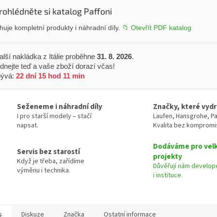
rohlédněte si katalog Paffoni
uje kompletní produkty i náhradní díly.
📁 Otevřít PDF katalog
alší nakládka z Itálie proběhne
31. 8. 2026
.
dnejte teď a vaše zboží dorazí včas!
bývá:
22 dní 15 hod 11 min
Seženeme i náhradní díly
Značky, které vydr
I pro starší modely – stačí
Laufen, Hansgrohe, Pa
napsat.
Kvalita bez kompromi
Dodáváme pro vel
Servis bez starostí
projekty
Když je třeba, zařídíme
Důvěřují nám develope
výměnu i technika.
i instituce.
s
Diskuze
Značka
Ostatní informace