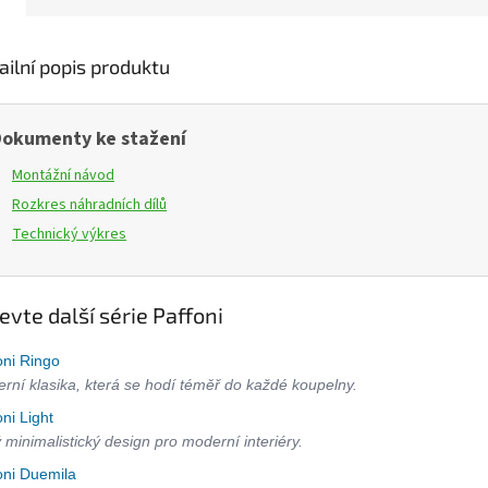
ailní popis produktu
okumenty ke stažení
Montážní návod
Rozkres náhradních dílů
Technický výkres
evte další série Paffoni
oni Ringo
rní klasika, která se hodí téměř do každé koupelny.
oni Light
ý minimalistický design pro moderní interiéry.
oni Duemila