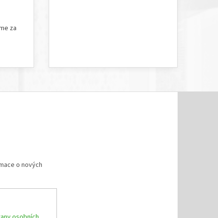
5 hvězdiček.
Hodnocení obchodu je 5 z 5 hvězdiček.
íme za
rmace o nových
any osobních