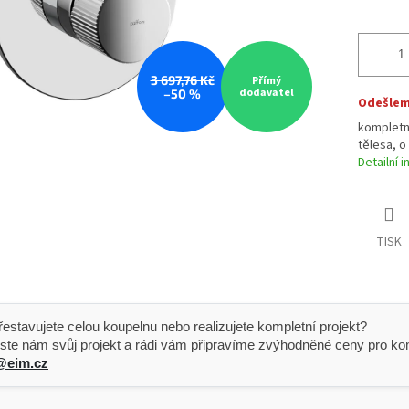
3 697,76 Kč
Přímý
dodavatel
–50 %
Odešleme
kompletn
tělesa, 
Detailní 
TISK
 Přestavujete celou koupelnu nebo realizujete kompletní projekt?
ste nám svůj projekt a rádi vám připravíme zvýhodněné ceny pro kom
@eim.cz