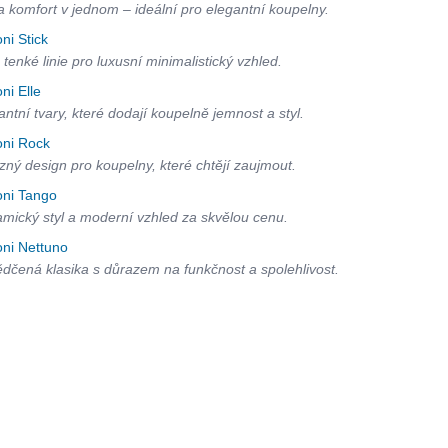
 a komfort v jednom – ideální pro elegantní koupelny.
oni Stick
 tenké linie pro luxusní minimalistický vzhled.
oni Elle
antní tvary, které dodají koupelně jemnost a styl.
oni Rock
zný design pro koupelny, které chtějí zaujmout.
oni Tango
mický styl a moderní vzhled za skvělou cenu.
oni Nettuno
dčená klasika s důrazem na funkčnost a spolehlivost.