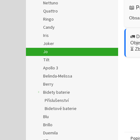
Nettuno
📖 P
Quattro
Obsah
Ringo
Candy
Iris
🚛 D
Obje
Joker
⏳ Z
Jo
Tilt
Apollo 3
Belinda-Melissa
Berry
Bidety baterie
Příslušenství
Bidetové baterie
Blu
Brillo
Duemila
Popi