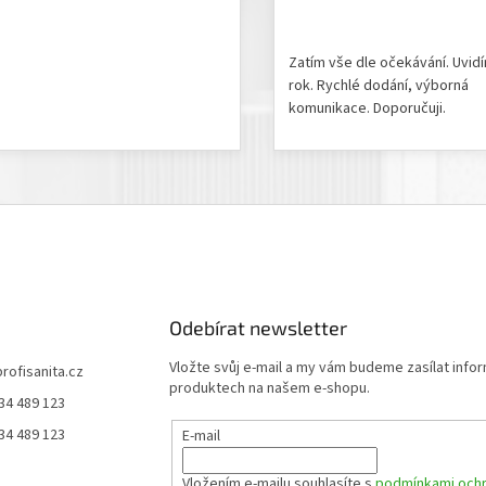
odnocení produktu je 5 z 5 hvězdiček.
Hodnocení obchodu je 5 z 
Zatím vše dle očekávání. Uvid
rok. Rychlé dodání, výborná
komunikace. Doporučuji.
Odebírat newsletter
Vložte svůj e-mail a my vám budeme zasílat info
profisanita.cz
produktech na našem e-shopu.
34 489 123
34 489 123
E-mail
Vložením e-mailu souhlasíte s
podmínkami ochr