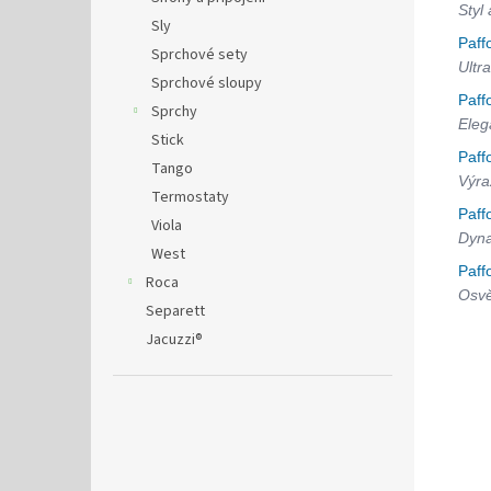
Styl
Sly
Paff
Sprchové sety
Ultra
Sprchové sloupy
Paff
Sprchy
Eleg
Stick
Paff
Tango
Výra
Termostaty
Paff
Viola
Dyna
West
Paff
Roca
Osvě
Separett
Jacuzzi®