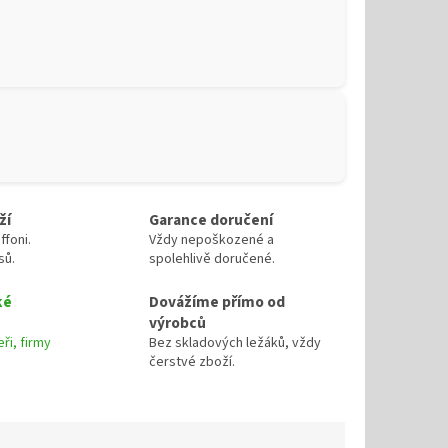
ží
Garance doručení
ffoni.
Vždy nepoškozené a
sů.
spolehlivě doručené.
ké
Dovážíme přímo od
výrobců
ři, firmy
Bez skladových ležáků, vždy
čerstvé zboží.