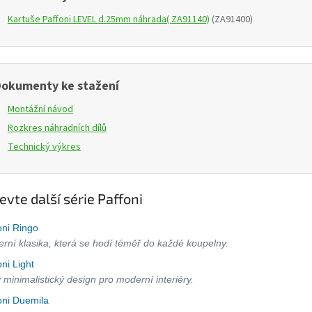
Kartuše Paffoni LEVEL d.25mm náhrada( ZA91140)
(ZA91400)
okumenty ke stažení
Montážní návod
Rozkres náhradních dílů
Technický výkres
evte další série Paffoni
oni Ringo
rní klasika, která se hodí téměř do každé koupelny.
oni Light
ý minimalistický design pro moderní interiéry.
oni Duemila