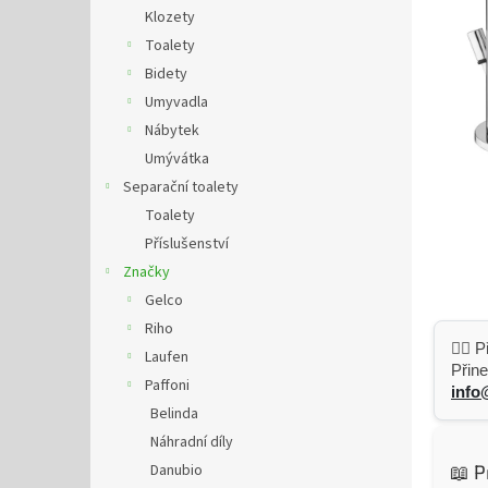
n
Klozety
e
Toalety
l
Bidety
Umyvadla
Nábytek
Umývátka
Separační toalety
Toalety
Příslušenství
Značky
Gelco
Riho
👷‍♂️
Laufen
Přine
Paffoni
info
Belinda
Náhradní díly
Danubio
📖 P