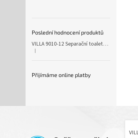
Poslední hodnocení produktů
VILLA 9010-12 Separační toaleta, 230/12V
|
Hodnocení produktu je 5 z 5 hvězdiček.
Přijímáme online platby