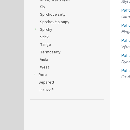
Styl
Sly
Paff
Sprchové sety
Ultra
Sprchové sloupy
Paff
Sprchy
Eleg
Stick
Paff
Tango
Výra
Termostaty
Paff
Viola
Dyna
West
Paff
Roca
Osvě
Separett
Jacuzzi®