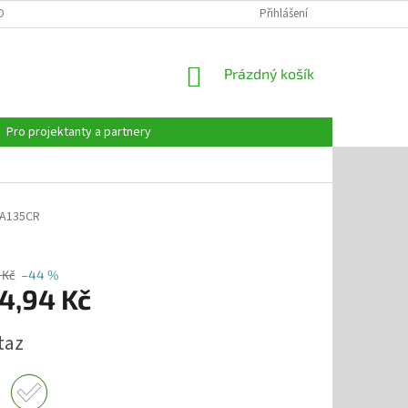
OBNÍCH ÚDAJŮ
Přihlášení
NÁKUPNÍ
Prázdný košík
KOŠÍK
Pro projektanty a partnery
A135CR
 Kč
–44 %
94,94 Kč
taz