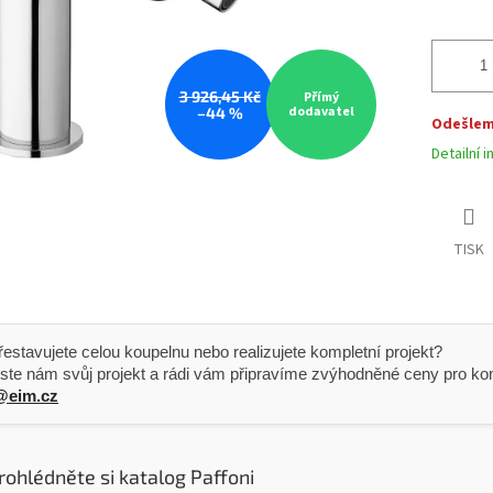
3 926,45 Kč
Přímý
dodavatel
–44 %
Odešleme
Detailní 
TISK
 Přestavujete celou koupelnu nebo realizujete kompletní projekt?
ste nám svůj projekt a rádi vám připravíme zvýhodněné ceny pro kom
@eim.cz
rohlédněte si katalog Paffoni