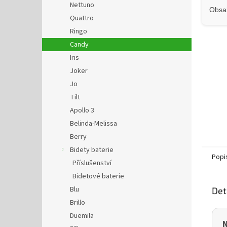
Nettuno
Obsah
Quattro
Ringo
Candy
Iris
Joker
Jo
Tilt
Apollo 3
Belinda-Melissa
Berry
Bidety baterie
Popi
Příslušenství
Bidetové baterie
Blu
Det
Brillo
Duemila
N