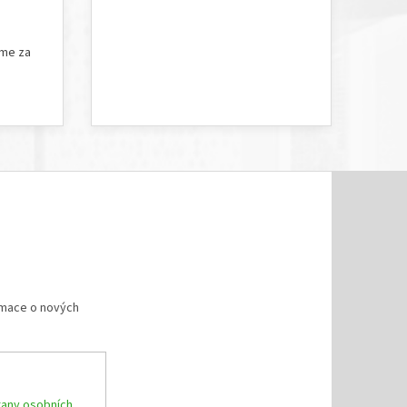
5 hvězdiček.
Hodnocení obchodu je 5 z 5 hvězdiček.
íme za
rmace o nových
any osobních