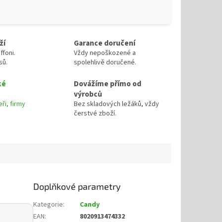
ží
Garance doručení
ffoni.
Vždy nepoškozené a
sů.
spolehlivě doručené.
ké
Dovážíme přímo od
výrobců
ři, firmy
Bez skladových ležáků, vždy
čerstvé zboží.
Doplňkové parametry
Kategorie
:
Candy
EAN
:
8020913474332