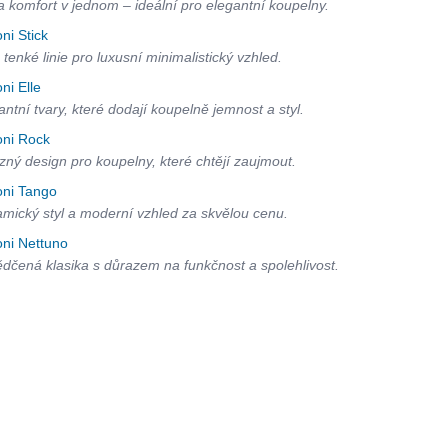
 a komfort v jednom – ideální pro elegantní koupelny.
oni Stick
 tenké linie pro luxusní minimalistický vzhled.
oni Elle
antní tvary, které dodají koupelně jemnost a styl.
oni Rock
zný design pro koupelny, které chtějí zaujmout.
oni Tango
mický styl a moderní vzhled za skvělou cenu.
oni Nettuno
dčená klasika s důrazem na funkčnost a spolehlivost.