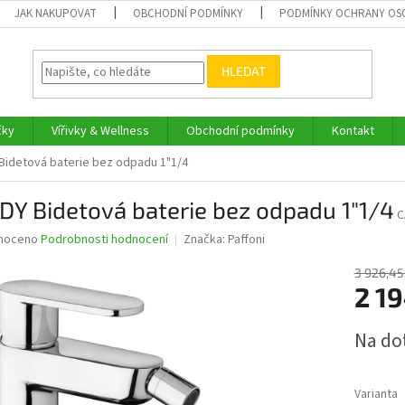
JAK NAKUPOVAT
OBCHODNÍ PODMÍNKY
PODMÍNKY OCHRANY OS
HLEDAT
čky
Vířivky & Wellness
Obchodní podmínky
Kontakt
Bidetová baterie bez odpadu 1"1/4
Y Bidetová baterie bez odpadu 1"1/4
C
né
noceno
Podrobnosti hodnocení
Značka:
Paffoni
ní
u
3 926,45
2 1
Měrná
Na do
cena:
ek.
Varianta