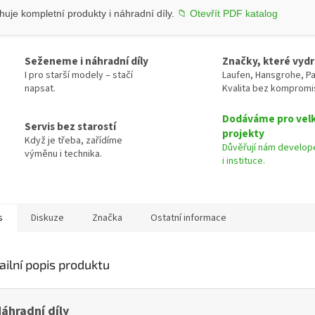
uje kompletní produkty i náhradní díly.
📁 Otevřít PDF katalog
Seženeme i náhradní díly
Značky, které vydr
I pro starší modely – stačí
Laufen, Hansgrohe, Pa
napsat.
Kvalita bez kompromi
Dodáváme pro vel
Servis bez starostí
projekty
Když je třeba, zařídíme
Důvěřují nám develope
výměnu i technika.
i instituce.
s
Diskuze
Značka
Ostatní informace
ailní popis produktu
áhradní díly