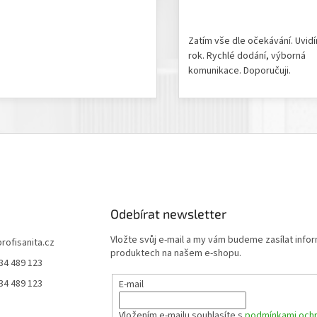
odnocení produktu je 5 z 5 hvězdiček.
Hodnocení obchodu je 5 z 
Zatím vše dle očekávání. Uvid
rok. Rychlé dodání, výborná
komunikace. Doporučuji.
Odebírat newsletter
Vložte svůj e-mail a my vám budeme zasílat info
profisanita.cz
produktech na našem e-shopu.
34 489 123
34 489 123
E-mail
Vložením e-mailu souhlasíte s
podmínkami ochr