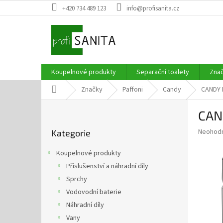
Přejít
+420 734 489 123
info@profisanita.cz
na
obsah
Koupelnové produkty
Separační toalety
Zna
Domů
Značky
Paffoni
Candy
CANDY 
P
CAND
o
Přeskočit
s
Průměr
Neohod
Kategorie
kategorie
t
hodnoce
r
produkt
Koupelnové produkty
a
je
Příslušenství a náhradní díly
0,0
n
z
Sprchy
n
5
í
Vodovodní baterie
hvězdič
p
Náhradní díly
a
Vany