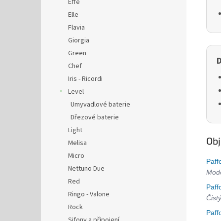
Effe
Elle
Flavia
Giorgia
Green
D
Chef
Iris - Ricordi
Level
Umyvadlové baterie
Dřezové baterie
Light
Obj
Melisa
Micro
Paff
Nettuno Due
Mode
Red
Paff
Ringo - Valone
Čist
Rock
Paff
Sifony a připojení