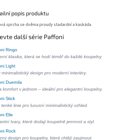
ailní popis produktu
ová sprcha se dvěma proudy stadardní a kaskáda
evte další série Paffoni
oni Ringo
rní klasika, která se hodí téměř do každé koupelny.
oni Light
ý minimalistický design pro moderní interiéry.
oni Duemila
 a komfort v jednom – ideální pro elegantní koupelny.
oni Stick
 tenké linie pro luxusní minimalistický vzhled.
oni Elle
antní tvary, které dodají koupelně jemnost a styl.
oni Rock
zný design pro koupelny, které chtějí zaujmout.