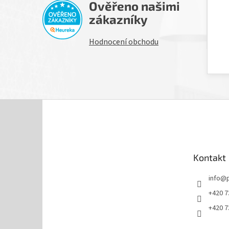
Ověřeno našimi
H
zákazníky
Hodnocení obchodu
Z
á
p
a
t
Kontakt
í
info
@
+420 7
+420 7