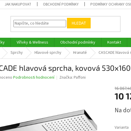
JAK NAKUPOVAT
OBCHODNÍ PODMÍNKY
PODMÍNKY OCHRANY OS
HLEDAT
čky
Vířivky & Wellness
Obchodní podmínky
Kontakt
Sprchy
Hlavové sprchy
Hranaté
CASCADE hlavová 
CADE hlavová sprcha, kovová 530x160
né
noceno
Podrobnosti hodnocení
Značka:
Paffoni
ní
u
16 867,4
10 
Měrná
Na do
cena:
ek.
Varianta