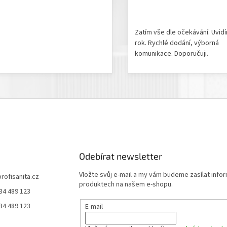
odnocení produktu je 5 z 5 hvězdiček.
Hodnocení obchodu je 5 z 
Zatím vše dle očekávání. Uvid
rok. Rychlé dodání, výborná
komunikace. Doporučuji.
Odebírat newsletter
Vložte svůj e-mail a my vám budeme zasílat info
profisanita.cz
produktech na našem e-shopu.
34 489 123
34 489 123
E-mail