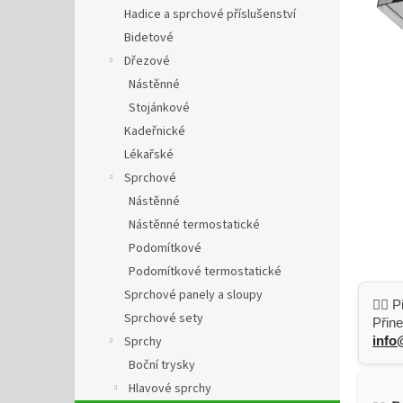
n
Hadice a sprchové příslušenství
e
Bidetové
l
Dřezové
Nástěnné
Stojánkové
Kadeřnické
Lékařské
Sprchové
Nástěnné
Nástěnné termostatické
Podomítkové
Podomítkové termostatické
Sprchové panely a sloupy
👷‍♂️
Sprchové sety
Přine
Sprchy
info
Boční trysky
Hlavové sprchy