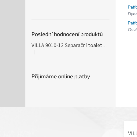
Paff
Dyna
Paff
Osvě
Poslední hodnocení produktů
VILLA 9010-12 Separační toaleta, 230/12V
|
Hodnocení produktu je 5 z 5 hvězdiček.
Přijímáme online platby