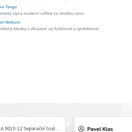
oni Tango
mický styl a moderní vzhled za skvělou cenu.
oni Nettuno
dčená klasika s důrazem na funkčnost a spolehlivost.
VILLA 9010-12 Separační toaleta, 230/12V
Pavel Klas