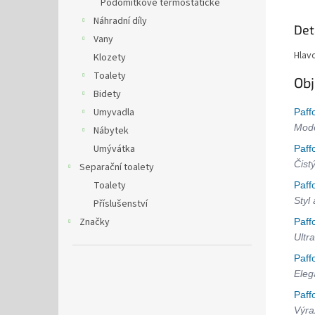
Podomítkové termostatické
Náhradní díly
Det
Vany
Hlav
Klozety
Toalety
Obj
Bidety
Umyvadla
Paff
Mode
Nábytek
Umývátka
Paff
Čist
Separační toalety
Toalety
Paff
Styl
Příslušenství
Značky
Paff
Ultra
Paff
Eleg
Paff
Výra