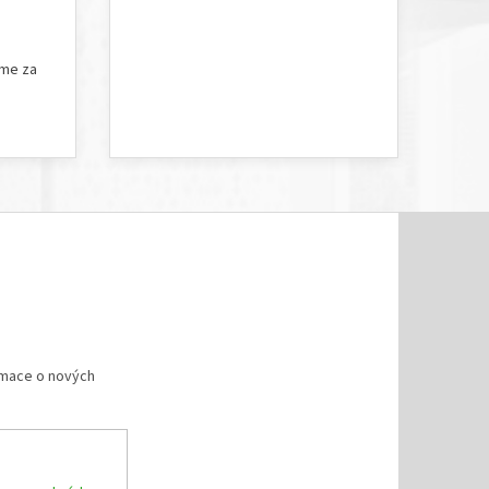
5 hvězdiček.
Hodnocení obchodu je 5 z 5 hvězdiček.
íme za
rmace o nových