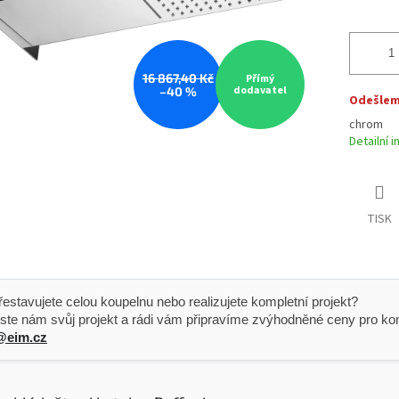
16 867,40 Kč
Přímý
dodavatel
–40 %
Odešleme
chrom
Detailní 
TISK
 Přestavujete celou koupelnu nebo realizujete kompletní projekt?
ste nám svůj projekt a rádi vám připravíme zvýhodněné ceny pro kom
@eim.cz