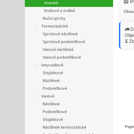
📖 P
Hranaté
Kruhové a oválné
Obsah
Ruční sprchy
Termostatické
🚛 D
Sprchové nástěnné
Obje
⏳ Z
Sprchové podomítkové
Vanové nástěnné
Vanové podomítkové
Umyvadlové
Stojánkové
Nástěnné
Podomítkové
Vanové
Nástěnné
Podomítkové
Stojánkové
Popi
Nástěnné termostatické