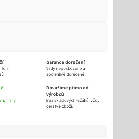
ží
Garance doručení
ffoni.
Vždy nepoškozené a
sů.
spolehlivě doručené.
ké
Dovážíme přímo od
výrobců
ři, firmy
Bez skladových ležáků, vždy
čerstvé zboží.