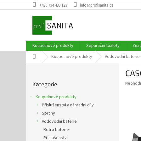
Přejít
+420 734 489 123
info@profisanita.cz
na
obsah
Koupelnové produkty
Separační toalety
Zna
Domů
Koupelnové produkty
Vodovodní baterie
P
CAS
o
Přeskočit
s
Průměr
Neohod
Kategorie
kategorie
t
hodnoce
r
produkt
Koupelnové produkty
a
je
Příslušenství a náhradní díly
0,0
n
z
Sprchy
n
5
í
Vodovodní baterie
hvězdič
p
Retro baterie
a
Příslušenství