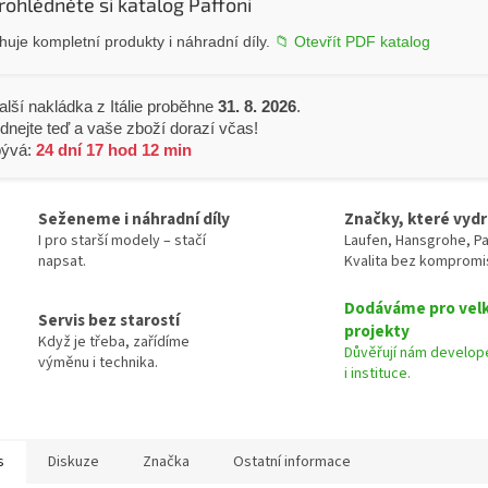
rohlédněte si katalog Paffoni
uje kompletní produkty i náhradní díly.
📁 Otevřít PDF katalog
alší nakládka z Itálie proběhne
31. 8. 2026
.
dnejte teď a vaše zboží dorazí včas!
bývá:
24 dní 17 hod 12 min
Seženeme i náhradní díly
Značky, které vydr
I pro starší modely – stačí
Laufen, Hansgrohe, Pa
napsat.
Kvalita bez kompromi
Dodáváme pro vel
Servis bez starostí
projekty
Když je třeba, zařídíme
Důvěřují nám develope
výměnu i technika.
i instituce.
s
Diskuze
Značka
Ostatní informace