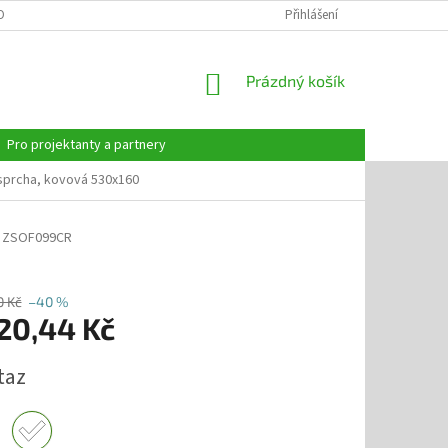
OBNÍCH ÚDAJŮ
Přihlášení
NÁKUPNÍ
Prázdný košík
KOŠÍK
Pro projektanty a partnery
sprcha, kovová 530x160
ZSOF099CR
0 Kč
–40 %
120,44 Kč
taz