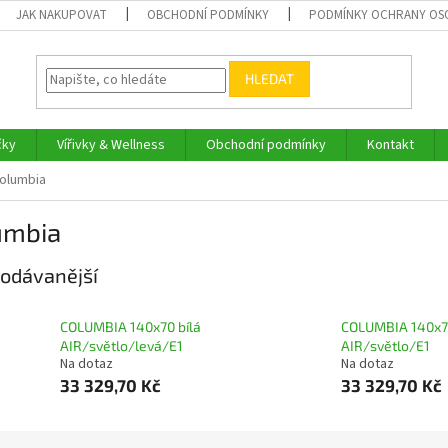
JAK NAKUPOVAT
OBCHODNÍ PODMÍNKY
PODMÍNKY OCHRANY OS
HLEDAT
čky
Vířivky & Wellness
Obchodní podmínky
Kontakt
olumbia
umbia
odávanější
COLUMBIA 140x70 bílá
COLUMBIA 140x70
AIR/světlo/levá/E1
AIR/světlo/E1
Na dotaz
Na dotaz
33 329,70 Kč
33 329,70 Kč