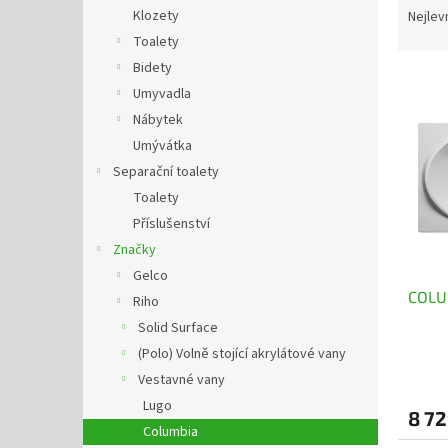
n
a
Klozety
Nejlev
e
z
Toalety
l
e
Bidety
V
n
Umyvadla
ý
í
Nábytek
p
p
i
r
Umývátka
s
o
Separační toalety
p
d
Toalety
r
u
Příslušenství
o
k
Značky
d
t
Gelco
u
ů
COLU
k
Riho
t
Solid Surface
ů
(Polo) Volně stojící akrylátové vany
Vestavné vany
Lugo
8 72
Columbia