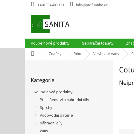
Přejít
+420 734 489 123
info@profisanita.cz
na
obsah
Koupelnové produkty
Separační toalety
Zna
Domů
Značky
Riho
Vestavné vany
C
P
Col
o
Přeskočit
s
Kategorie
kategorie
Nejpr
t
r
Koupelnové produkty
a
Příslušenství a náhradní díly
n
Sprchy
n
í
Vodovodní baterie
p
Náhradní díly
a
Vany
Ř