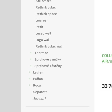
Still smart
Rethink cubic
Rethink space
Linares
Petit
Lusso wall
Lugo wall
Rethink cubic wall
Thermae
COLU
Sprchové vaničky
AIR/s
Sprchové zástěny
Laufen
Paffoni
33 7
Roca
Separett
Jacuzzi®