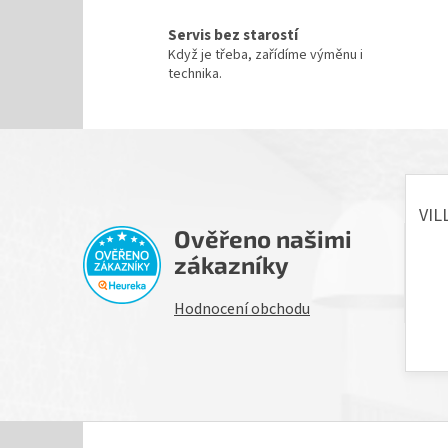
Servis bez starostí
Když je třeba, zařídíme výměnu i
technika.
Ověřeno našimi
H
zákazníky
Hodnocení obchodu
Z