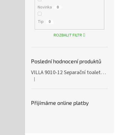
Novinka
0
Tip
0
ROZBALIT FILTR
Poslední hodnocení produktů
VILLA 9010-12 Separační toaleta, 230/12V
|
Hodnocení produktu je 5 z 5 hvězdiček.
Přijímáme online platby