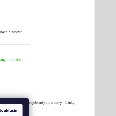
rmace o nových
any osobních
Reference
Pro projektanty a partnery
Články
Souhlasím