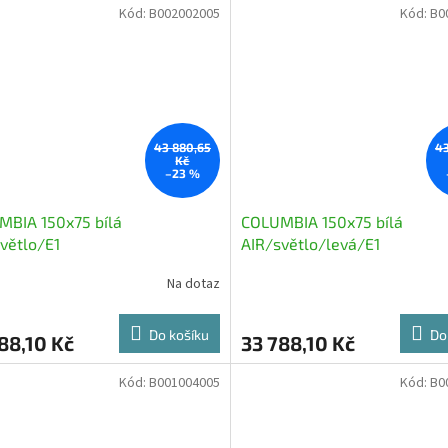
Kód:
B002002005
Kód:
B0
43 880,65
43
Kč
–23 %
MBIA 150x75 bílá
COLUMBIA 150x75 bílá
větlo/E1
AIR/světlo/levá/E1
Na dotaz
Do košíku
Do
88,10 Kč
33 788,10 Kč
Kód:
B001004005
Kód:
B0