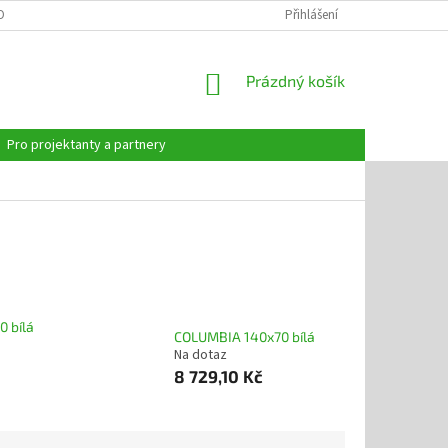
OBNÍCH ÚDAJŮ
Přihlášení
NÁKUPNÍ
Prázdný košík
KOŠÍK
Pro projektanty a partnery
 bílá
COLUMBIA 140x70 bílá
Na dotaz
8 729,10 Kč