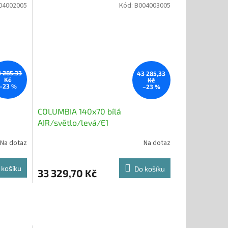
04002005
Kód:
B004003005
 285,33
43 285,33
Kč
Kč
–23 %
–23 %
COLUMBIA 140x70 bílá
AIR/světlo/levá/E1
Na dotaz
Na dotaz
 košíku
Do košíku
33 329,70 Kč