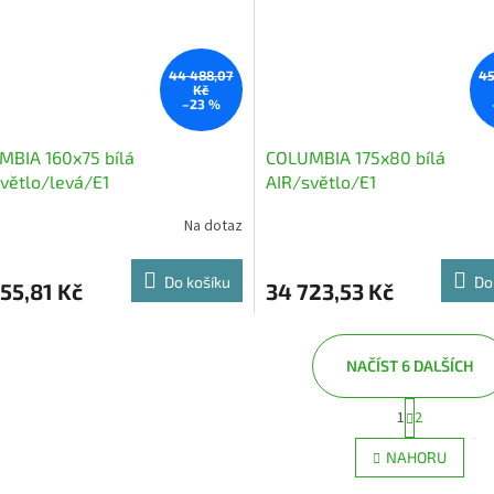
44 488,07
45
Kč
–23 %
MBIA 160x75 bílá
COLUMBIA 175x80 bílá
větlo/levá/E1
AIR/světlo/E1
Na dotaz
Do košíku
Do
55,81 Kč
34 723,53 Kč
NAČÍST 6 DALŠÍCH
S
O
1
2
t
v
r
l
NAHORU
á
á
n