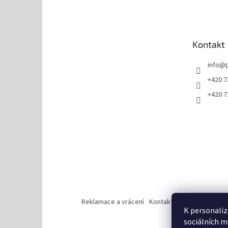
á
p
a
t
Kontakt
í
info
@
+420 7
+420 7
Reklamace a vrácení
Kontakt
Zásady ochrany 
K personaliz
sociálních m