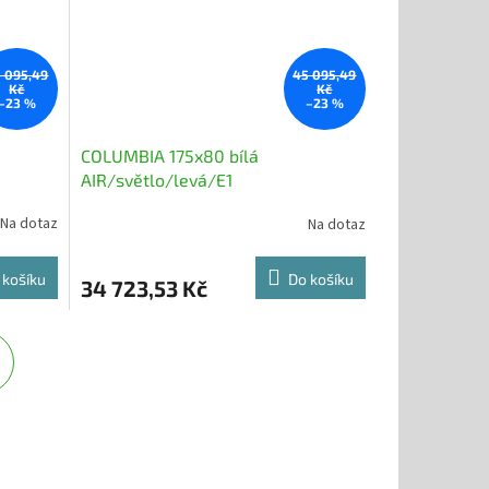
 095,49
45 095,49
Kč
Kč
–23 %
–23 %
COLUMBIA 175x80 bílá
AIR/světlo/levá/E1
Na dotaz
Na dotaz
 košíku
Do košíku
34 723,53 Kč