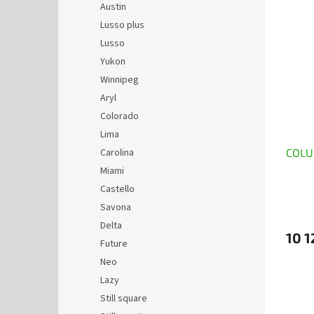
Austin
Lusso plus
Lusso
Yukon
Winnipeg
Aryl
Colorado
Lima
Carolina
COLU
Miami
Castello
Savona
Delta
10 1
Future
Neo
Lazy
Still square