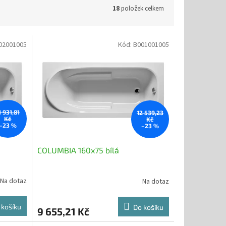
18
položek celkem
02001005
Kód:
B001001005
1 931,81
12 539,23
Kč
Kč
–23 %
–23 %
COLUMBIA 160x75 bílá
Na dotaz
Na dotaz
 košíku
Do košíku
9 655,21 Kč