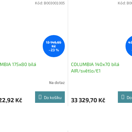
Kód:
B003001005
Kód:
B0
13 146,65
43
Kč
–23 %
MBIA 175x80 bílá
COLUMBIA 140x70 bílá
AIR/světlo/E1
Na dotaz
Do košíku
Do
22,92 Kč
33 329,70 Kč