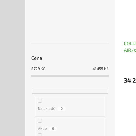
COLU
AIR/s
Cena
8729
Kč
41455
Kč
34 2
Na skladě
0
Akce
0