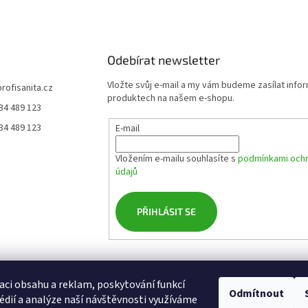
Odebírat newsletter
Vložte svůj e-mail a my vám budeme zasílat info
profisanita.cz
produktech na našem e-shopu.
34 489 123
34 489 123
E-mail
Vložením e-mailu souhlasíte s
podmínkami ochr
údajů
PŘIHLÁSIT SE
osobních údajů
Cookies
Obchodní podmínky
Doprava
Platební zásady
aci obsahu a reklam, poskytování funkcí
Odmítnout
édií a analýze naší návštěvnosti využíváme