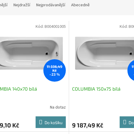
nější
Nejdražší
Nejprodávanější
Abecedně
Kód:
B004001005
Kód:
B0
11 336,49
1
Kč
–23 %
MBIA 140x70 bílá
COLUMBIA 150x75 bílá
Na dotaz
Do košíku
Do
9,10 Kč
9 187,49 Kč