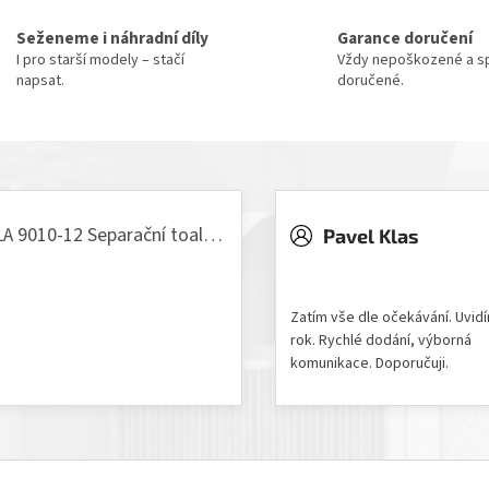
Seženeme i náhradní díly
Garance doručení
I pro starší modely – stačí
Vždy nepoškozené a sp
napsat.
doručené.
VILLA 9010-12 Separační toaleta, 230/12V
Pavel Klas
odnocení produktu je 5 z 5 hvězdiček.
Hodnocení obchodu je 5 z 
Zatím vše dle očekávání. Uvid
rok. Rychlé dodání, výborná
komunikace. Doporučuji.