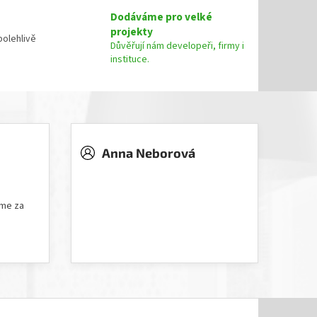
Dodáváme pro velké
projekty
olehlivě
Důvěřují nám developeři, firmy i
instituce.
Anna Neborová
5 hvězdiček.
Hodnocení obchodu je 5 z 5 hvězdiček.
íme za