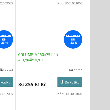
02003005
Kód:
B001003005
 880,65
44 488,07
Kč
Kč
–23 %
–23 %
COLUMBIA 160x75 bílá
AIR/světlo/E1
Na dotaz
Na dotaz
 košíku
Do košíku
34 255,81 Kč
03002005
Kód:
B003003005