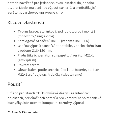
baterie navržená pro jednoprvkovou instalaci do jednoho
otvoru. Model má otočnou výpusť canna 'C' a protistříkající
aerátor, povrchovou úpravou je chrom.
Klíčové vlastnosti
Typ instalace: stojánková, jednop otvorová montáž
(monoforo / single‑hole).
Katalogové označení: DA180 (varianta DA180CR).
Otočná výpusť: canna 'C' orientabile, v technickém listu
uvedeno Ø18×150 mm.
Protistříkající perlátor: rompigetto / aerátor M22×1
(anti‑splash).
Povrch: chrom.
Obsah balení podle technického listu: baterie, aerátor
M22×1 a připojovací trubičky (tubetti rame)
Použití
Určeno pro standardní kuchyňské dřezy v rezidenčních
objektech, při výměnách baterií a pro komorní nebo technické
kuchyňky, kde oceníte kompaktní rozměry výpusti.
O řadě Danubio