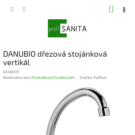
Přejít
NÁKUP
na
obsah
KOŠÍK
DANUBIO dřezová stojánková
vertikál
DA180CR
Průměrné
Neohodnoceno
Podrobnosti hodnocení
Značka:
Paffoni
hodnocení
produktu
je
0,0
z
5
hvězdiček.