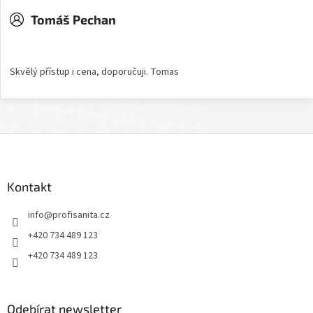
Tomáš Pechan
Hodnocení obchodu je 5 z 5 hvězdiček.
Skvělý přístup i cena, doporučuji. Tomas
Z
á
p
a
Kontakt
t
info
@
profisanita.cz
í
+420 734 489 123
+420 734 489 123
Odebírat newsletter