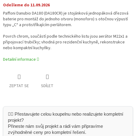
Odešleme do 11.09.2026
Paffoni Danubio DA180 (DA180CR) je stojánková jednopáková dřezová
baterie pro montáž do jednoho otvoru (monoforo) s otočnou výpustí
typu „C“ a protistříkajícím perlátorem.
Povrch chrom, součástí podle technického listu jsou aerátor M22x1 a
připojovací trubičky; vhodná pro rezidenční kuchyně, rekonstrukce
nebo kompaktní kuchyňky.
Detailní informace
ZEPTAT SE
SDÍLET
👷‍♂️ Přestavujete celou koupelnu nebo realizujete kompletní
projekt?
Přineste nám svůj projekt a rádi vám připravíme
zvýhodněné ceny pro kompletní řešení.