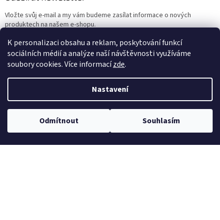
Vložte svůj e-mail a my vám budeme zasílat informace o nových
produktech na našem e-shopu.
K personalizaci obsahu a reklam, poskytování funkcí
E-mail
sociálních médií a analýze naší návštěvnosti využíváme
soubory cookies. Více informací
zde
.
Vložením e-mailu souhlasíte s
podmínkami ochrany osobních údajů
Nastavení
PŘIHLÁSIT SE
Odmítnout
Souhlasím
Reklamace a vrácení
Kontakt
Zásady ochrany osobních údajů
Cookies
Obchodní podmínky
Doprava
Platební zásady
Reference
Pro projektanty a partnery
Články