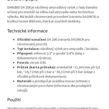
DANUBIO DA 206 je nástěnný umyvadlový výtok z řady Danubio
určený pro montáž na stěnu nad umyvadlo nebo technickou
výlevku. Má lesklé chromované provedení (varianta DA206CR) a
krytku/rosone Ø60 mm, která je součástí dodávky.
Technické informace
Oficiální označení:
DA 206 (varianta DA206CR pro
chromovaný povrch).
Typ instalace:
nástěnný výtok pro umyvadlo / lavatoio.
Připojení:
stěnové 1/2" a spodní 3/4"G (údaj z
dokumentace výrobce).
Povrch:
chrom (CR).
Průtok (karta průtoku):
orientačně ~11,64 l/min při 0,5
bar, ~16,7 l/min při 1 bar a ~38,3 l/min při 5 bar (údaje z
oficiální průtokové dokumentace).
Materiál:
u prodejců je uváděna mosaz (ottone) s
chromovaným povrchem (informace dle prodejních
zdrojů).
Použití
Vhodný pro montáž nad umyvadlo v bytových koupelnách i pro