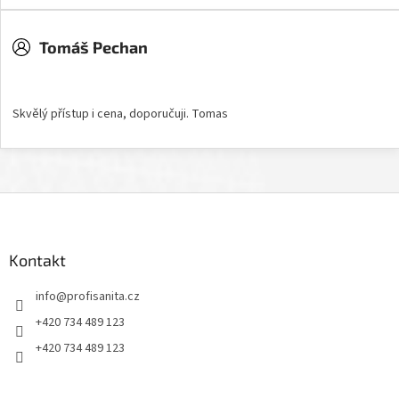
Tomáš Pechan
Hodnocení obchodu je 5 z 5 hvězdiček.
Skvělý přístup i cena, doporučuji. Tomas
Z
á
p
a
Kontakt
t
info
@
profisanita.cz
í
+420 734 489 123
+420 734 489 123