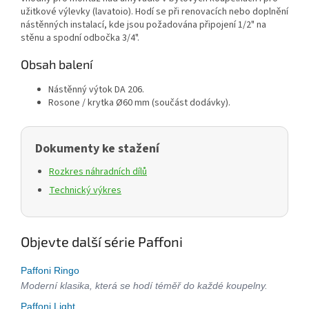
užitkové výlevky (lavatoio). Hodí se při renovacích nebo doplnění
nástěnných instalací, kde jsou požadována připojení 1/2" na
stěnu a spodní odbočka 3/4".
Obsah balení
Nástěnný výtok DA 206.
Rosone / krytka Ø60 mm (součást dodávky).
Dokumenty ke stažení
Rozkres náhradních dílů
Technický výkres
Objevte další série Paffoni
Paffoni Ringo
Moderní klasika, která se hodí téměř do každé koupelny.
Paffoni Light