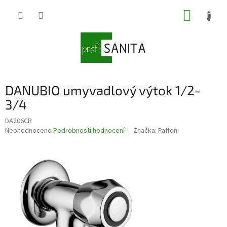
Přejít
NÁKUP
na
obsah
KOŠÍK
DANUBIO umyvadlový výtok 1/2-
3/4
DA206CR
Průměrné
Neohodnoceno
Podrobnosti hodnocení
Značka:
Paffoni
hodnocení
produktu
je
0,0
z
5
hvězdiček.