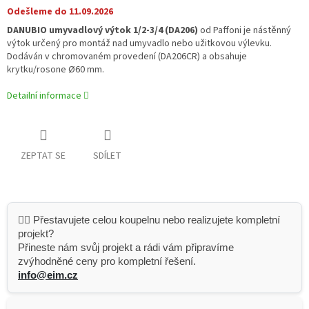
Odešleme do 11.09.2026
DANUBIO umyvadlový výtok 1/2-3/4 (DA206)
od Paffoni je nástěnný
výtok určený pro montáž nad umyvadlo nebo užitkovou výlevku.
Dodáván v chromovaném provedení (DA206CR) a obsahuje
krytku/rosone Ø60 mm.
Detailní informace
ZEPTAT SE
SDÍLET
👷‍♂️ Přestavujete celou koupelnu nebo realizujete kompletní
projekt?
Přineste nám svůj projekt a rádi vám připravíme
zvýhodněné ceny pro kompletní řešení.
info@eim.cz