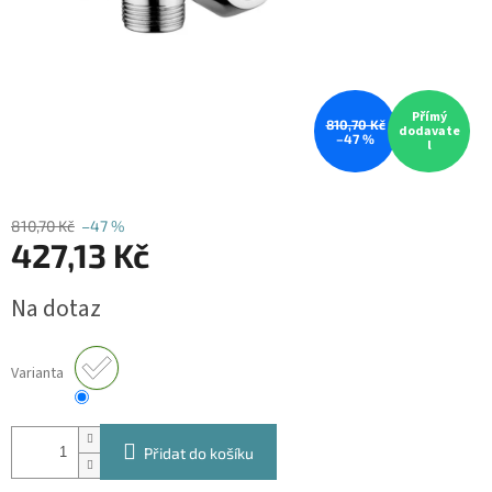
Přímý
810,70 Kč
dodavate
–47 %
l
810,70 Kč
–47 %
427,13 Kč
Měrná
Na dotaz
cena:
Varianta
Přidat do košíku