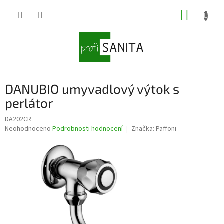
Přejít
NÁKUP
na
obsah
KOŠÍK
DANUBIO umyvadlový výtok s
perlátor
DA202CR
Průměrné
Neohodnoceno
Podrobnosti hodnocení
Značka:
Paffoni
hodnocení
produktu
je
0,0
z
5
hvězdiček.