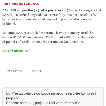
Odešleme do 11.09.2026
DANUBIO umyvadlový výtok s perlátorem
(Paffoni, katalogové číslo
DA202) je nástěnná umyvadlová baterie řady Danubio s otočnou "S"-
hubicí určená pro instalaci nad umyvadlo, pracovní dřez nebo v
prádelně.
Variantou DA202CR v lesklém chromu; hlavní parametry: otočná S-
hubice Ø16×160 mm, perlátor M22×1, rozeta Ø60 mm a standardní
připojení 1/2" G; tělo z mosazi s chromovaným povrchem.
Detailní informace
ZEPTAT SE
SDÍLET
👷‍♂️ Přestavujete celou koupelnu nebo realizujete kompletní
projekt?
Přineste nám svůj projekt a rádi vám připravíme