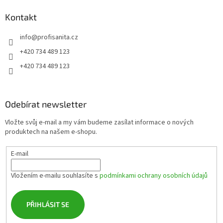
p
a
Kontakt
t
info
@
profisanita.cz
í
+420 734 489 123
+420 734 489 123
Odebírat newsletter
Vložte svůj e-mail a my vám budeme zasílat informace o nových
produktech na našem e-shopu.
E-mail
Vložením e-mailu souhlasíte s
podmínkami ochrany osobních údajů
PŘIHLÁSIT SE