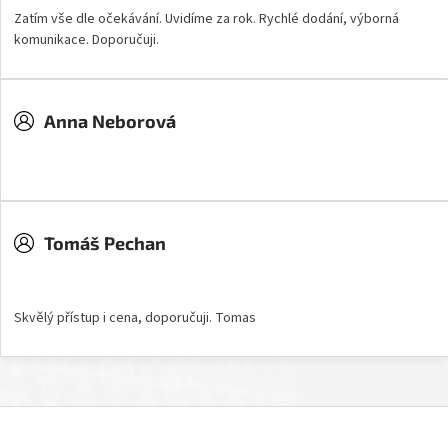
Zatím vše dle očekávání. Uvidíme za rok. Rychlé dodání, výborná
komunikace. Doporučuji.
Anna Neborová
Hodnocení obchodu je 5 z 5 hvězdiček.
Tomáš Pechan
Hodnocení obchodu je 5 z 5 hvězdiček.
Skvělý přístup i cena, doporučuji. Tomas
Z
á