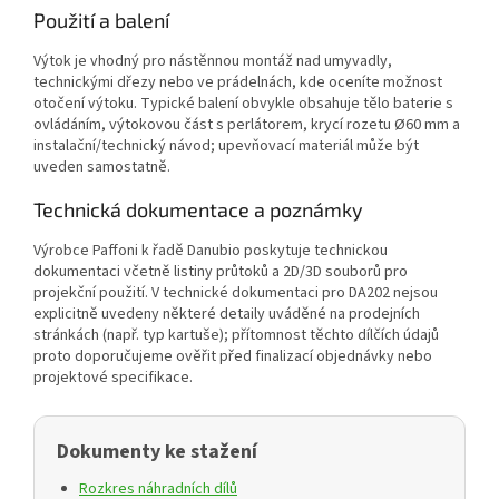
Použití a balení
Výtok je vhodný pro nástěnnou montáž nad umyvadly,
technickými dřezy nebo ve prádelnách, kde oceníte možnost
otočení výtoku. Typické balení obvykle obsahuje tělo baterie s
ovládáním, výtokovou část s perlátorem, krycí rozetu Ø60 mm a
instalační/technický návod; upevňovací materiál může být
uveden samostatně.
Technická dokumentace a poznámky
Výrobce Paffoni k řadě Danubio poskytuje technickou
dokumentaci včetně listiny průtoků a 2D/3D souborů pro
projekční použití. V technické dokumentaci pro DA202 nejsou
explicitně uvedeny některé detaily uváděné na prodejních
stránkách (např. typ kartuše); přítomnost těchto dílčích údajů
proto doporučujeme ověřit před finalizací objednávky nebo
projektové specifikace.
Dokumenty ke stažení
Rozkres náhradních dílů