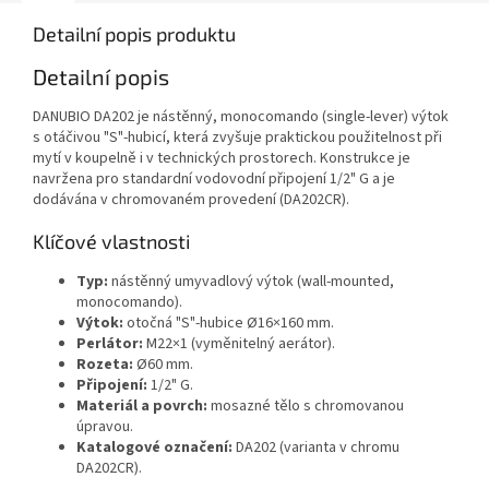
Detailní popis produktu
Detailní popis
DANUBIO DA202 je nástěnný, monocomando (single‑lever) výtok
s otáčivou "S"-hubicí, která zvyšuje praktickou použitelnost při
mytí v koupelně i v technických prostorech. Konstrukce je
navržena pro standardní vodovodní připojení 1/2" G a je
dodávána v chromovaném provedení (DA202CR).
Klíčové vlastnosti
Typ:
nástěnný umyvadlový výtok (wall-mounted,
monocomando).
Výtok:
otočná "S"-hubice Ø16×160 mm.
Perlátor:
M22×1 (vyměnitelný aerátor).
Rozeta:
Ø60 mm.
Připojení:
1/2" G.
Materiál a povrch:
mosazné tělo s chromovanou
úpravou.
Katalogové označení:
DA202 (varianta v chromu
DA202CR).