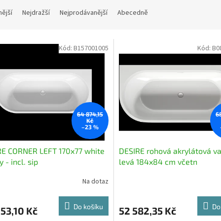
nější
Nejdražší
Nejprodávanější
Abecedně
Kód:
B157001005
Kód:
B0
64 874,15
6
Kč
–23 %
RE CORNER LEFT 170x77 white
DESIRE rohová akrylátová v
 - incl. sip
levá 184x84 cm včetn
Na dotaz
Do košíku
Do
53,10 Kč
52 582,35 Kč