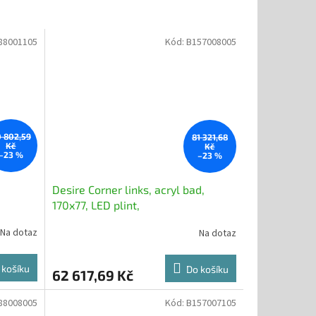
88001105
Kód:
B157008005
 802,59
81 321,68
Kč
Kč
–23 %
–23 %
Desire Corner links, acryl bad,
170x77, LED plint,
Na dotaz
Na dotaz
 košíku
Do košíku
62 617,69 Kč
88008005
Kód:
B157007105