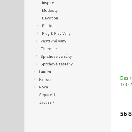
Inspire
Modesty
Devotion
Phatos
Plug & Play Vany
Vestavné vany
Thermae
Sprchové vaničky
Sprchové zástěny
Laufen
Desir
Paffoni
170x7
Roca
Separett
Jacuzzi®
56 8