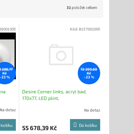
32
položek celkem
88001005
Kód:
B157002005
8 288,77
72 309,60
Kč
Kč
–23 %
–23 %
ana
Desire Corner links, acryl bad,
170x77, LED plint,
Na dotaz
Na dotaz
 košíku
Do košíku
55 678,39 Kč