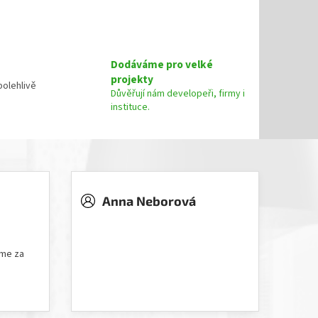
Dodáváme pro velké
projekty
olehlivě
Důvěřují nám developeři, firmy i
instituce.
Anna Neborová
5 hvězdiček.
Hodnocení obchodu je 5 z 5 hvězdiček.
íme za