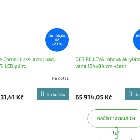
84 196,64
85
Kč
–23 %
e Corner links, acryl bad,
DESIRE LEVÁ rohová akrylát
7, LED plint,
vana 184x84 cm včetn
Na dotaz
Do košíku
Do
31,41 Kč
65 914,05 Kč
NAČÍST 12 DALŠÍCH
S
O
1
3
t
v