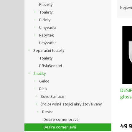
Ř
n
Klozety
a
e
Nejlev
Toalety
z
l
e
Bidety
V
n
Umyvadla
ý
í
Nábytek
p
p
Umývátka
i
r
Separační toalety
s
o
p
Toalety
d
r
u
Příslušenství
o
k
Značky
d
t
Gelco
u
ů
Riho
DESI
k
glossy
Solid Surface
t
ů
(Polo) Volně stojící akrylátové vany
Desire
Desire corner pravá
49 9
Desire corner levá