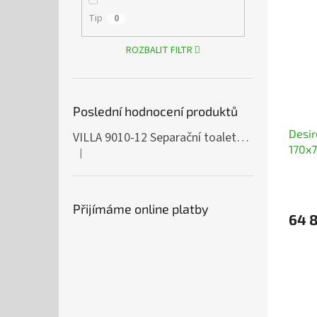
Tip
0
ROZBALIT FILTR
Poslední hodnocení produktů
Desir
VILLA 9010-12 Separační toaleta, 230/12V
170x7
|
Hodnocení produktu je 5 z 5 hvězdiček.
Přijímáme online platby
64 8