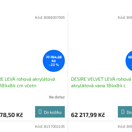
Kód:
B088007005
Kód:
B0
77 764,28
80
Kč
–23 %
E LEVÁ rohová akrylátová
DESIRE VELVET LEVÁ rohová
 184x84 cm včetn
akrylátová vana 184x84 c
Na dotaz
Do košíku
Do
78,50 Kč
62 217,99 Kč
Kód:
B157002105
Kód:
B0