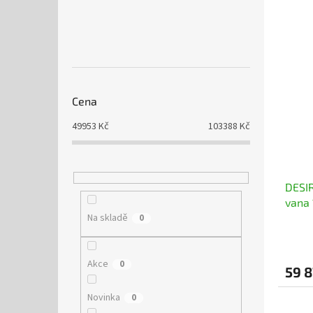
Cena
49953
Kč
103388
Kč
DESIR
vana
Na skladě
0
Akce
0
59 8
Novinka
0