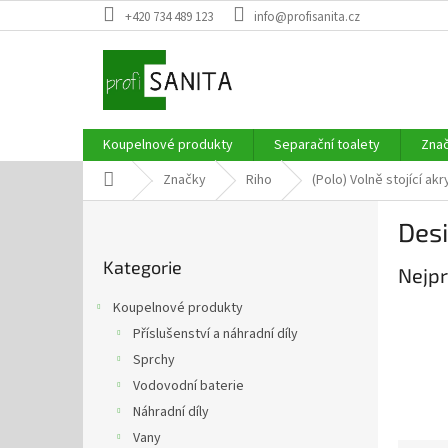
Přejít
+420 734 489 123
info@profisanita.cz
na
obsah
Koupelnové produkty
Separační toalety
Zna
Domů
Značky
Riho
(Polo) Volně stojící ak
P
Desi
o
Přeskočit
s
Kategorie
kategorie
Nejpr
t
r
Koupelnové produkty
a
Příslušenství a náhradní díly
n
Sprchy
n
í
Vodovodní baterie
p
Náhradní díly
a
Vany