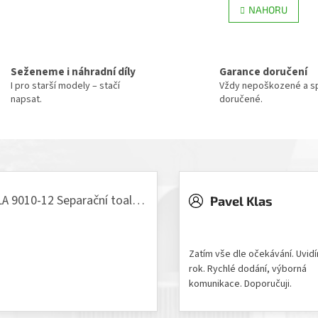
r
l
NAHORU
á
á
n
d
k
a
o
v
c
Seženeme i náhradní díly
Garance doručení
á
í
n
I pro starší modely – stačí
Vždy nepoškozené a sp
p
í
napsat.
doručené.
r
v
k
y
v
ý
p
i
VILLA 9010-12 Separační toaleta, 230/12V
Pavel Klas
s
odnocení produktu je 5 z 5 hvězdiček.
u
Hodnocení obchodu je 5 z 
Zatím vše dle očekávání. Uvid
rok. Rychlé dodání, výborná
komunikace. Doporučuji.