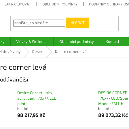
JAK NAKUPOVAT
OBCHODNÍ PODMÍNKY
PODMÍNKY OCHRANY OS
HLEDAT
čky
Vířivky & Wellness
Obchodní podmínky
Kontakt
rylátové vany
Desire
Desire corner levá
re corner levá
odávanější
Desire Corner links,
DESIRE CORNER
acryl bad, 170x77, LED
170x77 LED/Spar
plint,
Mood /FALL b
Na dotaz
Na dotaz
98 217,95 Kč
89 073,32 Kč