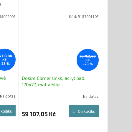
á.
88002005
Kód:
B157001105
6 113,84
76 762,40
Kč
Kč
–23 %
–23 %
ová
Desire Corner links, acryl bad,
170x77, mat white
Na dotaz
Na dotaz
 košíku
Do košíku
59 107,05 Kč