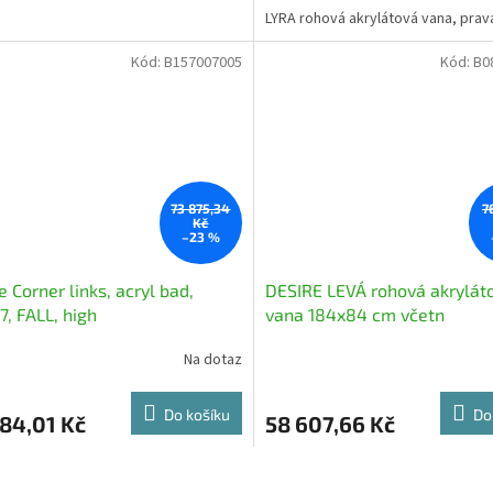
LYRA rohová akrylátová vana, prav
Kód:
B157007005
Kód:
B0
73 875,34
7
Kč
–23 %
e Corner links, acryl bad,
DESIRE LEVÁ rohová akrylát
7, FALL, high
vana 184x84 cm včetn
Na dotaz
Do košíku
Do
84,01 Kč
58 607,66 Kč