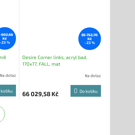
 602,66
85 752,70
Kč
Kč
–23 %
–23 %
ová
Desire Corner links, acryl bad,
170x77, FALL, mat
Na dotaz
Na dotaz
 košíku
Do košíku
66 029,58 Kč