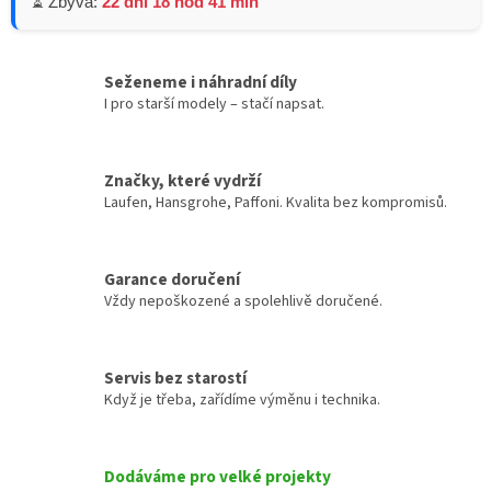
⏳ Zbývá:
22 dní 18 hod 41 min
Seženeme i náhradní díly
I pro starší modely – stačí napsat.
Značky, které vydrží
Laufen, Hansgrohe, Paffoni. Kvalita bez kompromisů.
Garance doručení
Vždy nepoškozené a spolehlivě doručené.
Servis bez starostí
Když je třeba, zařídíme výměnu i technika.
Dodáváme pro velké projekty