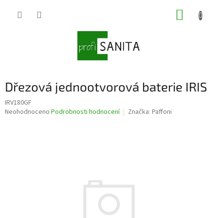
Přejít
NÁKUP
na
obsah
KOŠÍK
Dřezová jednootvorová baterie IRIS
IRV180GF
Průměrné
Neohodnoceno
Podrobnosti hodnocení
Značka:
Paffoni
hodnocení
produktu
je
0,0
z
5
hvězdiček.