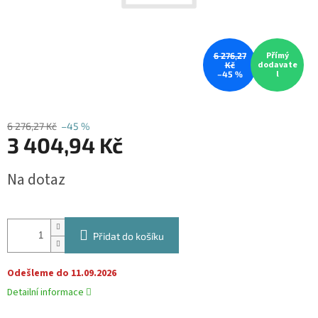
Přímý
6 276,27
dodavate
Kč
l
–45 %
6 276,27 Kč
–45 %
3 404,94 Kč
Měrná
Na dotaz
cena:
Přidat do košíku
Odešleme do 11.09.2026
Detailní informace