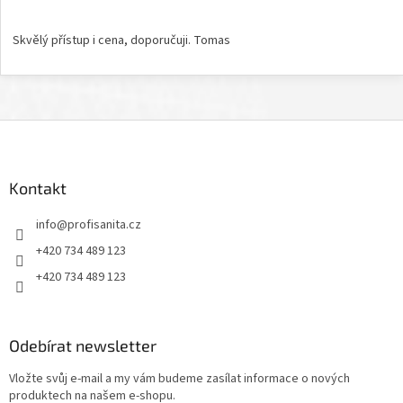
Hodnocení obchodu je 5 z 5 hvězdiček.
Skvělý přístup i cena, doporučuji. Tomas
Z
á
p
a
Kontakt
t
info
@
profisanita.cz
í
+420 734 489 123
+420 734 489 123
Odebírat newsletter
Vložte svůj e-mail a my vám budeme zasílat informace o nových
produktech na našem e-shopu.