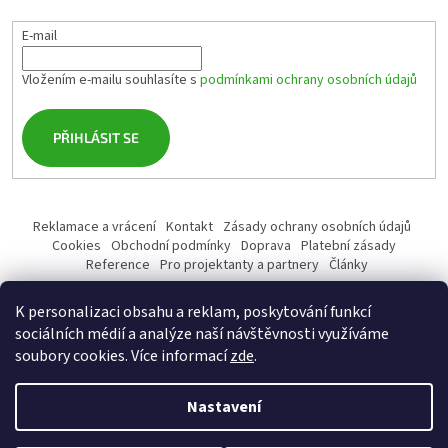
E-mail
Vložením e-mailu souhlasíte s
podmínkami ochrany osobních údajů
PŘIHLÁSIT SE
Reklamace a vrácení
Kontakt
Zásady ochrany osobních údajů
Cookies
Obchodní podmínky
Doprava
Platební zásady
Reference
Pro projektanty a partnery
Články
K personalizaci obsahu a reklam, poskytování funkcí
sociálních médií a analýze naší návštěvnosti využíváme
soubory cookies. Více informací
zde
.
Vytvořil Shoptet
Nastavení