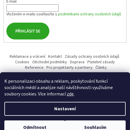
E-mail
Vložením e-mailu souhlasíte s
podmínkami ochrany osobních údajů
PŘIHLÁSIT SE
Reklamace a vrácení
Kontakt
Zásady ochrany osobních údajů
Cookies
Obchodní podmínky
Doprava
Platební zásady
Reference
Pro projektanty a partnery
Články
K personalizaci obsahu a reklam, poskytování funkcí
sociálních médií a analýze naší návštěvnosti využíváme
soubory cookies. Více informací
zde
.
Vytvořil Shoptet
Nastavení
Copyright 2026
profiSANITA.cz
. Všechna práva vyhrazena.
Upravit
Odmítnout
Souhlasím
nastavení cookies