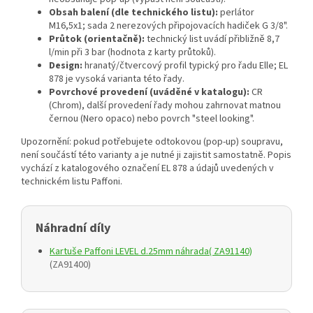
Obsah balení (dle technického listu):
perlátor
M16,5x1; sada 2 nerezových připojovacích hadiček G 3/8".
Průtok (orientačně):
technický list uvádí přibližně 8,7
l/min při 3 bar (hodnota z karty průtoků).
Design:
hranatý/čtvercový profil typický pro řadu Elle; EL
878 je vysoká varianta této řady.
Povrchové provedení (uváděné v katalogu):
CR
(Chrom), další provedení řady mohou zahrnovat matnou
černou (Nero opaco) nebo povrch "steel looking".
Upozornění: pokud potřebujete odtokovou (pop‑up) soupravu,
není součástí této varianty a je nutné ji zajistit samostatně. Popis
vychází z katalogového označení EL 878 a údajů uvedených v
technickém listu Paffoni.
Náhradní díly
Kartuše Paffoni LEVEL d.25mm náhrada( ZA91140)
(ZA91400)