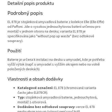
Detailní popis produktu
Podrobný popis
EL 878 je stojánková umyvadlová baterie z kolekce Elle (Elle‑Effe)
od Paffoni. Jde o vysokou jednouchytovou baterii určenou pro
montáž v jednom otvoru na desku; varianta EL 878 je
specifikována jako "without pop up waste" (bez odtokové
soupravy).
Použití
Baterie je určena k instalaci na desku u umyvadel, kde je potřeba
vyšší výtok (např. u umyvadel s vyšším okrajem nebo na volně
položených deskách).
Vlastnosti a obsah dodávky
Katalogové označení:
EL 878 (chromovaná varianta
často jako EL878CR).
Typ:
stojánková umyvadlová baterie, jednouchytová,
montáž 1‑otvorová.
Dodáváno bez odtokové soupravy:
verze EL 878
neobsahuje pop‑up (výpust není součástí).