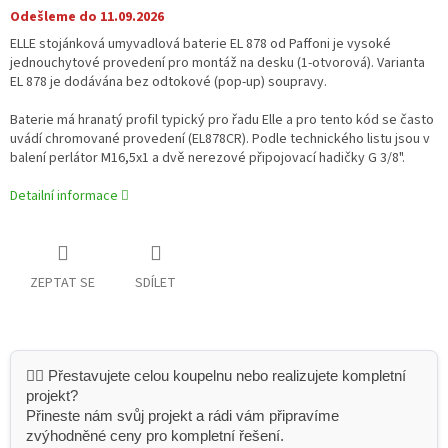
Odešleme do 11.09.2026
ELLE stojánková umyvadlová baterie EL 878 od Paffoni je vysoké
jednouchytové provedení pro montáž na desku (1‑otvorová). Varianta
EL 878 je dodávána bez odtokové (pop‑up) soupravy.
Baterie má hranatý profil typický pro řadu Elle a pro tento kód se často
uvádí chromované provedení (EL878CR). Podle technického listu jsou v
balení perlátor M16,5x1 a dvě nerezové připojovací hadičky G 3/8".
Detailní informace
ZEPTAT SE
SDÍLET
👷‍♂️ Přestavujete celou koupelnu nebo realizujete kompletní
projekt?
Přineste nám svůj projekt a rádi vám připravíme
zvýhodněné ceny pro kompletní řešení.