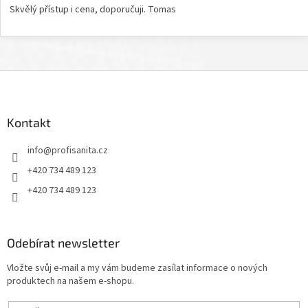
Skvělý přístup i cena, doporučuji. Tomas
Z
á
p
a
Kontakt
t
info
@
profisanita.cz
í
+420 734 489 123
+420 734 489 123
Odebírat newsletter
Vložte svůj e-mail a my vám budeme zasílat informace o nových
produktech na našem e-shopu.