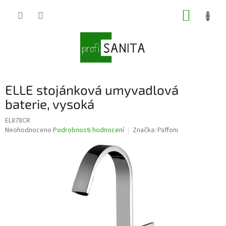
Přejít
NÁKUP
na
obsah
KOŠÍK
ELLE stojánková umyvadlová
baterie, vysoká
EL878CR
Průměrné
Neohodnoceno
Podrobnosti hodnocení
Značka:
Paffoni
hodnocení
produktu
je
0,0
z
5
hvězdiček.