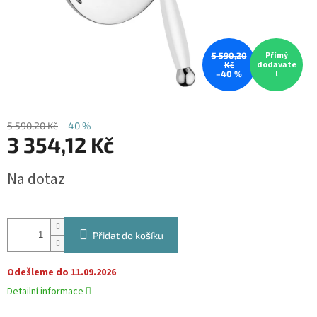
Přímý
5 590,20
dodavate
Kč
l
–40 %
5 590,20 Kč
–40 %
3 354,12 Kč
Měrná
Na dotaz
cena:
Přidat do košíku
Odešleme do 11.09.2026
Detailní informace