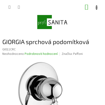
Přejít
NÁKUP
na
obsah
KOŠÍK
GIORGIA sprchová podomítková
GI011CRC
Průměrné
Neohodnoceno
Podrobnosti hodnocení
Značka:
Paffoni
hodnocení
produktu
je
0,0
z
5
hvězdiček.