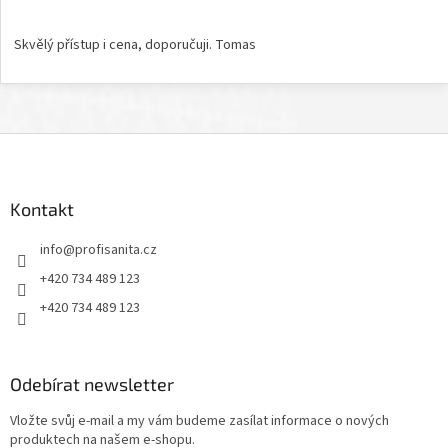
Hodnocení obchodu je 5 z 5 hvězdiček.
Skvělý přístup i cena, doporučuji. Tomas
Z
á
p
a
Kontakt
t
info
@
profisanita.cz
í
+420 734 489 123
+420 734 489 123
Odebírat newsletter
Vložte svůj e-mail a my vám budeme zasílat informace o nových
produktech na našem e-shopu.