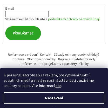
E-mail
Vložením e-mailu souhlasíte s
podmínkami ochrany osobních údajů
PŘIHLÁSIT SE
Reklamace a vrácení
Kontakt
Zásady ochrany osobních údajů
Cookies
Obchodní podmínky
Doprava
Platební zásady
Reference
Pro projektanty a partnery
Články
K personalizaci obsahu a reklam, poskytování funkcí
sociálních médií a analýze naší návštěvnosti využíváme
soubory cookies. Více informací
zde
.
Vytvořil Shoptet
Nastavení