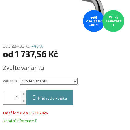
Přímý
od 3
dodavate
234,33 Kč
l
–46 %
od 3 234,33 Kč
–46 %
od
1 737,56 Kč
Měrná
Zvolte variantu
cena:
Varianta
Přidat do košíku
Odešleme do 11.09.2026
Detailní informace