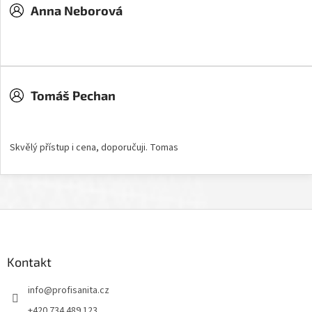
Anna Neborová
Hodnocení obchodu je 5 z 5 hvězdiček.
Tomáš Pechan
Hodnocení obchodu je 5 z 5 hvězdiček.
Skvělý přístup i cena, doporučuji. Tomas
Z
á
p
a
Kontakt
t
info
@
profisanita.cz
í
+420 734 489 123