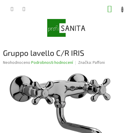
Přejít
NÁKUP
na
obsah
KOŠÍK
Gruppo lavello C/R IRIS
Průměrné
Neohodnoceno
Podrobnosti hodnocení
Značka:
Paffoni
hodnocení
produktu
je
0,0
z
5
hvězdiček.