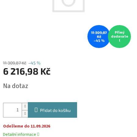
Přímý
11 309,87
dodavate
Kč
l
–45 %
11 309,87 Kč
–45 %
6 216,98 Kč
Měrná
Na dotaz
cena:
Přidat do košíku
Odešleme do 11.09.2026
Detailní informace