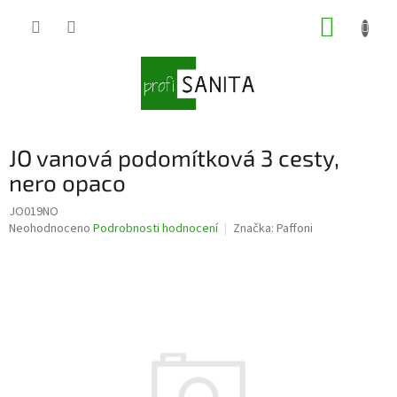
Přejít
NÁKUP
na
obsah
KOŠÍK
JO vanová podomítková 3 cesty,
nero opaco
JO019NO
Průměrné
Neohodnoceno
Podrobnosti hodnocení
Značka:
Paffoni
hodnocení
produktu
je
0,0
z
5
hvězdiček.