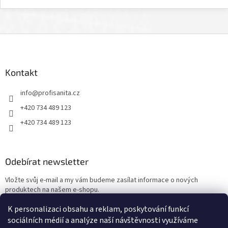
Z
á
p
a
Kontakt
t
info
@
profisanita.cz
í
+420 734 489 123
+420 734 489 123
Odebírat newsletter
Vložte svůj e-mail a my vám budeme zasílat informace o nových
produktech na našem e-shopu.
K personalizaci obsahu a reklam, poskytování funkcí
E-mail
sociálních médií a analýze naší návštěvnosti využíváme