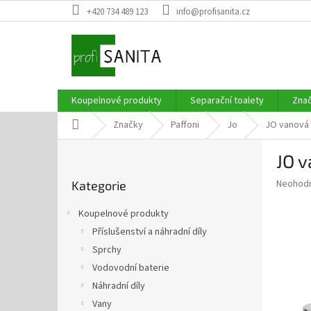
Přejít
+420 734 489 123
info@profisanita.cz
na
obsah
Koupelnové produkty
Separační toalety
Zna
Domů
Značky
Paffoni
Jo
JO vanová 
P
JO v
o
Přeskočit
s
Průměr
Neohod
Kategorie
kategorie
t
hodnoce
r
produkt
Koupelnové produkty
a
je
Příslušenství a náhradní díly
0,0
n
z
Sprchy
n
5
í
Vodovodní baterie
hvězdič
p
Náhradní díly
a
Vany