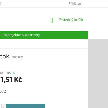
OBNÍCH ÚDAJŮ
Přihlášení
NÁKUPNÍ
Prázdný košík
KOŠÍK
Pro projektanty a partnery
ůtok
JO048CR
 Kč
–45 %
1,51 Kč
taz