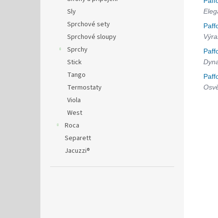
Paff
Sly
Eleg
Sprchové sety
Paff
Sprchové sloupy
Výra
Sprchy
Paff
Stick
Dyna
Tango
Paff
Termostaty
Osvě
Viola
West
Roca
Separett
Jacuzzi®