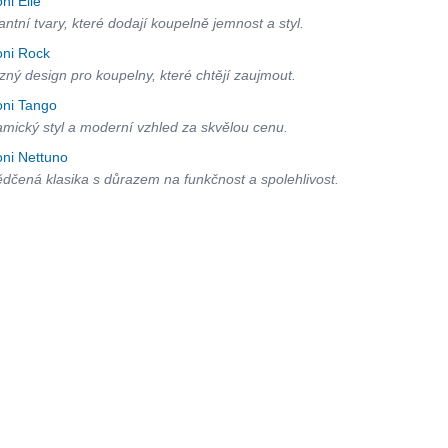
oni Elle
antní tvary, které dodají koupelně jemnost a styl.
oni Rock
zný design pro koupelny, které chtějí zaujmout.
oni Tango
mický styl a moderní vzhled za skvělou cenu.
oni Nettuno
dčená klasika s důrazem na funkčnost a spolehlivost.