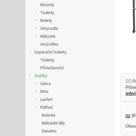
n
Klozety
e
Toalety
l
Bidety
Umyvadla
Nábytek
Umývátka
Separační toalety
Toalety
Příslušenství
Značky
👷‍♂️
Gelco
Přine
Riho
info
Laufen
Paffoni
Belinda
📖 P
Náhradní díly
Obsah
Danubio