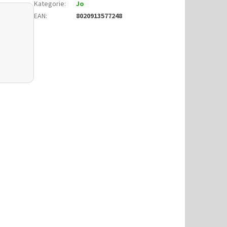
Kategorie
:
Jo
EAN
:
8020913577248