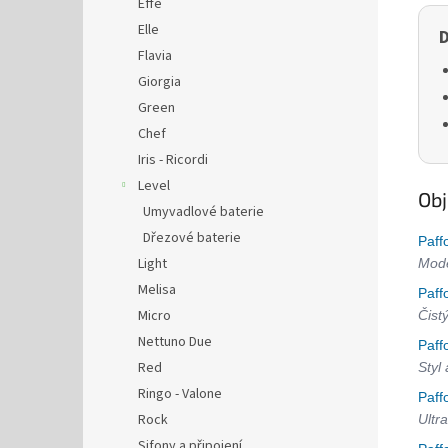
Effe
Elle
D
Flavia
Giorgia
Green
Chef
Iris - Ricordi
Level
Obj
Umyvadlové baterie
Dřezové baterie
Paff
Light
Mode
Melisa
Paff
Micro
Čist
Nettuno Due
Paff
Red
Styl
Ringo - Valone
Paff
Rock
Ultra
Sifony a připojení