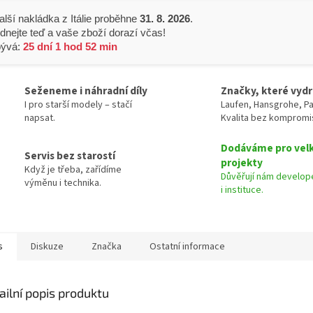
alší nakládka z Itálie proběhne
31. 8. 2026
.
dnejte teď a vaše zboží dorazí včas!
bývá:
25 dní 1 hod 52 min
Seženeme i náhradní díly
Značky, které vydr
I pro starší modely – stačí
Laufen, Hansgrohe, Pa
napsat.
Kvalita bez kompromi
Dodáváme pro vel
Servis bez starostí
projekty
Když je třeba, zařídíme
Důvěřují nám develope
výměnu i technika.
i instituce.
s
Diskuze
Značka
Ostatní informace
ailní popis produktu