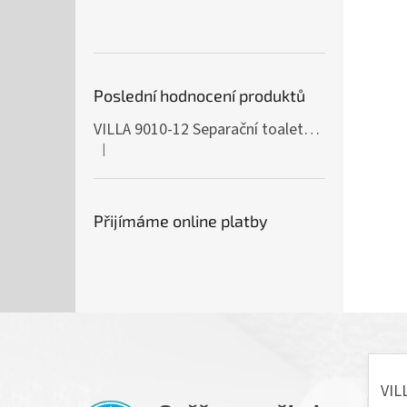
Poslední hodnocení produktů
VILLA 9010-12 Separační toaleta, 230/12V
|
Hodnocení produktu je 5 z 5 hvězdiček.
Přijímáme online platby