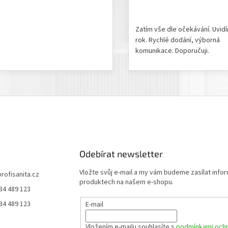
odnocení produktu je 5 z 5 hvězdiček.
Hodnocení obchodu je 5 z 
Zatím vše dle očekávání. Uvid
rok. Rychlé dodání, výborná
komunikace. Doporučuji.
Odebírat newsletter
Vložte svůj e-mail a my vám budeme zasílat info
profisanita.cz
produktech na našem e-shopu.
34 489 123
34 489 123
E-mail
Vložením e-mailu souhlasíte s
podmínkami ochr