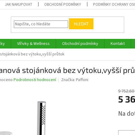
JAK NAKUPOVAT
OBCHODNÍ PODMÍNKY
PODMÍNKY OCHRANY OS
HLEDAT
čky
Vířivky & Wellness
Obchodní podmínky
Kontakt
stojánková bez výtoku,vyšší průtok
anová stojánková bez výtoku,vyšší pr
né
noceno
Podrobnosti hodnocení
Značka:
Paffoni
ní
u
9 752,60
5 36
Měrná
Na do
cena:
ek.