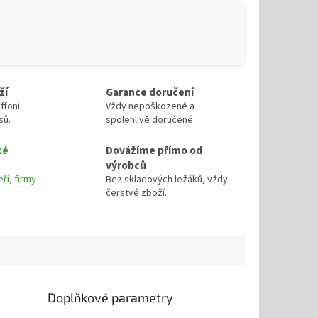
ží
Garance doručení
ffoni.
Vždy nepoškozené a
sů.
spolehlivě doručené.
ké
Dovážíme přímo od
výrobců
ři, firmy
Bez skladových ležáků, vždy
čerstvé zboží.
Doplňkové parametry