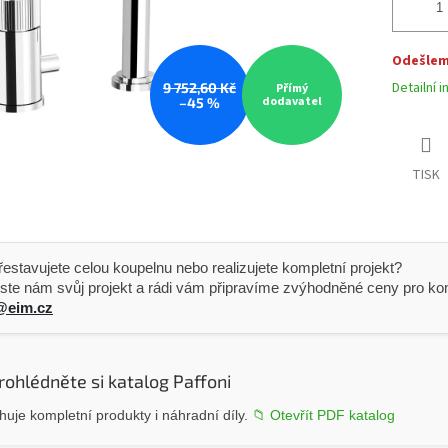
Odešleme
Detailní 
9 752,60 Kč
Přímý
dodavatel
–45 %
TISK
 Přestavujete celou koupelnu nebo realizujete kompletní projekt?
ste nám svůj projekt a rádi vám připravíme zvýhodněné ceny pro kom
@eim.cz
rohlédněte si katalog Paffoni
uje kompletní produkty i náhradní díly.
📁 Otevřít PDF katalog