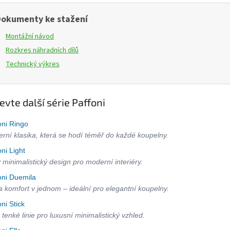
okumenty ke stažení
Montážní návod
Rozkres náhradních dílů
Technický výkres
evte další série Paffoni
oni Ringo
rní klasika, která se hodí téměř do každé koupelny.
oni Light
ý minimalistický design pro moderní interiéry.
oni Duemila
 a komfort v jednom – ideální pro elegantní koupelny.
oni Stick
 tenké linie pro luxusní minimalistický vzhled.