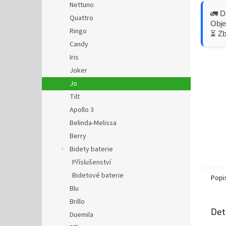
Nettuno
🚛 D
Quattro
Obje
Ringo
⏳ Z
Candy
Iris
Joker
Jo
Tilt
Apollo 3
Belinda-Melissa
Berry
Bidety baterie
Příslušenství
Bidetové baterie
Popi
Blu
Brillo
Det
Duemila