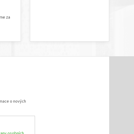
5 hvězdiček.
Hodnocení obchodu je 5 z 5 hvězdiček.
íme za
rmace o nových
any osobních