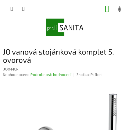
Přejít
NÁKUP
na
obsah
KOŠÍK
JO vanová stojánková komplet 5.
ovorová
JO044CR
Průměrné
Neohodnoceno
Podrobnosti hodnocení
Značka:
Paffoni
hodnocení
produktu
je
0,0
z
5
hvězdiček.