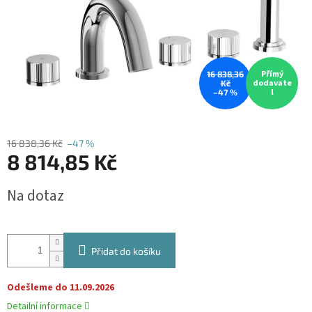
Přímý
16 838,36
dodavate
Kč
l
–47 %
16 838,36 Kč
–47 %
8 814,85 Kč
Měrná
Na dotaz
cena:
Přidat do košíku
Odešleme do 11.09.2026
Detailní informace