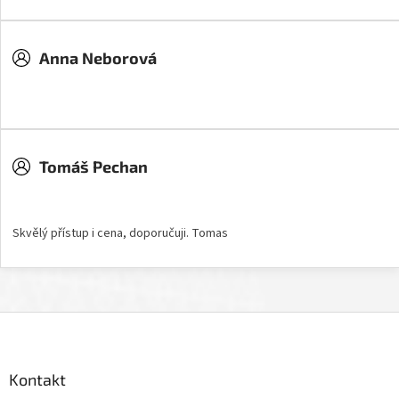
Anna Neborová
Hodnocení obchodu je 5 z 5 hvězdiček.
Tomáš Pechan
Hodnocení obchodu je 5 z 5 hvězdiček.
Skvělý přístup i cena, doporučuji. Tomas
Z
á
p
a
Kontakt