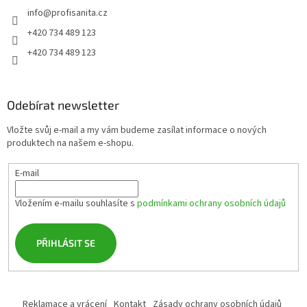
t
info
@
profisanita.cz
í
+420 734 489 123
+420 734 489 123
Odebírat newsletter
Vložte svůj e-mail a my vám budeme zasílat informace o nových
produktech na našem e-shopu.
E-mail
Vložením e-mailu souhlasíte s
podmínkami ochrany osobních údajů
PŘIHLÁSIT SE
Reklamace a vrácení
Kontakt
Zásady ochrany osobních údajů