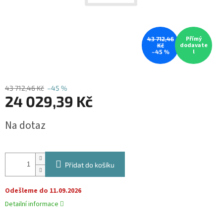
Přímý
43 712,46
dodavate
Kč
l
–45 %
43 712,46 Kč
–45 %
24 029,39 Kč
Měrná
Na dotaz
cena:
Přidat do košíku
Odešleme do 11.09.2026
Detailní informace