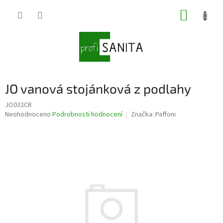
Přejít
NÁKUP
na
obsah
KOŠÍK
JO vanová stojánková z podlahy
JO032CR
Průměrné
Neohodnoceno
Podrobnosti hodnocení
Značka:
Paffoni
hodnocení
produktu
je
0,0
z
5
hvězdiček.