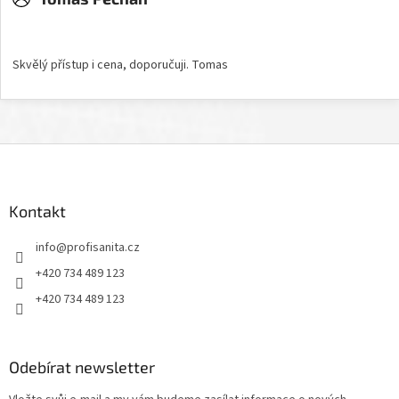
Hodnocení obchodu je 5 z 5 hvězdiček.
Skvělý přístup i cena, doporučuji. Tomas
Z
á
p
a
Kontakt
t
info
@
profisanita.cz
í
+420 734 489 123
+420 734 489 123
Odebírat newsletter