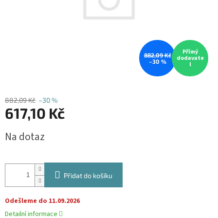
Přímý
882,09 Kč
dodavate
–30 %
l
882,09 Kč
–30 %
617,10 Kč
Měrná
Na dotaz
cena:
Přidat do košíku
Odešleme do 11.09.2026
Detailní informace