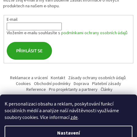
Vložte svůj e-mail a my vám budeme zasílat informace o nových
produktech na našem e-shopu.
E-mail
Vložením e-mailu souhlasíte s
podmínkami ochrany osobních údajů
PŘIHLÁSIT SE
Reklamace a vrácení
Kontakt
Zásady ochrany osobních údajů
Cookies
Obchodní podmínky
Doprava
Platební zásady
Reference
Pro projektanty a partnery
Články
K personalizaci obsahu a reklam, poskytování funkcí
sociálních médií a analýze naší návštěvnosti využíváme
soubory cookies. Více informací
zde
.
Vytvořil Shoptet
Nastavení