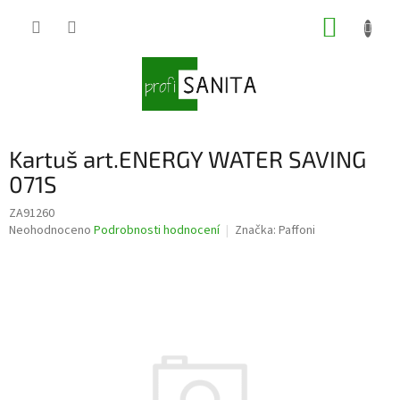
Přejít
NÁKUP
na
obsah
KOŠÍK
Kartuš art.ENERGY WATER SAVING
071S
ZA91260
Průměrné
Neohodnoceno
Podrobnosti hodnocení
Značka:
Paffoni
hodnocení
produktu
je
0,0
z
5
hvězdiček.