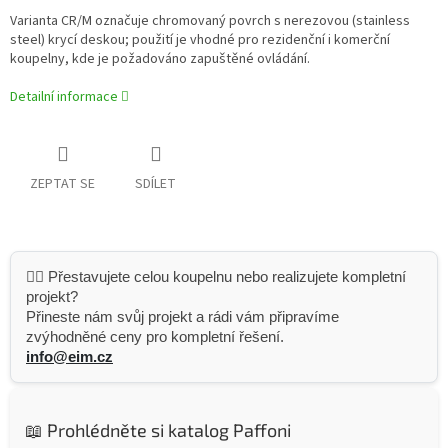
Varianta CR/M označuje chromovaný povrch s nerezovou (stainless
steel) krycí deskou; použití je vhodné pro rezidenční i komerční
koupelny, kde je požadováno zapuštěné ovládání.
Detailní informace
ZEPTAT SE
SDÍLET
👷‍♂️ Přestavujete celou koupelnu nebo realizujete kompletní
projekt?
Přineste nám svůj projekt a rádi vám připravíme
zvýhodněné ceny pro kompletní řešení.
info@eim.cz
📖 Prohlédněte si katalog Paffoni