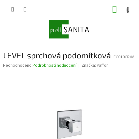
Přejít
NÁKUP
na
obsah
KOŠÍK
LEVEL sprchová podomítková
LEC010CR/M
Průměrné
Neohodnoceno
Podrobnosti hodnocení
Značka:
Paffoni
hodnocení
produktu
je
0,0
z
5
hvězdiček.