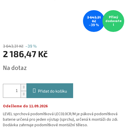
Přímý
3 643,31
dodavate
Kč
l
–39 %
3 643,31 Kč
–39 %
2 186,47 Kč
Měrná
Na dotaz
cena:
Přidat do košíku
Odešleme do 11.09.2026
LEVEL sprchová podomítková LEC010CR/M je páková podomítková
baterie určená pro jeden výstup (sprchu), určená k montáži do zdi.
Dodávka zahrnuje podomítkové montážní těleso.