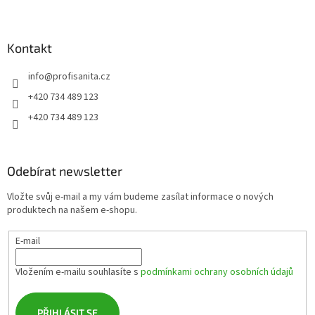
Z
á
p
a
Kontakt
t
info
@
profisanita.cz
í
+420 734 489 123
+420 734 489 123
Odebírat newsletter
Vložte svůj e-mail a my vám budeme zasílat informace o nových
produktech na našem e-shopu.
E-mail
Vložením e-mailu souhlasíte s
podmínkami ochrany osobních údajů
PŘIHLÁSIT SE