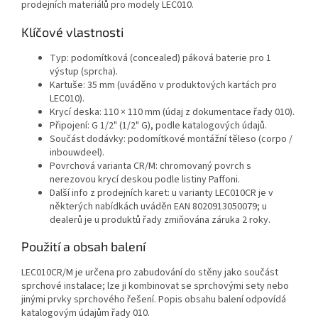
prodejních materiálů pro modely LEC010.
Klíčové vlastnosti
Typ: podomítková (concealed) páková baterie pro 1
výstup (sprcha).
Kartuše: 35 mm (uváděno v produktových kartách pro
LEC010).
Krycí deska: 110 × 110 mm (údaj z dokumentace řady 010).
Připojení: G 1/2" (1/2" G), podle katalogových údajů.
Součást dodávky: podomítkové montážní těleso (corpo /
inbouwdeel).
Povrchová varianta CR/M: chromovaný povrch s
nerezovou krycí deskou podle listiny Paffoni.
Další info z prodejních karet: u varianty LEC010CR je v
některých nabídkách uváděn EAN 8020913050079; u
dealerů je u produktů řady zmiňována záruka 2 roky.
Použití a obsah balení
LEC010CR/M je určena pro zabudování do stěny jako součást
sprchové instalace; lze ji kombinovat se sprchovými sety nebo
jinými prvky sprchového řešení. Popis obsahu balení odpovídá
katalogovým údajům řady 010.