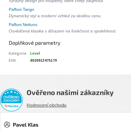
Výrazný design pro koupelny, které chtějí zaujmout.
Paffoni Tango
Dynamický styl a moderní vzhled za skvělou cenu.
Paffoni Nettuno
Osvědčená klasika s důrazem na funkčnost a spolehlivost.
Doplňkové parametry
Kategorie
:
Level
EAN
:
8020913475179
Ověřeno našimi zákazníky
Hodnocení obchodu
Pavel Klas