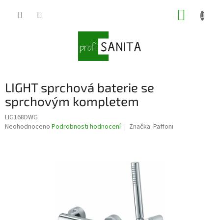
Přejít
NÁKUP
na
obsah
KOŠÍK
LIGHT sprchová baterie se
sprchovým kompletem
LIG168DWG
Průměrné
Neohodnoceno
Podrobnosti hodnocení
Značka:
Paffoni
hodnocení
produktu
je
0,0
z
5
hvězdiček.