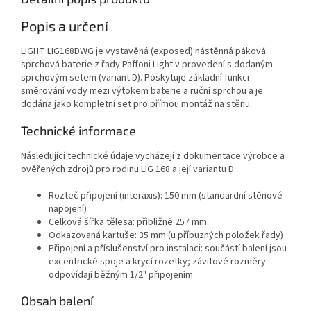
Popis a určení
LIGHT LIG168DWG je vystavěná (exposed) nástěnná páková
sprchová baterie z řady Paffoni Light v provedení s dodaným
sprchovým setem (variant D). Poskytuje základní funkci
směrování vody mezi výtokem baterie a ruční sprchou a je
dodána jako kompletní set pro přímou montáž na stěnu.
Technické informace
Následující technické údaje vycházejí z dokumentace výrobce a
ověřených zdrojů pro rodinu LIG 168 a její variantu D:
Rozteč připojení (interaxis): 150 mm (standardní stěnové
napojení)
Celková šířka tělesa: přibližně 257 mm
Odkazovaná kartuše: 35 mm (u příbuzných položek řady)
Připojení a příslušenství pro instalaci: součástí balení jsou
excentrické spoje a krycí rozetky; závitové rozměry
odpovídají běžným 1/2" připojením
Obsah balení