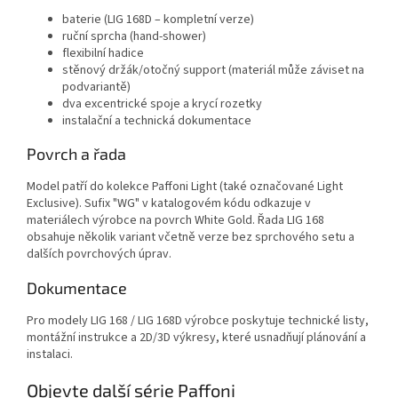
baterie (LIG 168D – kompletní verze)
ruční sprcha (hand‑shower)
flexibilní hadice
stěnový držák/otočný support (materiál může záviset na
podvariantě)
dva excentrické spoje a krycí rozetky
instalační a technická dokumentace
Povrch a řada
Model patří do kolekce Paffoni Light (také označované Light
Exclusive). Sufix "WG" v katalogovém kódu odkazuje v
materiálech výrobce na povrch White Gold. Řada LIG 168
obsahuje několik variant včetně verze bez sprchového setu a
dalších povrchových úprav.
Dokumentace
Pro modely LIG 168 / LIG 168D výrobce poskytuje technické listy,
montážní instrukce a 2D/3D výkresy, které usnadňují plánování a
instalaci.
Objevte další série Paffoni