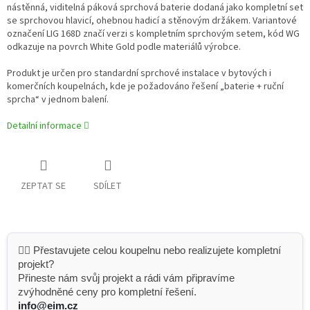
nástěnná, viditelná páková sprchová baterie dodaná jako kompletní set
se sprchovou hlavicí, ohebnou hadicí a stěnovým držákem. Variantové
označení LIG 168D značí verzi s kompletním sprchovým setem, kód WG
odkazuje na povrch White Gold podle materiálů výrobce.
Produkt je určen pro standardní sprchové instalace v bytových i
komerčních koupelnách, kde je požadováno řešení „baterie + ruční
sprcha“ v jednom balení.
Detailní informace
ZEPTAT SE
SDÍLET
👷‍♂️ Přestavujete celou koupelnu nebo realizujete kompletní
projekt?
Přineste nám svůj projekt a rádi vám připravíme
zvýhodněné ceny pro kompletní řešení.
info@eim.cz