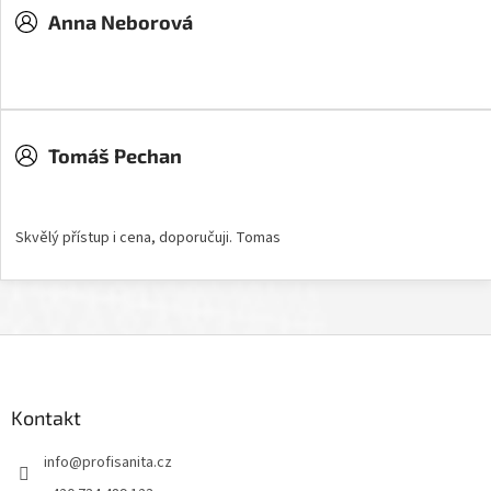
Anna Neborová
Hodnocení obchodu je 5 z 5 hvězdiček.
Tomáš Pechan
Hodnocení obchodu je 5 z 5 hvězdiček.
Skvělý přístup i cena, doporučuji. Tomas
Z
á
p
a
Kontakt
t
info
@
profisanita.cz
í