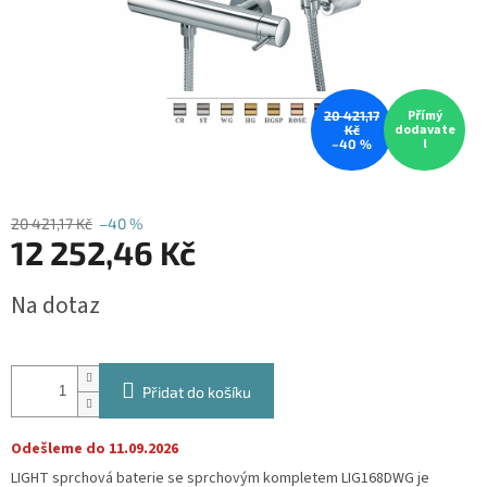
Přímý
20 421,17
dodavate
Kč
l
–40 %
20 421,17 Kč
–40 %
12 252,46 Kč
Měrná
Na dotaz
cena:
Přidat do košíku
Odešleme do 11.09.2026
LIGHT sprchová baterie se sprchovým kompletem LIG168DWG je