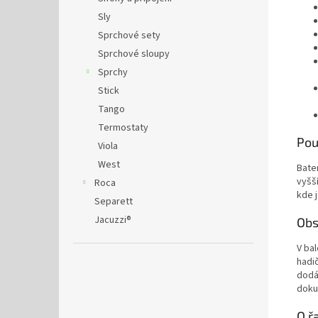
Sly
Sprchové sety
Sprchové sloupy
Sprchy
Stick
Tango
Termostaty
Pou
Viola
West
Bater
vyšš
Roca
kde 
Separett
Jacuzzi®
Obs
V ba
hadi
dodá
doku
O ř