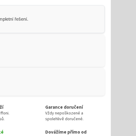
pletní řešení.
ží
Garance doručení
ffoni.
Vždy nepoškozené a
sů.
spolehlivě doručené.
ké
Dovážíme přímo od