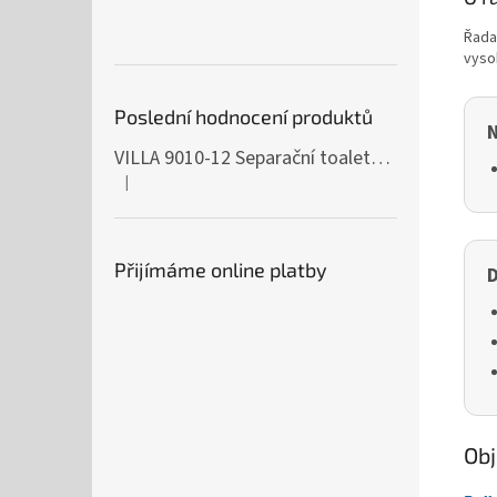
Řada 
vyso
Poslední hodnocení produktů
N
VILLA 9010-12 Separační toaleta, 230/12V
|
Hodnocení produktu je 5 z 5 hvězdiček.
Přijímáme online platby
D
Obj