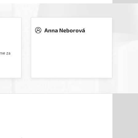
Anna Neborová
5 hvězdiček.
Hodnocení obchodu je 5 z 5 hvězdiček.
íme za