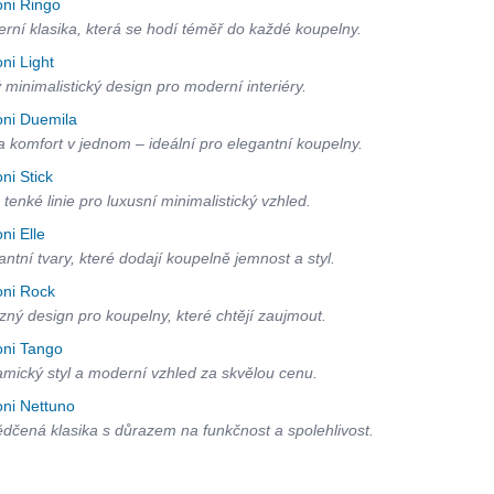
oni Ringo
rní klasika, která se hodí téměř do každé koupelny.
oni Light
ý minimalistický design pro moderní interiéry.
oni Duemila
 a komfort v jednom – ideální pro elegantní koupelny.
oni Stick
 tenké linie pro luxusní minimalistický vzhled.
oni Elle
antní tvary, které dodají koupelně jemnost a styl.
oni Rock
zný design pro koupelny, které chtějí zaujmout.
oni Tango
mický styl a moderní vzhled za skvělou cenu.
oni Nettuno
dčená klasika s důrazem na funkčnost a spolehlivost.