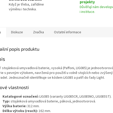
projekty
Když je třeba, zařídíme
Důvěřují nám develope
výměnu i technika.
i instituce.
s
Diskuze
Značka
Ostatní informace
ailní popis produktu
is
T stojánková umyvadlová baterie, vysoká (Paffoni, LIG085) je jednootvorov
rie s pevným výtokem, navržená pro použití u volně stojících nebo zvýšen
adel. Jednoznačně identifikuje se kódem LIG085 a patří do řady Light.
čové vlastnosti
Katalogové označení:
LIG085 (varianty LIG085CR, LIG085NO, LIG085ST).
Typ:
stojánková umyvadlová baterie, páková, jednootvorová.
Výška baterie:
312 mm.
Délka výtoku (reach):
162 mm.