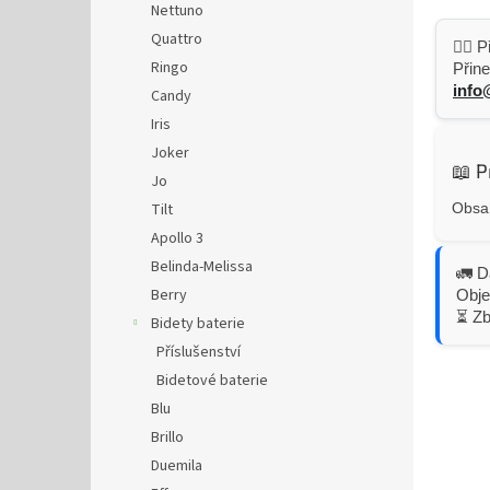
Nettuno
Quattro
👷‍♂️
Ringo
Přine
info
Candy
Iris
Joker
📖 P
Jo
Tilt
Obsah
Apollo 3
Belinda-Melissa
🚛 D
Berry
Obje
⏳ Z
Bidety baterie
Příslušenství
Bidetové baterie
Blu
Brillo
Duemila