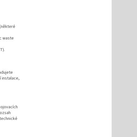
(některé
ic waste
T).
žadujete
 instalace,
pojovacích
rozsah
 technické