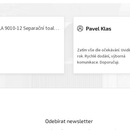
VILLA 9010-12 Separační toaleta, 230/12V
Pavel Klas
odnocení produktu je 5 z 5 hvězdiček.
Hodnocení obchodu je 5 z 
Zatím vše dle očekávání. Uvid
rok. Rychlé dodání, výborná
komunikace. Doporučuji.
Odebírat newsletter