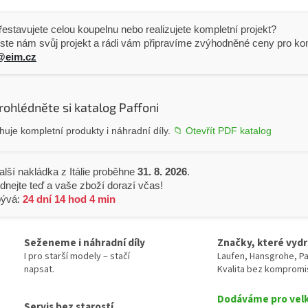
 Přestavujete celou koupelnu nebo realizujete kompletní projekt?
ste nám svůj projekt a rádi vám připravíme zvýhodněné ceny pro kom
@eim.cz
rohlédněte si katalog Paffoni
uje kompletní produkty i náhradní díly.
📁 Otevřít PDF katalog
alší nakládka z Itálie proběhne
31. 8. 2026
.
dnejte teď a vaše zboží dorazí včas!
bývá:
24 dní 14 hod 4 min
Seženeme i náhradní díly
Značky, které vydr
I pro starší modely – stačí
Laufen, Hansgrohe, Pa
napsat.
Kvalita bez kompromi
Dodáváme pro vel
Servis bez starostí