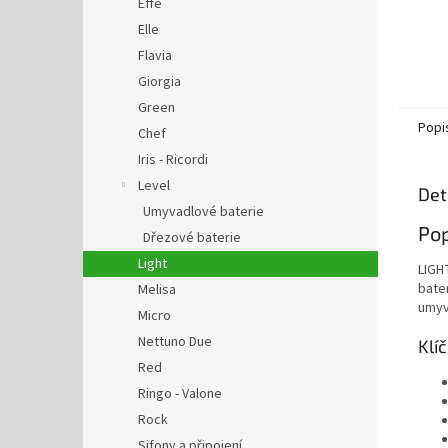
Effe
Elle
Flavia
Giorgia
Green
Popi
Chef
Iris - Ricordi
Level
Det
Umyvadlové baterie
Pop
Dřezové baterie
Light
LIGH
bate
Melisa
umyv
Micro
Nettuno Due
Klí
Red
Ringo - Valone
Rock
Sifony a připojení