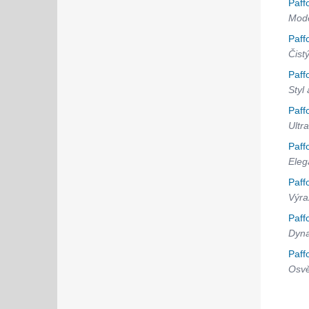
Paff
Mode
Paff
Čist
Paff
Styl
Paff
Ultra
Paff
Eleg
Paff
Výra
Paff
Dyna
Paff
Osvě