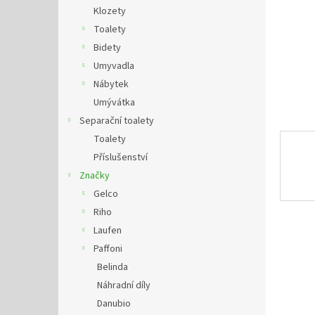
n
Klozety
e
Toalety
l
Bidety
Umyvadla
Nábytek
Umývátka
Separační toalety
Toalety
Příslušenství
Značky
Gelco
Riho
Laufen
Paffoni
Belinda
Náhradní díly
Danubio