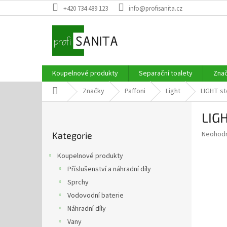
Přejít
+420 734 489 123
info@profisanita.cz
na
obsah
Koupelnové produkty
Separační toalety
Zna
Domů
Značky
Paffoni
Light
LIGHT st
P
LIG
o
Přeskočit
s
Průměr
Neohod
Kategorie
kategorie
t
hodnoce
r
produkt
Koupelnové produkty
a
je
Příslušenství a náhradní díly
0,0
n
z
Sprchy
n
5
í
Vodovodní baterie
hvězdič
p
Náhradní díly
a
Vany