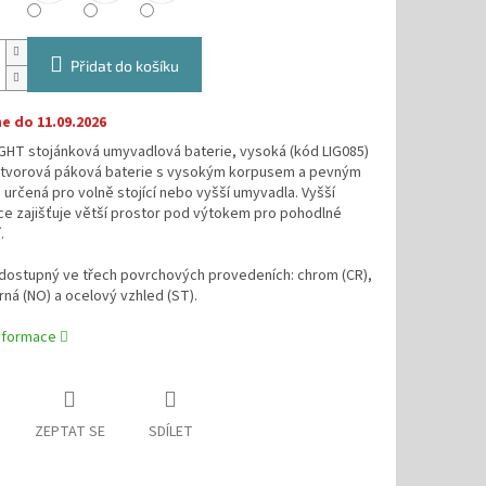
Přidat do košíku
 do 11.09.2026
IGHT stojánková umyvadlová baterie, vysoká (kód LIG085)
otvorová páková baterie s vysokým korpusem a pevným
určená pro volně stojící nebo vyšší umyvadla. Vyšší
ce zajišťuje větší prostor pod výtokem pro pohodlné
.
 dostupný ve třech povrchových provedeních: chrom (CR),
ná (NO) a ocelový vzhled (ST).
informace
ZEPTAT SE
SDÍLET