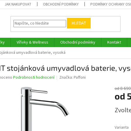
JAK NAKUPOVAT
OBCHODNÍ PODMÍNKY
PODMÍNKY OCHRANY OS
HLEDAT
čky
Vířivky & Wellness
Obchodní podmínky
Kontakt
ojánková umyvadlová baterie, vysoká
HT stojánková umyvadlová baterie, vy
né
noceno
Podrobnosti hodnocení
Značka:
Paffoni
ní
u
od 8 690
od
5
Měrná
Zvolt
cena:
ek.
Varianta