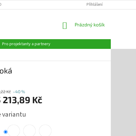
OBNÍCH ÚDAJŮ
Přihlášení
NÁKUPNÍ
Prázdný košík
KOŠÍK
Pro projektanty a partnery
soká
,22 Kč
–40 %
 213,89 Kč
e variantu