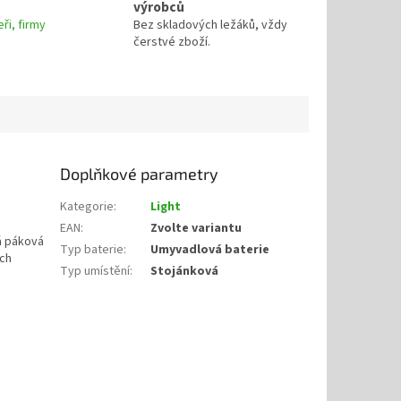
výrobců
ři, firmy
Bez skladových ležáků, vždy
čerstvé zboží.
Doplňkové parametry
Kategorie
:
Light
EAN
:
Zvolte variantu
á páková
Typ baterie
:
Umyvadlová baterie
ých
Typ umístění
:
Stojánková