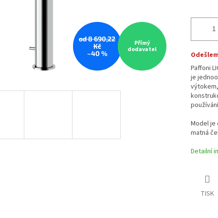
od 8 690,22
Přímý
Kč
dodavatel
–40 %
Odešleme
Paffoni L
je jedno
výtokem, 
konstruk
používání
Model je
matná čer
Detailní 
TISK