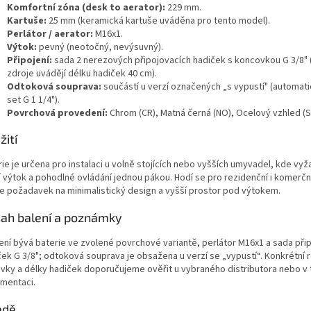
Komfortní zóna (desk to aerator):
229 mm.
Kartuše:
25 mm (keramická kartuše uváděna pro tento model).
Perlátor / aerator:
M16x1.
Výtok:
pevný (neotočný, nevýsuvný).
Připojení:
sada 2 nerezových připojovacích hadiček s koncovkou G 3/8" 
zdroje uvádějí délku hadiček 40 cm).
Odtoková souprava:
součástí u verzí označených „s vypustí" (automat
set G 1 1/4").
Povrchová provedení:
Chrom (CR), Matná černá (NO), Ocelový vzhled (S
žití
ie je určena pro instalaci u volně stojících nebo vyšších umyvadel, kde vy
í výtok a pohodlné ovládání jednou pákou. Hodí se pro rezidenční i komerční
je požadavek na minimalistický design a vyšší prostor pod výtokem.
ah balení a poznámky
lení bývá baterie ve zvolené povrchové variantě, perlátor M16x1 a sada při
ček G 3/8"; odtoková souprava je obsažena u verzí se „vypustí“. Konkrétní 
vky a délky hadiček doporučujeme ověřit u vybraného distributora nebo v
mentaci.
adě