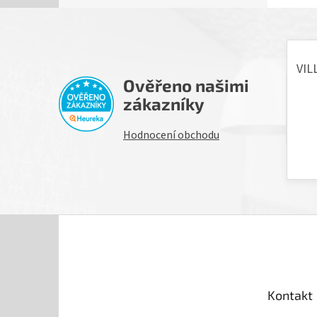
Ověřeno našimi
H
zákazníky
Hodnocení obchodu
Z
á
p
a
t
Kontakt
í