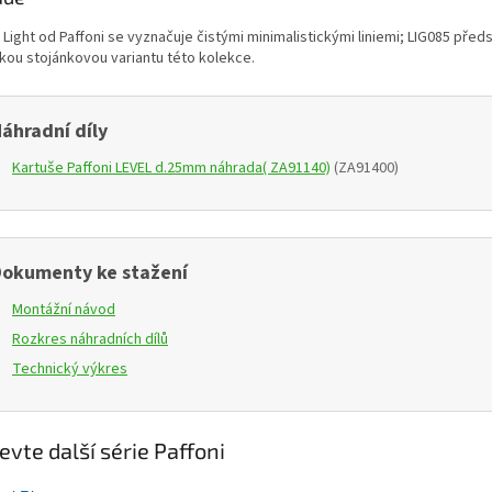
Light od Paffoni se vyznačuje čistými minimalistickými liniemi; LIG085 před
kou stojánkovou variantu této kolekce.
áhradní díly
Kartuše Paffoni LEVEL d.25mm náhrada( ZA91140)
(ZA91400)
okumenty ke stažení
Montážní návod
Rozkres náhradních dílů
Technický výkres
evte další série Paffoni