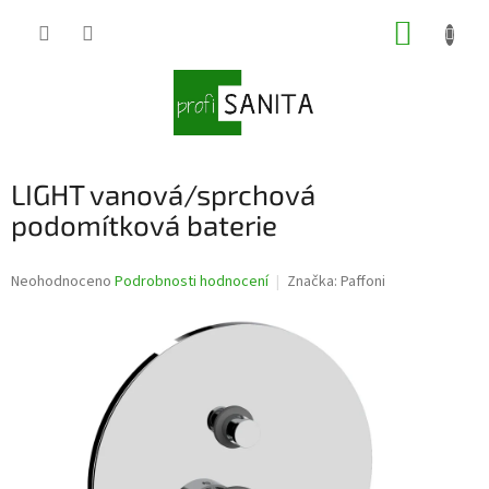
Přejít
NÁKUP
na
obsah
KOŠÍK
LIGHT vanová/sprchová
podomítková baterie
Průměrné
Neohodnoceno
Podrobnosti hodnocení
Značka:
Paffoni
hodnocení
produktu
je
0,0
z
5
hvězdiček.