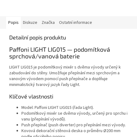
Popis
Diskuze
Značka
Ostatní informace
Detailní popis produktu
Paffoni LIGHT LIG015 — podomítková
sprchová/vanová baterie
LIGHT LIG015 je podomítkový mixér s dvěma vývody určený k
zabudování do stěny. Umožňuje přepínání mezi sprchovým a
vanovým vývodem pomocí push přepínače a doplňuje
minimalistický tvarový jazyk řady Light.
Klíčové vlastnosti
Model: Paffoni LIGHT LIG015 (řada Light).
Podomítkový mixér se dvěma vývody, určený pro sprchu i
vanu (přepínání vývodů).
Push přepínač (push diverter) pro přepínání mezi vývody.
Kovová dekorační stěnová deska o průměru Ø200 mm
podle oficiálního popisu.