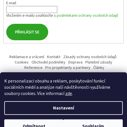
E-mail
Vložením e-mailu souhlasíte s
podmínkami ochrany osobních údajů
PŘIHLÁSIT SE
Reklamace a vrácení
Kontakt
Zásady ochrany osobních údajů
Cookies
Obchodní podmínky
Doprava
Platební zásady
Reference
Pro projektanty a partnery
Články
K personalizaci obsahu a reklam, poskytování funkcí
sociálních médií a analýze naší návštěvnosti využíváme
soubory cookies. Více informací
zde
.
Vytvořil Shoptet
Nastavení
Copyright 2026
profiSANITA.cz
. Všechna práva vyhrazena.
Upravit
Odmítnout
Souhlasím
nastavení cookies