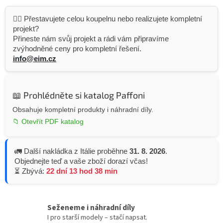
👷‍♂️ Přestavujete celou koupelnu nebo realizujete kompletní
projekt?
Přineste nám svůj projekt a rádi vám připravíme
zvýhodněné ceny pro kompletní řešení.
info@eim.cz
📖 Prohlédněte si katalog Paffoni
Obsahuje kompletní produkty i náhradní díly.
📁 Otevřít PDF katalog
🚛 Další nakládka z Itálie proběhne
31. 8. 2026
.
Objednejte teď a vaše zboží dorazí včas!
⏳ Zbývá:
22 dní 13 hod 38 min
Seženeme i náhradní díly
I pro starší modely – stačí napsat.