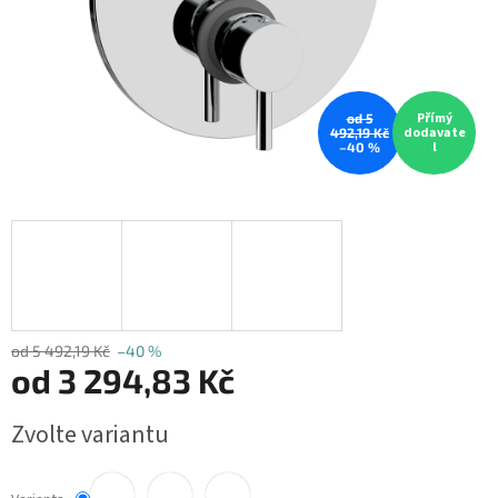
Přímý
od 5
dodavate
492,19 Kč
l
–40 %
od 5 492,19 Kč
–40 %
od
3 294,83 Kč
Měrná
Zvolte variantu
cena: