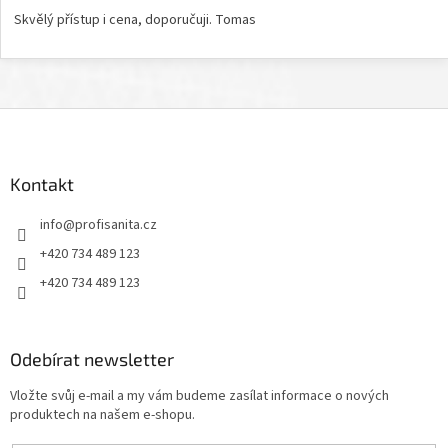
Skvělý přístup i cena, doporučuji. Tomas
Z
á
p
a
Kontakt
t
info
@
profisanita.cz
í
+420 734 489 123
+420 734 489 123
Odebírat newsletter
Vložte svůj e-mail a my vám budeme zasílat informace o nových
produktech na našem e-shopu.