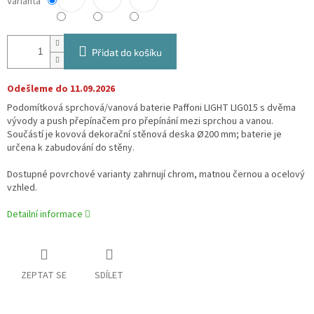
Varianta
Přidat do košíku
Odešleme do 11.09.2026
Podomítková sprchová/vanová baterie Paffoni LIGHT LIG015 s dvěma
vývody a push přepínačem pro přepínání mezi sprchou a vanou.
Součástí je kovová dekorační stěnová deska Ø200 mm; baterie je
určena k zabudování do stěny.
Dostupné povrchové varianty zahrnují chrom, matnou černou a ocelový
vzhled.
Detailní informace
ZEPTAT SE
SDÍLET