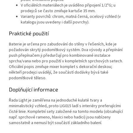
V oficiálních materiálech je uváděno připojení 1/2"G; u
prodejců se často zmiňuje kartuše 35 mm.
Varianty povrchů: chrom, matná černá, ocelový vzhled (v
katalogu jsou uvedeny i další povrchy).
Praktické použití
Baterie je určena pro zabudování do stěny v řešeních, kde je
požadován skrytý podomítkový systém. Dva vývody a přepínání
push přepínačem ji předurčují pro kombinované instalace
sprcha/vana nebo pro použití v kompletních sprchových setech.
Oficiální popis zmiňuje mixer komplet s dekorační deskou;
někteří prodejci uvádějí, že součástí dodávky bývá také
podomítkové těleso.
Doplňující informace
Řada Light je zaměřena na jednoduché kulaté tvary a
minimalistický vzhled, proto LIG015 ladí s interiéry preferujícími
čisté linie. Kompletní sety založené na tomto modelu (obsahující
např. sprchové rameno, hlavici nebo hadici) jsou nabízeny
samostatně a nemusí být součástí základního balení.