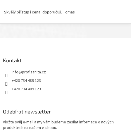
Hodnocení obchodu je 5 z 5 hvězdiček.
Skvělý přístup i cena, doporučuji. Tomas
Z
á
p
a
Kontakt
t
info
@
profisanita.cz
í
+420 734 489 123
+420 734 489 123
Odebírat newsletter
Vložte svůj e-mail a my vám budeme zasílat informace o nových
produktech na našem e-shopu.