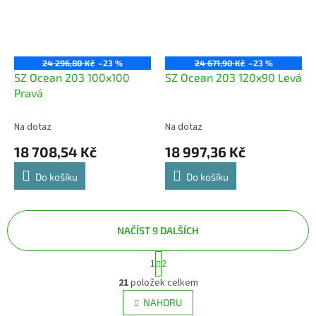
24 296,80 Kč
–23 %
24 671,90 Kč
–23 %
SZ Ocean 203 100x100
SZ Ocean 203 120x90 Levá
Pravá
Na dotaz
Na dotaz
18 708,54 Kč
18 997,36 Kč
Do košíku
Do košíku
NAČÍST 9 DALŠÍCH
S
1
2
O
t
v
r
21
položek celkem
á
l
NAHORU
n
á