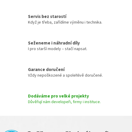
k
d
o
a
v
c
á
Servis bez starostí
í
n
Když je třeba, zařídíme výměnu i technika.
p
í
r
v
k
Seženeme i náhradní díly
y
I pro starší modely – stačí napsat.
v
ý
p
Garance doručení
i
s
Vždy nepoškozené a spolehlivě doručené.
u
Dodáváme pro velké projekty
Důvěřují nám developeři, firmy i instituce.