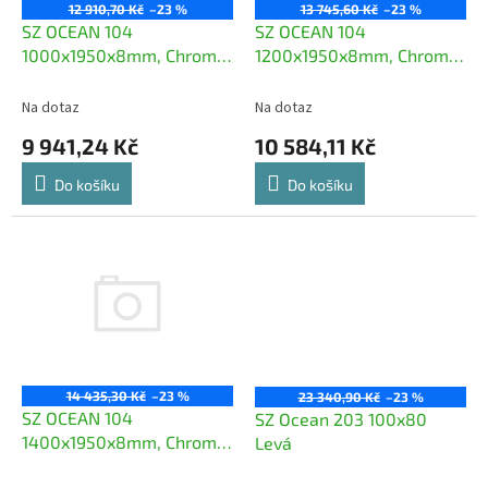
o
12 910,70 Kč
–23 %
13 745,60 Kč
–23 %
d
SZ OCEAN 104
SZ OCEAN 104
u
1000x1950x8mm, Chrom,
1200x1950x8mm, Chrom,
k
posuvné dveře L
posuvné dveře L
t
Na dotaz
Na dotaz
ů
9 941,24 Kč
10 584,11 Kč
Do košíku
Do košíku
14 435,30 Kč
–23 %
23 340,90 Kč
–23 %
SZ OCEAN 104
SZ Ocean 203 100x80
1400x1950x8mm, Chrom,
Levá
posuvné dveře L