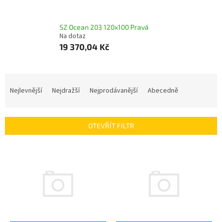
SZ Ocean 203 120x100 Pravá
Na dotaz
19 370,04 Kč
Ř
a
Nejlevnější
Nejdražší
Nejprodávanější
Abecedně
z
e
n
OTEVŘÍT FILTR
í
p
V
r
ý
o
p
d
i
u
s
k
p
t
r
ů