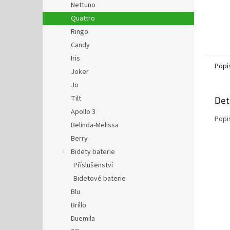
Nettuno
Quattro
Ringo
Candy
Iris
Popi
Joker
Jo
Tilt
Det
Apollo 3
Popi
Belinda-Melissa
Berry
Bidety baterie
Příslušenství
Bidetové baterie
Blu
Brillo
Duemila