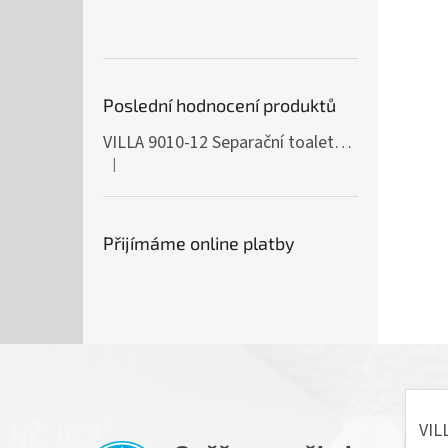
Poslední hodnocení produktů
VILLA 9010-12 Separační toaleta, 230/12V
|
Hodnocení produktu je 5 z 5 hvězdiček.
Přijímáme online platby