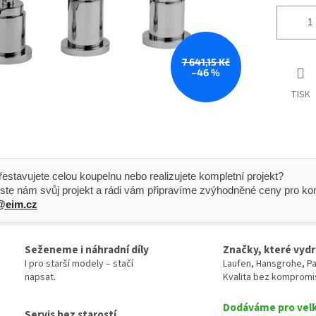
7 641,15 Kč
–46 %
TISK
 Přestavujete celou koupelnu nebo realizujete kompletní projekt?
ste nám svůj projekt a rádi vám připravíme zvýhodněné ceny pro kom
@eim.cz
Seženeme i náhradní díly
Značky, které vydr
I pro starší modely – stačí
Laufen, Hansgrohe, Pa
napsat.
Kvalita bez kompromi
Dodáváme pro vel
Servis bez starostí