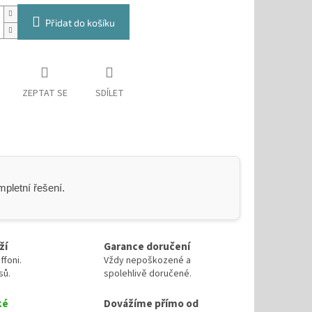
Přidat do košíku
ZEPTAT SE
SDÍLET
pletní řešení.
ží
Garance doručení
ffoni.
Vždy nepoškozené a
sů.
spolehlivě doručené.
ké
Dovážíme přímo od