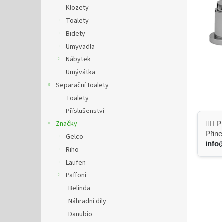
n
Klozety
e
Toalety
l
Bidety
Umyvadla
Nábytek
Umývátka
Separační toalety
Toalety
Příslušenství
Značky
👷‍♂️
Přine
Gelco
info
Riho
Laufen
Paffoni
Belinda
Náhradní díly
Danubio