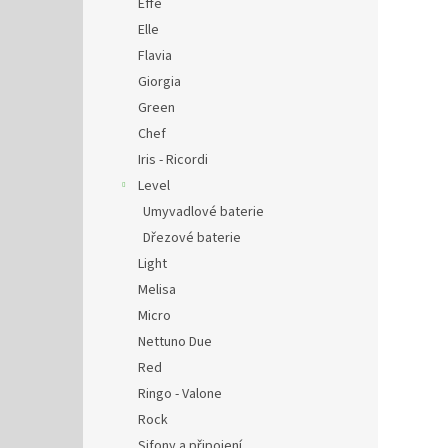
Effe
Elle
Flavia
Giorgia
Green
Chef
Iris - Ricordi
Level
Umyvadlové baterie
Dřezové baterie
Light
Melisa
Micro
Nettuno Due
Red
Ringo - Valone
Rock
Sifony a připojení