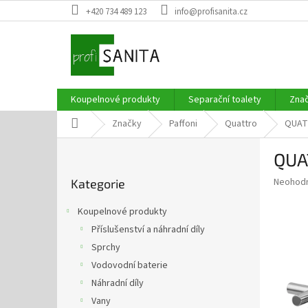
Přejít
+420 734 489 123
info@profisanita.cz
na
obsah
Koupelnové produkty
Separační toalety
Zna
Domů
Značky
Paffoni
Quattro
QUATT
P
QUA
o
Přeskočit
s
Průměr
Neohod
Kategorie
kategorie
t
hodnoce
r
produkt
Koupelnové produkty
a
je
Příslušenství a náhradní díly
0,0
n
z
Sprchy
n
5
í
Vodovodní baterie
hvězdič
p
Náhradní díly
a
Vany