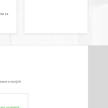
5 hvězdiček.
Hodnocení obchodu je 5 z 5 hvězdiček.
íme za
rmace o nových
any osobních