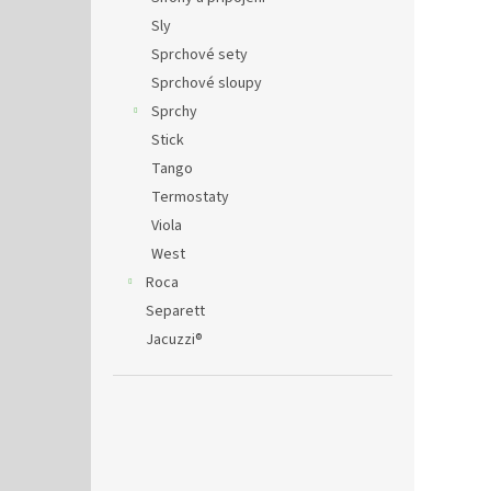
Sly
Sprchové sety
Sprchové sloupy
Sprchy
Stick
Tango
Termostaty
Viola
West
Roca
Separett
Jacuzzi®