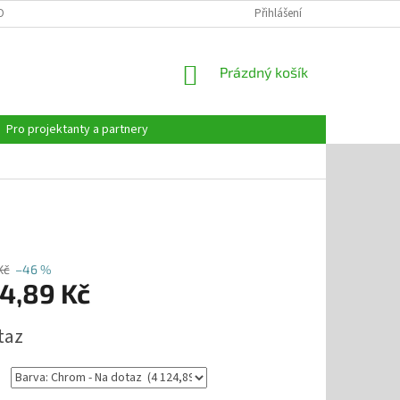
OBNÍCH ÚDAJŮ
Přihlášení
NÁKUPNÍ
Prázdný košík
KOŠÍK
Pro projektanty a partnery
Kč
–46 %
24,89 Kč
taz