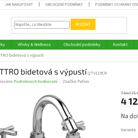
JAK NAKUPOVAT
OBCHODNÍ PODMÍNKY
PODMÍNKY OCHRANY OS
HLEDAT
čky
Vířivky & Wellness
Obchodní podmínky
Kontakt
RO bidetová s výpustí
TTRO bidetová s výpustí
QTV119CR
né
noceno
Podrobnosti hodnocení
Značka:
Pafoni
ní
u
7 641,15 
4 1
Měrná
Na do
cena:
ek.
Varianta