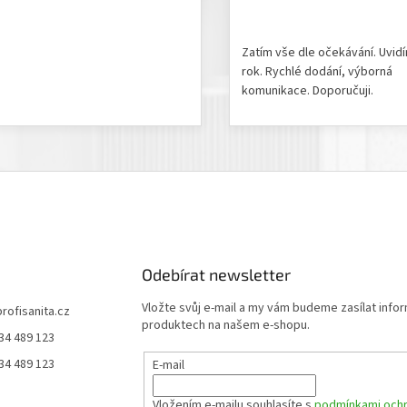
odnocení produktu je 5 z 5 hvězdiček.
Hodnocení obchodu je 5 z 
Zatím vše dle očekávání. Uvid
rok. Rychlé dodání, výborná
komunikace. Doporučuji.
Odebírat newsletter
Vložte svůj e-mail a my vám budeme zasílat info
profisanita.cz
produktech na našem e-shopu.
34 489 123
34 489 123
E-mail
Vložením e-mailu souhlasíte s
podmínkami ochr