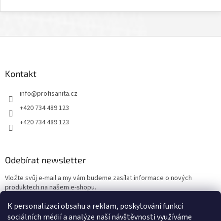
Z
á
p
a
Kontakt
t
info
@
profisanita.cz
í
+420 734 489 123
+420 734 489 123
Odebírat newsletter
Vložte svůj e-mail a my vám budeme zasílat informace o nových
produktech na našem e-shopu.
K personalizaci obsahu a reklam, poskytování funkcí
E-mail
sociálních médií a analýze naší návštěvnosti využíváme