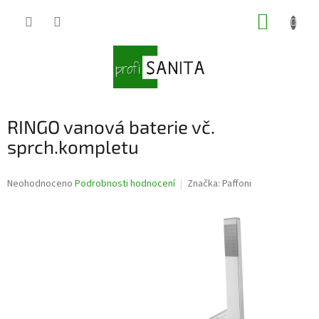
Přejít
NÁKUP
na
obsah
KOŠÍK
RINGO vanová baterie vč.
sprch.kompletu
Průměrné
Neohodnoceno
Podrobnosti hodnocení
Značka:
Paffoni
hodnocení
produktu
je
0,0
z
5
hvězdiček.