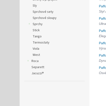
Sly
Paff
Styl
Sprchové sety
Sprchové sloupy
Paff
Ultra
Sprchy
Stick
Paff
Eleg
Tango
Termostaty
Paff
Výra
Viola
West
Paff
Dyna
Roca
Separett
Paff
Osvě
Jacuzzi®