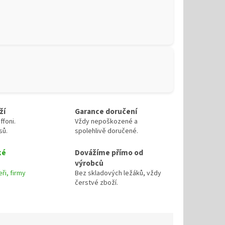
ží
Garance doručení
ffoni.
Vždy nepoškozené a
sů.
spolehlivě doručené.
ké
Dovážíme přímo od
výrobců
ři, firmy
Bez skladových ležáků, vždy
čerstvé zboží.