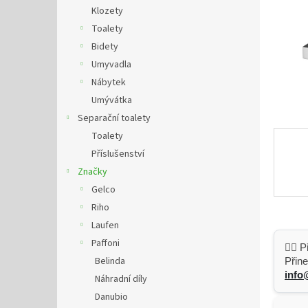
n
Klozety
e
Toalety
l
Bidety
Umyvadla
Nábytek
Umývátka
Separační toalety
Toalety
Příslušenství
Značky
Gelco
Riho
Laufen
Paffoni
👷‍♂️
Belinda
Přine
info
Náhradní díly
Danubio