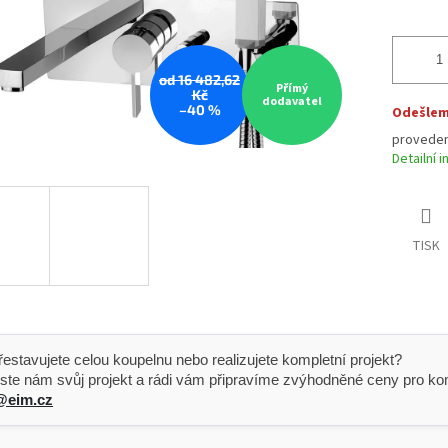
od 16 482,62
Přímý
Kč
dodavatel
–40 %
Odešleme
proveden
Detailní 
TISK
 Přestavujete celou koupelnu nebo realizujete kompletní projekt?
ste nám svůj projekt a rádi vám připravíme zvýhodněné ceny pro kom
@eim.cz