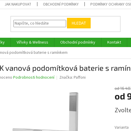
JAK NAKUPOVAT
OBCHODNÍ PODMÍNKY
PODMÍNKY OCHRANY OS
HLEDAT
čky
Vířivky & Wellness
Obchodní podmínky
Kontakt
nová podomítková baterie s ramínkem
K vanová podomítková baterie s ramí
né
noceno
Podrobnosti hodnocení
Značka:
Paffoni
ní
u
od 16 48
od
Měrná
Zvolt
cena:
ek.
Varianta