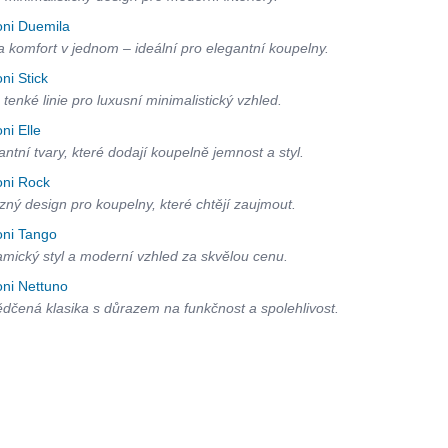
oni Duemila
 a komfort v jednom – ideální pro elegantní koupelny.
oni Stick
 tenké linie pro luxusní minimalistický vzhled.
oni Elle
antní tvary, které dodají koupelně jemnost a styl.
oni Rock
zný design pro koupelny, které chtějí zaujmout.
oni Tango
mický styl a moderní vzhled za skvělou cenu.
oni Nettuno
dčená klasika s důrazem na funkčnost a spolehlivost.