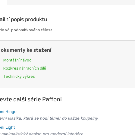
ailní popis produktu
rie vč. podomítkového tělesa
okumenty ke stažení
Montážní návod
Rozkres náhradních dílů
Technický výkres
evte další série Paffoni
oni Ringo
rní klasika, která se hodí téměř do každé koupelny.
oni Light
ý minimalistický design pro moderní interiéry.