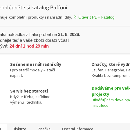
rohlédněte si katalog Paffoni
uje kompletní produkty i náhradní díly.
📁 Otevřít PDF katalog
alší nakládka z Itálie proběhne
31. 8. 2026
.
dnejte teď a vaše zboží dorazí včas!
bývá:
24 dní 1 hod 29 min
Seženeme i náhradní díly
Značky, které vydr
I pro starší modely – stačí
Laufen, Hansgrohe, Pa
napsat.
Kvalita bez kompromi
Dodáváme pro vel
Servis bez starostí
projekty
Když je třeba, zařídíme
Důvěřují nám develope
výměnu i technika.
i instituce.
s
Diskuze
Značka
Ostatní informace