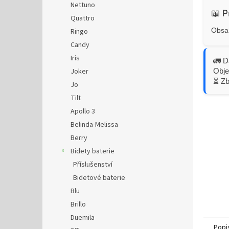
Nettuno
📖 P
Quattro
Obsah
Ringo
Candy
Iris
🚛 D
Obje
Joker
⏳ Z
Jo
Tilt
Apollo 3
Belinda-Melissa
Berry
Bidety baterie
Příslušenství
Bidetové baterie
Blu
Brillo
Duemila
Popi