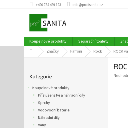
Přejít
+420 734 489 123
info@profisanita.cz
na
obsah
Koupelnové produkty
Separační toalety
Zna
Domů
Značky
Paffoni
Rock
ROCK va
P
ROC
o
Přeskočit
s
Průměr
Neohod
Kategorie
kategorie
t
hodnoce
r
produkt
Koupelnové produkty
a
je
Příslušenství a náhradní díly
0,0
n
z
Sprchy
n
5
í
Vodovodní baterie
hvězdič
p
Náhradní díly
a
Vany