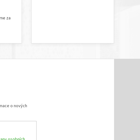
5 hvězdiček.
Hodnocení obchodu je 5 z 5 hvězdiček.
íme za
rmace o nových
any osobních