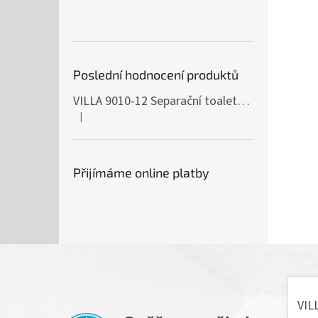
Poslední hodnocení produktů
VILLA 9010-12 Separační toaleta, 230/12V
|
Hodnocení produktu je 5 z 5 hvězdiček.
Přijímáme online platby