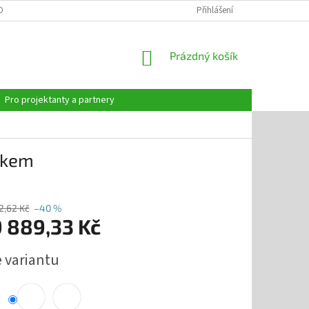
OBNÍCH ÚDAJŮ
Přihlášení
NÁKUPNÍ
Prázdný košík
KOŠÍK
Pro projektanty a partnery
nkem
2,62 Kč
–40 %
9 889,33 Kč
e variantu