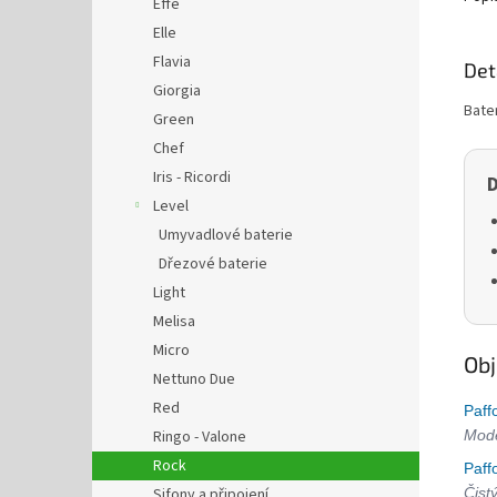
Effe
Elle
Flavia
Det
Giorgia
Bate
Green
Chef
Iris - Ricordi
D
Level
Umyvadlové baterie
Dřezové baterie
Light
Melisa
Micro
Obj
Nettuno Due
Red
Paff
Mode
Ringo - Valone
Rock
Paff
Čist
Sifony a připojení