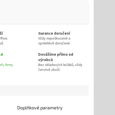
ží
Garance doručení
ffoni.
Vždy nepoškozené a
sů.
spolehlivě doručené.
ké
Dovážíme přímo od
výrobců
ři, firmy
Bez skladových ležáků, vždy
čerstvé zboží.
Doplňkové parametry