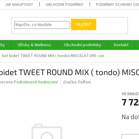
JAK NAKUPOVAT
OBCHODNÍ PODMÍNKY
PODMÍNKY OCHRANY OS
HLEDAT
čky
Vířivky & Wellness
Obchodní podmínky
Kontakt
Set bidet TWEET ROUND MIX ( tondo) MISCELATORE con
 bidet TWEET ROUND MIX ( tondo) MI
né
noceno
Podrobnosti hodnocení
Značka:
Paffoni
ní
u
10 366,0
7 7
Měrná
Na do
cena:
ek.