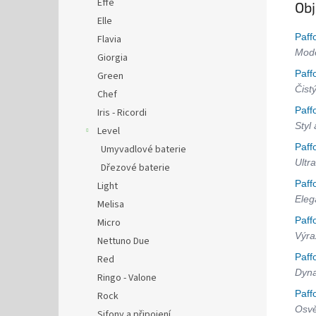
Effe
Obj
Elle
Paff
Flavia
Mode
Giorgia
Paff
Green
Čist
Chef
Paff
Iris - Ricordi
Styl
Level
Paff
Umyvadlové baterie
Ultra
Dřezové baterie
Paff
Light
Eleg
Melisa
Paff
Micro
Výra
Nettuno Due
Paff
Red
Dyna
Ringo - Valone
Paff
Rock
Osvě
Sifony a připojení