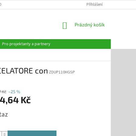
OBNÍCH ÚDAJŮ
Přihlášení
NÁKUPNÍ
Prázdný košík
KOŠÍK
Pro projektanty a partnery
SCELATORE con
ZDUP110HGSP
7 Kč
–25 %
24,64 Kč
taz