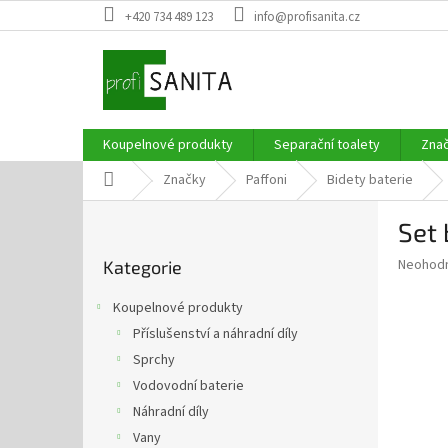
Přejít
+420 734 489 123
info@profisanita.cz
na
obsah
Koupelnové produkty
Separační toalety
Zna
Domů
Značky
Paffoni
Bidety baterie
P
Set
o
Přeskočit
s
Průměr
Neohod
Kategorie
kategorie
t
hodnoce
r
produkt
Koupelnové produkty
a
je
Příslušenství a náhradní díly
0,0
n
z
Sprchy
n
5
í
Vodovodní baterie
hvězdič
p
Náhradní díly
a
Vany