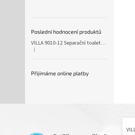
Poslední hodnocení produktů
VILLA 9010-12 Separační toaleta, 230/12V
|
Hodnocení produktu je 5 z 5 hvězdiček.
Přijímáme online platby