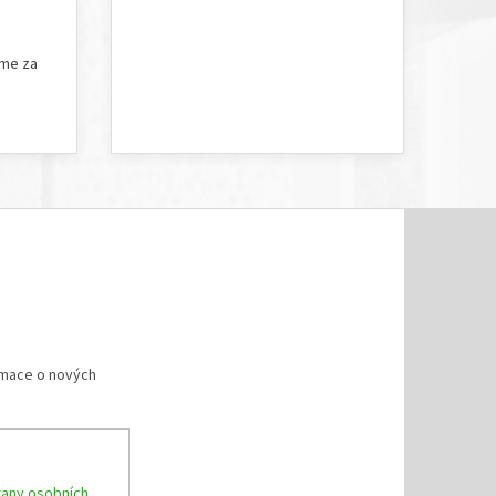
5 hvězdiček.
Hodnocení obchodu je 5 z 5 hvězdiček.
íme za
rmace o nových
any osobních