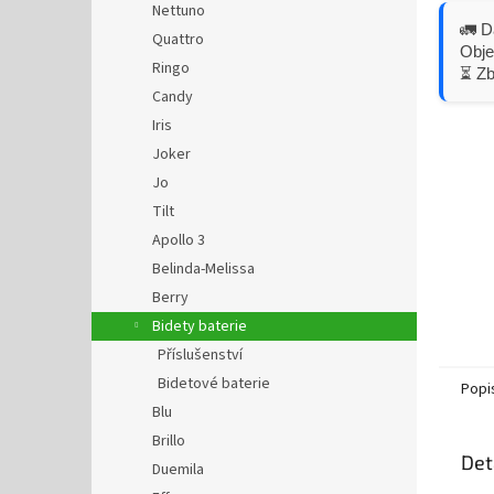
Nettuno
🚛 D
Quattro
Obje
Ringo
⏳ Z
Candy
Iris
Joker
Jo
Tilt
Apollo 3
Belinda-Melissa
Berry
Bidety baterie
Příslušenství
Bidetové baterie
Popi
Blu
Brillo
Det
Duemila