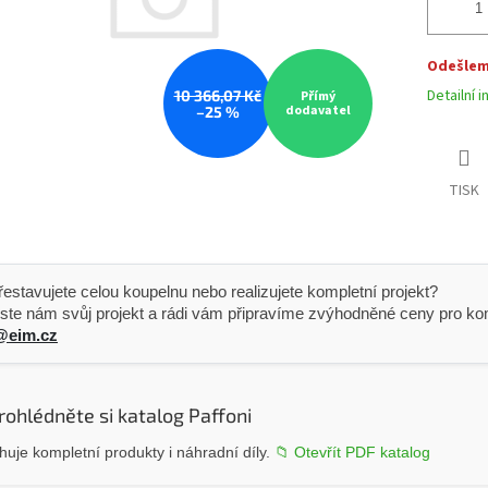
Odešleme
Detailní 
10 366,07 Kč
Přímý
dodavatel
–25 %
TISK
 Přestavujete celou koupelnu nebo realizujete kompletní projekt?
ste nám svůj projekt a rádi vám připravíme zvýhodněné ceny pro kom
@eim.cz
rohlédněte si katalog Paffoni
uje kompletní produkty i náhradní díly.
📁 Otevřít PDF katalog