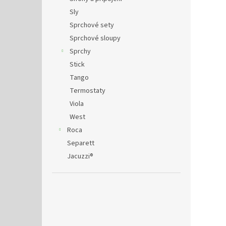
Sly
Sprchové sety
Sprchové sloupy
Sprchy
Stick
Tango
Termostaty
Viola
West
Roca
Separett
Jacuzzi®