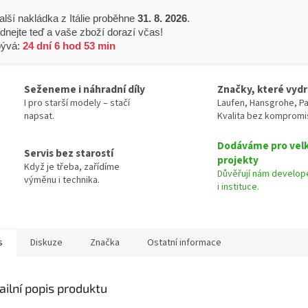
alší nakládka z Itálie proběhne
31. 8. 2026
.
dnejte teď a vaše zboží dorazí včas!
bývá:
24 dní 6 hod 53 min
Seženeme i náhradní díly
Značky, které vydr
I pro starší modely – stačí
Laufen, Hansgrohe, Pa
napsat.
Kvalita bez kompromi
Dodáváme pro vel
Servis bez starostí
projekty
Když je třeba, zařídíme
Důvěřují nám develope
výměnu i technika.
i instituce.
s
Diskuze
Značka
Ostatní informace
ailní popis produktu