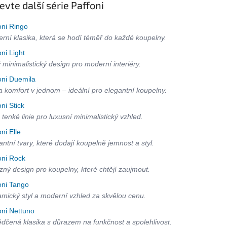
evte další série Paffoni
oni Ringo
rní klasika, která se hodí téměř do každé koupelny.
oni Light
ý minimalistický design pro moderní interiéry.
oni Duemila
 a komfort v jednom – ideální pro elegantní koupelny.
oni Stick
 tenké linie pro luxusní minimalistický vzhled.
oni Elle
antní tvary, které dodají koupelně jemnost a styl.
oni Rock
zný design pro koupelny, které chtějí zaujmout.
oni Tango
mický styl a moderní vzhled za skvělou cenu.
oni Nettuno
dčená klasika s důrazem na funkčnost a spolehlivost.