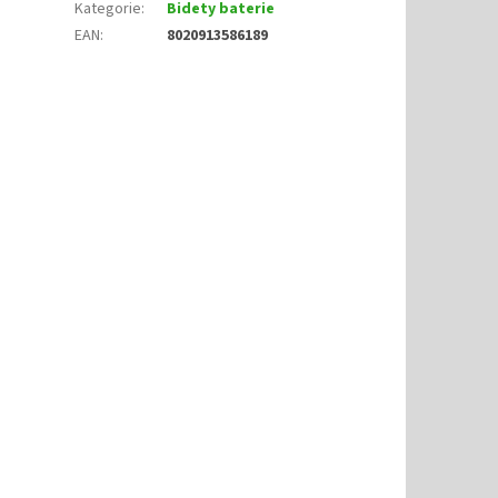
Kategorie
:
Bidety baterie
EAN
:
8020913586189