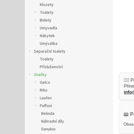
n
Klozety
e
Toalety
l
Bidety
Umyvadla
Nábytek
Umývátka
Separační toalety
Toalety
Příslušenství
Značky
👷‍♂️
Gelco
Přine
Riho
info
Laufen
Paffoni
Belinda
📖 P
Náhradní díly
Obsah
Danubio