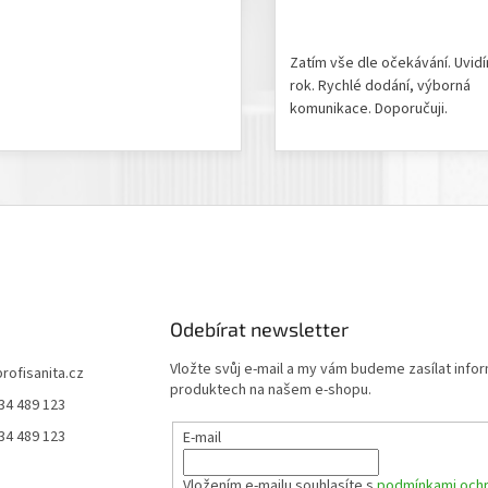
odnocení produktu je 5 z 5 hvězdiček.
Hodnocení obchodu je 5 z 
Zatím vše dle očekávání. Uvid
rok. Rychlé dodání, výborná
komunikace. Doporučuji.
Odebírat newsletter
Vložte svůj e-mail a my vám budeme zasílat info
profisanita.cz
produktech na našem e-shopu.
34 489 123
34 489 123
E-mail
Vložením e-mailu souhlasíte s
podmínkami ochr