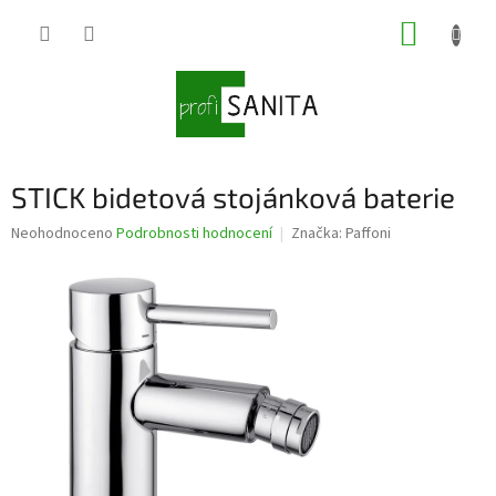
Přejít
NÁKUP
na
obsah
KOŠÍK
STICK bidetová stojánková baterie
Průměrné
Neohodnoceno
Podrobnosti hodnocení
Značka:
Paffoni
hodnocení
produktu
je
0,0
z
5
hvězdiček.