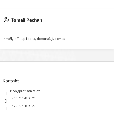
Tomáš Pechan
Hodnocení obchodu je 5 z 5 hvězdiček.
Skvělý přístup i cena, doporučuji. Tomas
Z
á
p
a
Kontakt
t
info
@
profisanita.cz
í
+420 734 489 123
+420 734 489 123