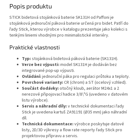
Popis produktu
STICK bidetová stojánková baterie SK131H od Paffoni je
stojánková jednoruční páková baterie určená pro bidet. Patří do
řady Stick, kterou výrobce v katalogu prezentuje jako kolekci s
tenkými liniemi vhodnými pro minimalistické interiéry.
Praktické vlastnosti
Typ:
stojánková bidetová páková baterie (SK131H).
Verze bez výpusti:
model SK131H je dodáván bez
integrované pop‑up výpusti.
Ovládání:
jednoruční páka pro regulaci průtoku a teploty.
Povrchové varianty:
CR (chrom) a ST (ocelový vzhled).
Součást dodávky:
otočný kloub, aerátor M24x1 a 2
nerezové připojovací hadice 3/8\"G (uvedeno v datovém
listu výrobce).
Servis a náhradní díly:
v technické dokumentaci řady
Stick je uvedena kartuš ZA91191 (Ø35 mm) jako náhradní
díl.
Technická dokumentace:
výrobce poskytuje datové
listy, 2D/3D výkresy a flow rate reporty řady Stick pro
projektovou přípravu a servis.