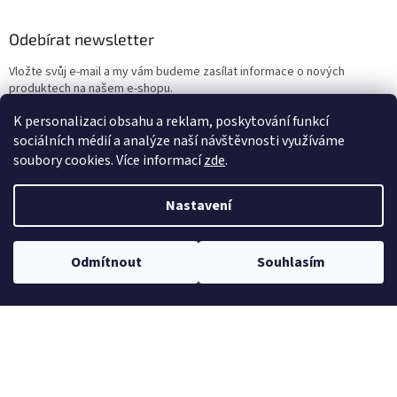
Odebírat newsletter
Vložte svůj e-mail a my vám budeme zasílat informace o nových
produktech na našem e-shopu.
K personalizaci obsahu a reklam, poskytování funkcí
E-mail
sociálních médií a analýze naší návštěvnosti využíváme
soubory cookies. Více informací
zde
.
Vložením e-mailu souhlasíte s
podmínkami ochrany osobních údajů
Nastavení
PŘIHLÁSIT SE
Odmítnout
Souhlasím
Reklamace a vrácení
Kontakt
Zásady ochrany osobních údajů
Cookies
Obchodní podmínky
Doprava
Platební zásady
Reference
Pro projektanty a partnery
Články