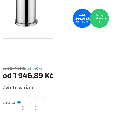
Přímý
od 3
dodavate
244,01 Kč
l
až –40 %
od 3 244,01 Kč
až –40 %
od
1 946,89 Kč
Měrná
Zvolte variantu
cena:
Varianta