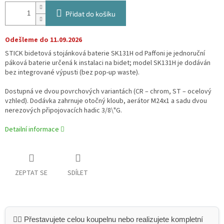
Přidat do košíku
Odešleme do 11.09.2026
STICK bidetová stojánková baterie SK131H od Paffoni je jednoruční
páková baterie určená k instalaci na bidet; model SK131H je dodáván
bez integrované výpusti (bez pop‑up waste).
Dostupná ve dvou povrchových variantách (CR – chrom, ST – ocelový
vzhled). Dodávka zahrnuje otočný kloub, aerátor M24x1 a sadu dvou
nerezových připojovacích hadic 3/8\"G.
Detailní informace
ZEPTAT SE
SDÍLET
👷‍♂️ Přestavujete celou koupelnu nebo realizujete kompletní