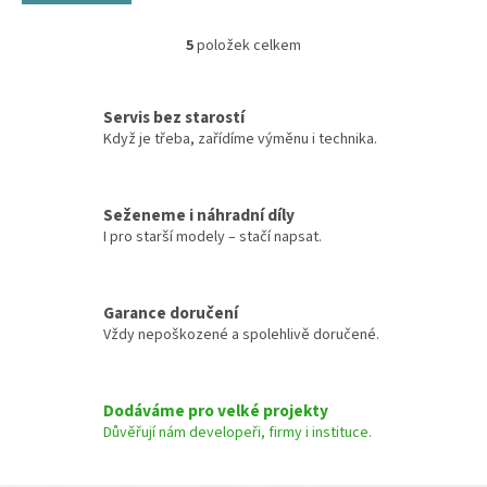
5
položek celkem
O
v
l
á
Servis bez starostí
d
Když je třeba, zařídíme výměnu i technika.
a
c
í
Seženeme i náhradní díly
p
I pro starší modely – stačí napsat.
r
v
k
y
Garance doručení
v
Vždy nepoškozené a spolehlivě doručené.
ý
p
i
s
Dodáváme pro velké projekty
u
Důvěřují nám developeři, firmy i instituce.