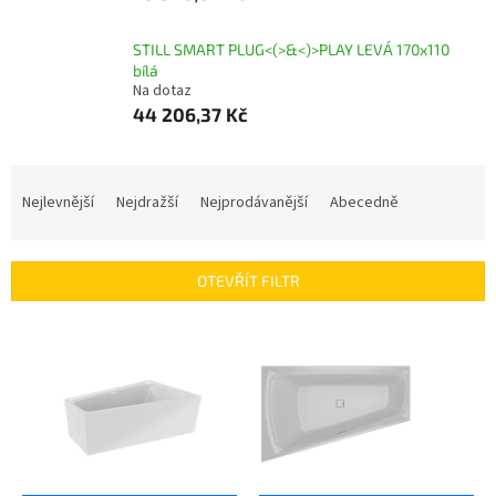
STILL SMART PLUG<(>&<)>PLAY LEVÁ 170x110
bílá
Na dotaz
44 206,37 Kč
Ř
a
Nejlevnější
Nejdražší
Nejprodávanější
Abecedně
z
e
n
OTEVŘÍT FILTR
í
p
V
r
ý
o
p
d
i
u
s
k
p
t
r
ů