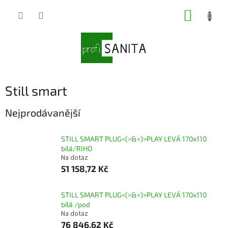
Přejít
NÁKUP
na
obsah
KOŠÍK
Still smart
Nejprodávanější
STILL SMART PLUG<(>&<)>PLAY LEVÁ 170x110
bílá/RIHO
Na dotaz
51 158,72 Kč
STILL SMART PLUG<(>&<)>PLAY LEVÁ 170x110
bílá /pod
Na dotaz
76 846,62 Kč