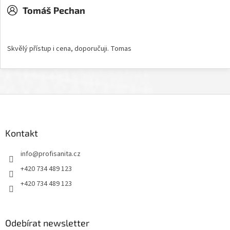
Tomáš Pechan
Hodnocení obchodu je 5 z 5 hvězdiček.
Skvělý přístup i cena, doporučuji. Tomas
Z
á
p
a
Kontakt
t
info
@
profisanita.cz
í
+420 734 489 123
+420 734 489 123
Odebírat newsletter