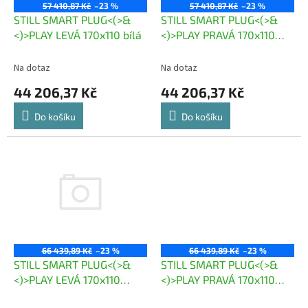
o
57 410,87 Kč
–23 %
57 410,87 Kč
–23 %
d
STILL SMART PLUG<(>&
STILL SMART PLUG<(>&
u
<)>PLAY LEVÁ 170x110 bílá
<)>PLAY PRAVÁ 170x110
k
bílá
t
Na dotaz
Na dotaz
ů
44 206,37 Kč
44 206,37 Kč
Do košíku
Do košíku
66 439,89 Kč
–23 %
66 439,89 Kč
–23 %
STILL SMART PLUG<(>&
STILL SMART PLUG<(>&
<)>PLAY LEVÁ 170x110
<)>PLAY PRAVÁ 170x110
bílá/RIHO
bílá/RIH