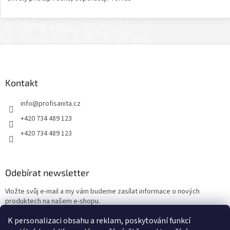
Z
á
p
a
Kontakt
t
info
@
profisanita.cz
í
+420 734 489 123
+420 734 489 123
Odebírat newsletter
Vložte svůj e-mail a my vám budeme zasílat informace o nových
produktech na našem e-shopu.
K personalizaci obsahu a reklam, poskytování funkcí
E-mail