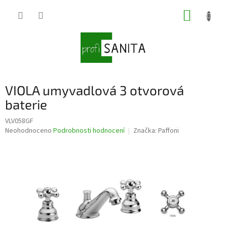
Přejít
NÁKUP
na
obsah
KOŠÍK
VIOLA umyvadlová 3 otvorová
baterie
VLV058GF
Průměrné
Neohodnoceno
Podrobnosti hodnocení
Značka:
Paffoni
hodnocení
produktu
je
0,0
z
5
hvězdiček.