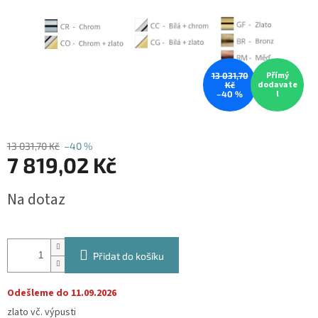
Přímý
13 031,70
dodavate
Kč
l
–40 %
13 031,70 Kč
–40 %
7 819,02 Kč
Měrná
Na dotaz
cena:
Přidat do košíku
Odešleme do 11.09.2026
zlato vč. výpusti