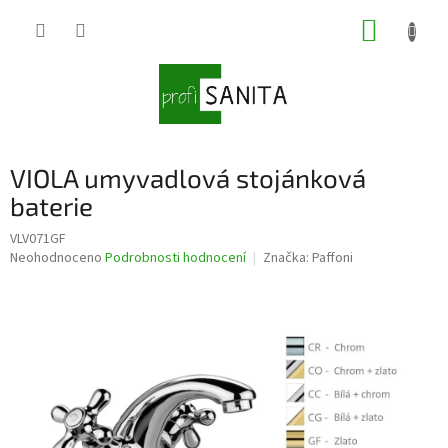
Přejít
NÁKUP
na
obsah
KOŠÍK
VIOLA umyvadlová stojánková
baterie
VLV071GF
Průměrné
Neohodnoceno
Podrobnosti hodnocení
Značka:
Paffoni
hodnocení
produktu
je
0,0
z
5
hvězdiček.