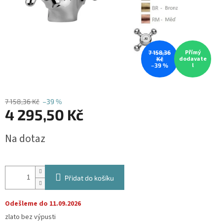
Přímý
7 158,36
dodavate
Kč
l
–39 %
7 158,36 Kč
–39 %
4 295,50 Kč
Měrná
Na dotaz
cena:
Přidat do košíku
Odešleme do 11.09.2026
zlato bez výpusti