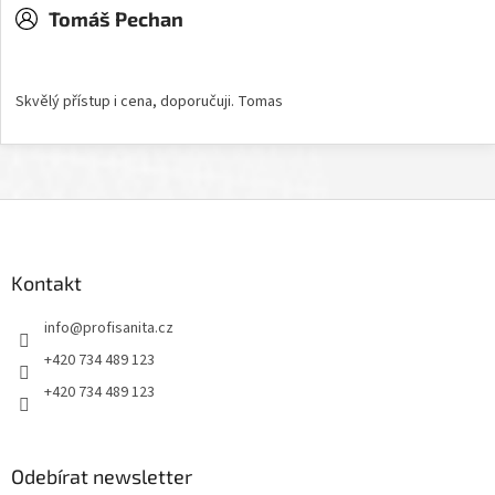
Tomáš Pechan
Hodnocení obchodu je 5 z 5 hvězdiček.
Skvělý přístup i cena, doporučuji. Tomas
Z
á
p
a
Kontakt
t
info
@
profisanita.cz
í
+420 734 489 123
+420 734 489 123
Odebírat newsletter