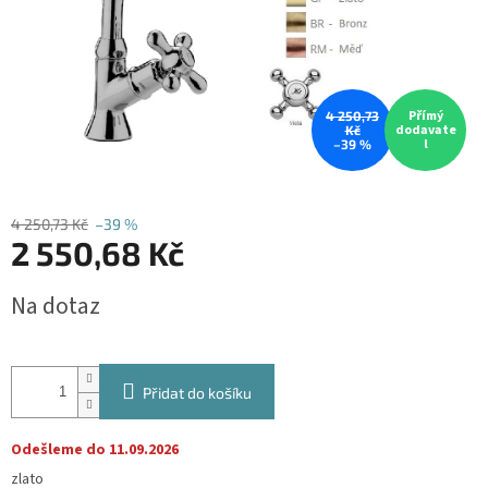
Přímý
4 250,73
dodavate
Kč
l
–39 %
4 250,73 Kč
–39 %
2 550,68 Kč
Měrná
Na dotaz
cena:
Přidat do košíku
Odešleme do 11.09.2026
zlato