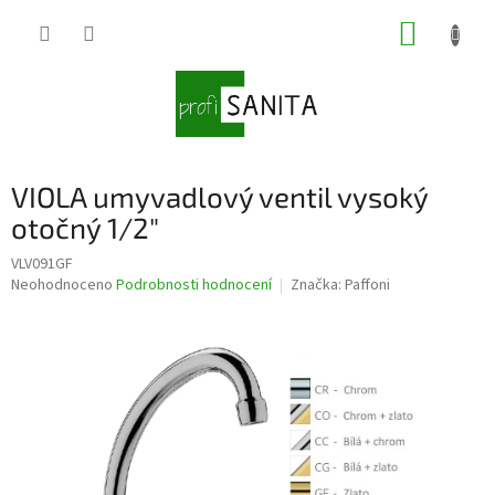
Přejít
NÁKUP
na
obsah
KOŠÍK
VIOLA umyvadlový ventil vysoký
otočný 1/2"
VLV091GF
Průměrné
Neohodnoceno
Podrobnosti hodnocení
Značka:
Paffoni
hodnocení
produktu
je
0,0
z
5
hvězdiček.