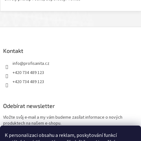
Z
á
p
a
Kontakt
t
info
@
profisanita.cz
í
+420 734 489 123
+420 734 489 123
Odebírat newsletter
Vložte svůj e-mail a my vám budeme zasílat informace o nových
produktech na našem e-shopu.
K personalizaci obsahu a reklam, poskytování funkcí
E-mail