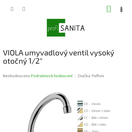
Přejít
NÁKUP
na
obsah
KOŠÍK
VIOLA umyvadlový ventil vysoký
otočný 1/2"
Průměrné
Neohodnoceno
Podrobnosti hodnocení
Značka:
Paffoni
hodnocení
produktu
je
0,0
z
5
hvězdiček.