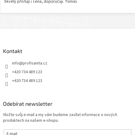
Skvělý přístup i cena, doporučuji. Tomas
Z
á
p
a
Kontakt
t
info
@
profisanita.cz
í
+420 734 489 123
+420 734 489 123
Odebírat newsletter
Vložte svůj e-mail a my vám budeme zasílat informace o nových
produktech na našem e-shopu.
E-mail