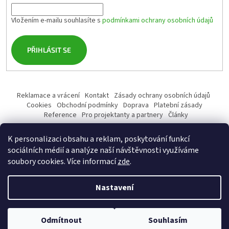
Vložením e-mailu souhlasíte s
podmínkami ochrany osobních údajů
PŘIHLÁSIT SE
Reklamace a vrácení
Kontakt
Zásady ochrany osobních údajů
Cookies
Obchodní podmínky
Doprava
Platební zásady
Reference
Pro projektanty a partnery
Články
K personalizaci obsahu a reklam, poskytování funkcí
sociálních médií a analýze naší návštěvnosti využíváme
soubory cookies. Více informací
zde
.
Vytvořil Shoptet
Nastavení
Copyright 2026
profiSANITA.cz
. Všechna práva vyhrazena.
Upravit
Odmítnout
Souhlasím
nastavení cookies