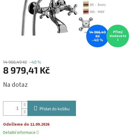
Přímý
14 966,49
dodavate
Kč
l
–40 %
14 966,49 Kč
–40 %
8 979,41 Kč
Měrná
Na dotaz
cena:
Přidat do košíku
Odešleme do 11.09.2026
Detailní informace