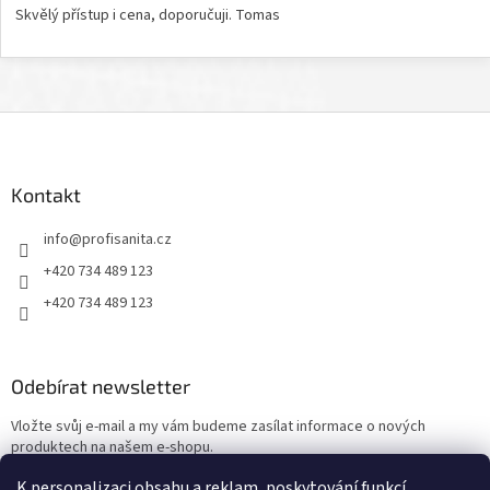
Skvělý přístup i cena, doporučuji. Tomas
Z
á
p
a
Kontakt
t
info
@
profisanita.cz
í
+420 734 489 123
+420 734 489 123
Odebírat newsletter
Vložte svůj e-mail a my vám budeme zasílat informace o nových
produktech na našem e-shopu.
K personalizaci obsahu a reklam, poskytování funkcí