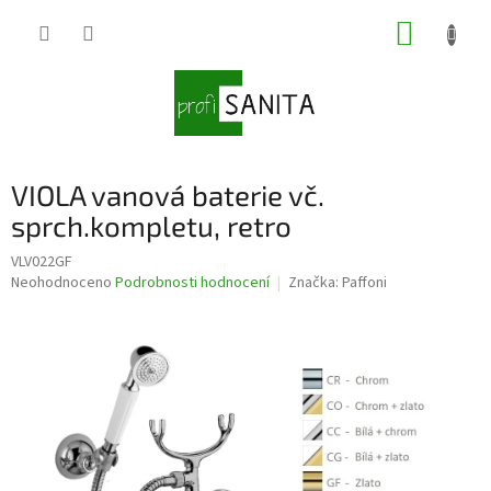
Přejít
NÁKUP
na
obsah
KOŠÍK
VIOLA vanová baterie vč.
sprch.kompletu, retro
VLV022GF
Průměrné
Neohodnoceno
Podrobnosti hodnocení
Značka:
Paffoni
hodnocení
produktu
je
0,0
z
5
hvězdiček.