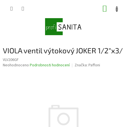
Přejít
NÁKUP
na
obsah
KOŠÍK
VIOLA ventil výtokový JOKER 1/2"x3/
VLV206GF
Průměrné
Neohodnoceno
Podrobnosti hodnocení
Značka:
Paffoni
hodnocení
produktu
je
0,0
z
5
hvězdiček.