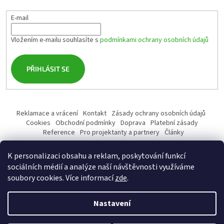
E-mail
Vložením e-mailu souhlasíte s
podmínkami ochrany osobních údajů
PŘIHLÁSIT SE
Reklamace a vrácení
Kontakt
Zásady ochrany osobních údajů
Cookies
Obchodní podmínky
Doprava
Platební zásady
Reference
Pro projektanty a partnery
Články
K personalizaci obsahu a reklam, poskytování funkcí
sociálních médií a analýze naší návštěvnosti využíváme
soubory cookies. Více informací
zde
.
Vytvořil Shoptet
Nastavení