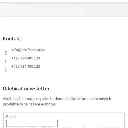
Z
á
p
a
Kontakt
t
info
@
profisanita.cz
í
+420 734 489 123
+420 734 489 123
Odebírat newsletter
Vložte svůj e-mail a my vám budeme zasílat informace o nových
produktech na našem e-shopu.
E-mail