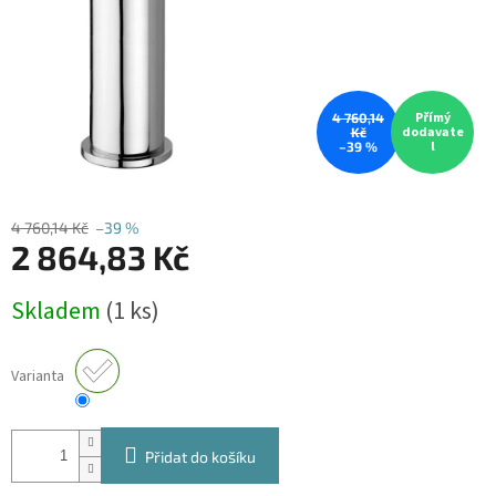
Přímý
4 760,14
dodavate
Kč
l
–39 %
4 760,14 Kč
–39 %
2 864,83 Kč
Měrná
Skladem
(1 ks)
cena:
Varianta
Přidat do košíku