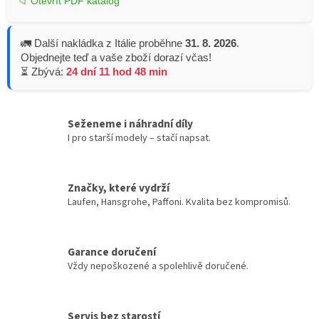
📁 Otevřít PDF katalog
🚛 Další nakládka z Itálie proběhne
31. 8. 2026
.
Objednejte teď a vaše zboží dorazí včas!
⏳ Zbývá:
24 dní 11 hod 48 min
Seženeme i náhradní díly
I pro starší modely – stačí napsat.
Značky, které vydrží
Laufen, Hansgrohe, Paffoni. Kvalita bez kompromisů.
Garance doručení
Vždy nepoškozené a spolehlivě doručené.
Servis bez starostí