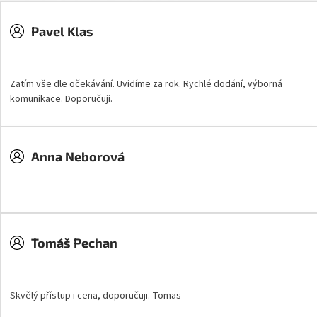
Pavel Klas
Hodnocení obchodu je 5 z 5 hvězdiček.
Zatím vše dle očekávání. Uvidíme za rok. Rychlé dodání, výborná
komunikace. Doporučuji.
Anna Neborová
Hodnocení obchodu je 5 z 5 hvězdiček.
Tomáš Pechan
Hodnocení obchodu je 5 z 5 hvězdiček.
Skvělý přístup i cena, doporučuji. Tomas