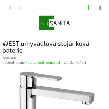
Přejít
NÁKUP
na
obsah
KOŠÍK
WEST umyvadlová stojánková
baterie
WS074CR
Průměrné
Neohodnoceno
Podrobnosti hodnocení
Značka:
Paffoni
hodnocení
produktu
je
0,0
z
5
hvězdiček.