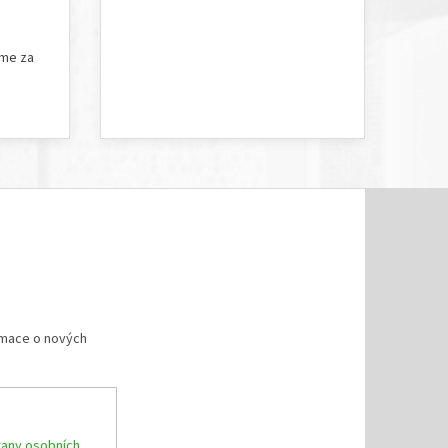
5 hvězdiček.
Hodnocení obchodu je 5 z 5 hvězdiček.
íme za
rmace o nových
any osobních