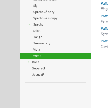
Paff
Sly
Eleg
Sprchové sety
Paff
Sprchové sloupy
Výra
Sprchy
Paff
Stick
Dyna
Tango
Paff
Termostaty
Osvě
Viola
West
Roca
Separett
Jacuzzi®