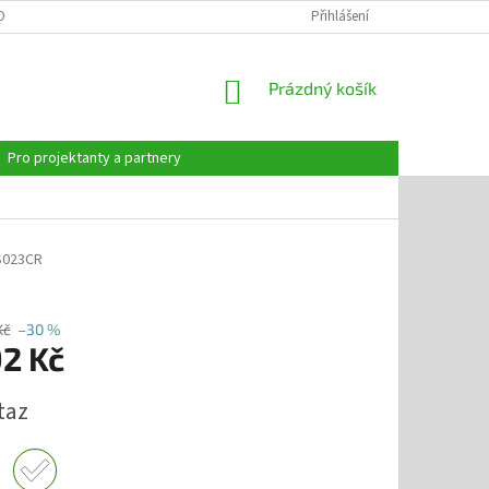
OBNÍCH ÚDAJŮ
Přihlášení
NÁKUPNÍ
Prázdný košík
KOŠÍK
Pro projektanty a partnery
023CR
Kč
–30 %
92 Kč
taz