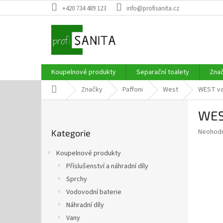
Přejít
+420 734 489 123
info@profisanita.cz
na
obsah
Koupelnové produkty
Separační toalety
Zna
Domů
Značky
Paffoni
West
WEST va
P
WES
o
Přeskočit
s
Průměr
Neohod
Kategorie
kategorie
t
hodnoce
r
produkt
Koupelnové produkty
a
je
Příslušenství a náhradní díly
0,0
n
z
Sprchy
n
5
í
Vodovodní baterie
hvězdič
p
Náhradní díly
a
Vany