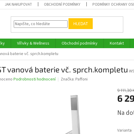
JAK NAKUPOVAT
OBCHODNÍ PODMÍNKY
PODMÍNKY OCHRANY OS
HLEDAT
čky
Vířivky & Wellness
Obchodní podmínky
Kontakt
nová baterie vč. sprch.kompletu
T vanová baterie vč. sprch.kompletu
WS
né
noceno
Podrobnosti hodnocení
Značka:
Paffoni
ní
u
9 111,30 
6 2
Měrná
Na do
cena:
ek.
Varianta