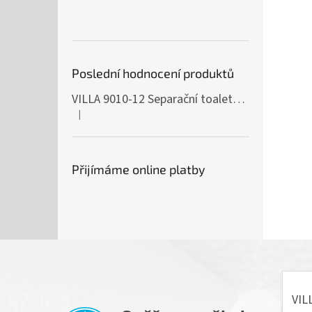
Poslední hodnocení produktů
VILLA 9010-12 Separační toaleta, 230/12V
|
Hodnocení produktu je 5 z 5 hvězdiček.
Přijímáme online platby