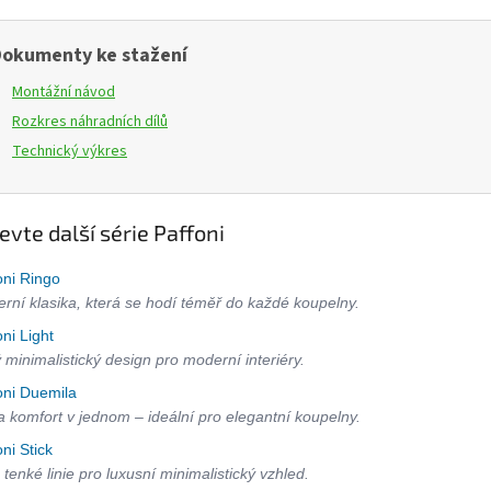
okumenty ke stažení
Montážní návod
Rozkres náhradních dílů
Technický výkres
evte další série Paffoni
oni Ringo
rní klasika, která se hodí téměř do každé koupelny.
oni Light
ý minimalistický design pro moderní interiéry.
oni Duemila
 a komfort v jednom – ideální pro elegantní koupelny.
oni Stick
 tenké linie pro luxusní minimalistický vzhled.