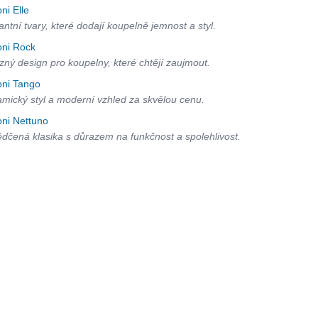
oni Elle
antní tvary, které dodají koupelně jemnost a styl.
oni Rock
zný design pro koupelny, které chtějí zaujmout.
oni Tango
mický styl a moderní vzhled za skvělou cenu.
oni Nettuno
dčená klasika s důrazem na funkčnost a spolehlivost.