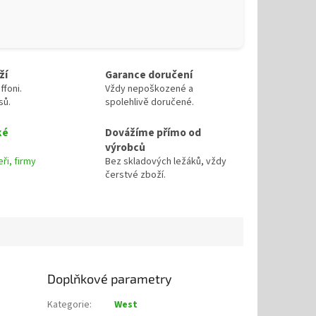
ží
Garance doručení
ffoni.
Vždy nepoškozené a
sů.
spolehlivě doručené.
ké
Dovážíme přímo od
výrobců
ři, firmy
Bez skladových ležáků, vždy
čerstvé zboží.
Doplňkové parametry
Kategorie
:
West