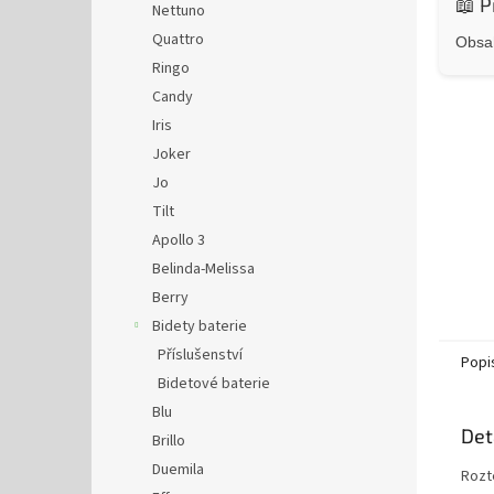
📖 P
Nettuno
Quattro
Obsah
Ringo
Candy
Iris
Joker
Jo
Tilt
Apollo 3
Belinda-Melissa
Berry
Bidety baterie
Příslušenství
Popi
Bidetové baterie
Blu
Det
Brillo
Duemila
Rozt