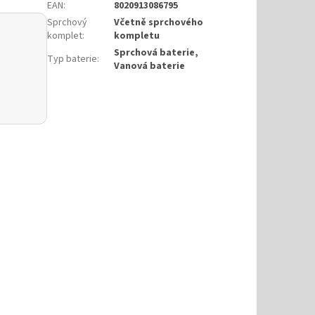
EAN
:
8020913086795
Sprchový
Včetně sprchového
komplet
:
kompletu
Sprchová baterie,
Typ baterie
:
Vanová baterie