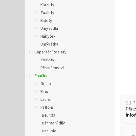
n
Klozety
e
Toalety
l
Bidety
Umyvadla
Nábytek
Umývátka
Separační toalety
Toalety
Příslušenství
Značky
Gelco
Riho
Laufen
👷‍♂️
Paffoni
Přine
Belinda
info
Náhradní díly
Danubio