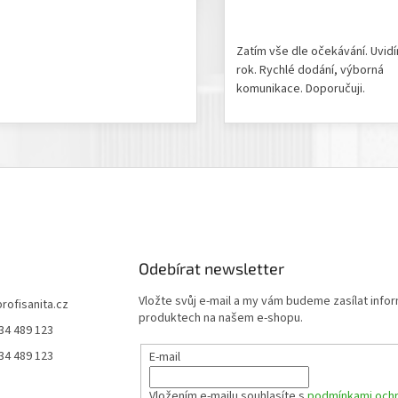
odnocení produktu je 5 z 5 hvězdiček.
Hodnocení obchodu je 5 z 
Zatím vše dle očekávání. Uvid
rok. Rychlé dodání, výborná
komunikace. Doporučuji.
Odebírat newsletter
Vložte svůj e-mail a my vám budeme zasílat info
profisanita.cz
produktech na našem e-shopu.
34 489 123
34 489 123
E-mail
Vložením e-mailu souhlasíte s
podmínkami ochr