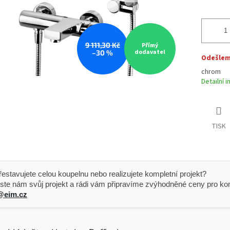
9 111,30 Kč
Přímý
dodavatel
–30 %
Odešleme
chrom
Detailní 
TISK
 Přestavujete celou koupelnu nebo realizujete kompletní projekt?
ste nám svůj projekt a rádi vám připravíme zvýhodněné ceny pro kom
@eim.cz