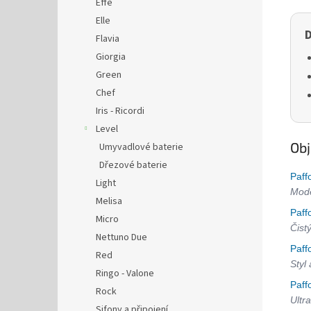
Effe
Elle
D
Flavia
Giorgia
Green
Chef
Iris - Ricordi
Level
Obj
Umyvadlové baterie
Dřezové baterie
Paff
Light
Mode
Melisa
Paff
Micro
Čist
Nettuno Due
Paff
Red
Styl
Ringo - Valone
Paff
Rock
Ultra
Sifony a připojení