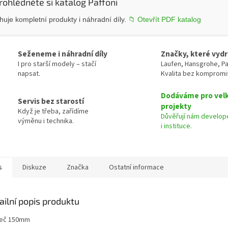
rohlédněte si katalog Paffoni
uje kompletní produkty i náhradní díly.
📁 Otevřít PDF katalog
Seženeme i náhradní díly
Značky, které vydr
I pro starší modely – stačí
Laufen, Hansgrohe, Pa
napsat.
Kvalita bez kompromi
Dodáváme pro vel
Servis bez starostí
projekty
Když je třeba, zařídíme
Důvěřují nám develope
výměnu i technika.
i instituce.
s
Diskuze
Značka
Ostatní informace
ailní popis produktu
eč 150mm