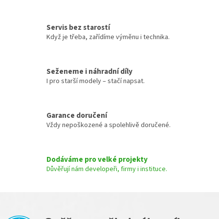
k
d
o
a
v
c
á
Servis bez starostí
í
n
Když je třeba, zařídíme výměnu i technika.
p
í
r
v
k
Seženeme i náhradní díly
y
I pro starší modely – stačí napsat.
v
ý
p
Garance doručení
i
s
Vždy nepoškozené a spolehlivě doručené.
u
Dodáváme pro velké projekty
Důvěřují nám developeři, firmy i instituce.