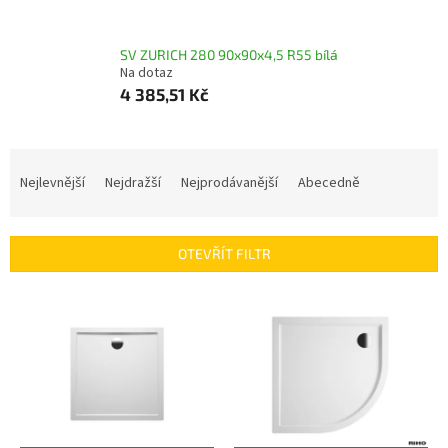
SV ZURICH 280 90x90x4,5 R55 bílá
Na dotaz
4 385,51 Kč
Ř
a
Nejlevnější
Nejdražší
Nejprodávanější
Abecedně
z
e
n
OTEVŘÍT FILTR
í
p
V
r
ý
o
p
d
i
u
s
k
p
t
r
ů