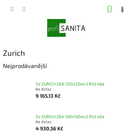
Přejít
NÁKUP
na
obsah
KOŠÍK
Zurich
Nejprodávanější
SV ZURICH 288 120x120x4,5 R55 bílá
Na dotaz
9 165,13 Kč
SV ZURICH 284 100x100x4,5 R55 bílá
Na dotaz
4 930,56 Kč