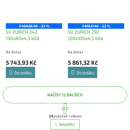
7 459,65 Kč
–23 %
7 612,11 Kč
–23 %
SV ZURICH 242
SV ZURICH 292
130x80x4,5 bílá
120x100x4,5 bílá
Na dotaz
Na dotaz
5 743,93 Kč
5 861,32 Kč
Do košíku
Do košíku
NAČÍST 12 DALŠÍCH
S
1
2
O
t
v
r
24
položek celkem
á
l
NAHORU
n
á