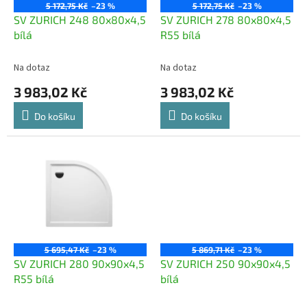
o
5 172,75 Kč
–23 %
5 172,75 Kč
–23 %
d
SV ZURICH 248 80x80x4,5
SV ZURICH 278 80x80x4,5
u
bílá
R55 bílá
k
t
Na dotaz
Na dotaz
ů
3 983,02 Kč
3 983,02 Kč
Do košíku
Do košíku
5 695,47 Kč
–23 %
5 869,71 Kč
–23 %
SV ZURICH 280 90x90x4,5
SV ZURICH 250 90x90x4,5
R55 bílá
bílá