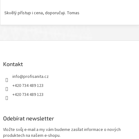
Hodnocení obchodu je 5 z 5 hvězdiček.
Skvělý přístup i cena, doporučuji. Tomas
Z
á
p
a
Kontakt
t
info
@
profisanita.cz
í
+420 734 489 123
+420 734 489 123
Odebírat newsletter
Vložte svůj e-mail a my vám budeme zasílat informace o nových
produktech na našem e-shopu.