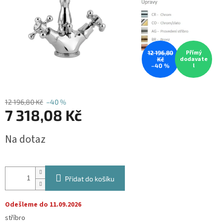
Přímý
12 196,80
dodavate
Kč
l
–40 %
12 196,80 Kč
–40 %
7 318,08 Kč
Měrná
Na dotaz
cena:
Přidat do košíku
Odešleme do 11.09.2026
stříbro