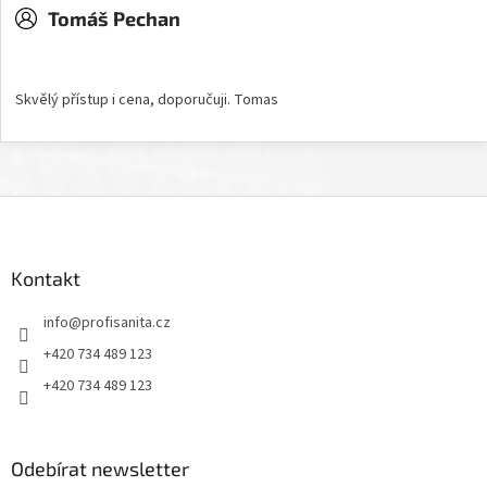
Tomáš Pechan
Hodnocení obchodu je 5 z 5 hvězdiček.
Skvělý přístup i cena, doporučuji. Tomas
Z
á
p
a
Kontakt
t
info
@
profisanita.cz
í
+420 734 489 123
+420 734 489 123
Odebírat newsletter