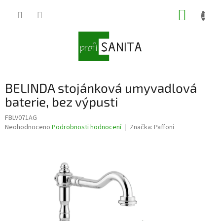
Přejít
NÁKUP
na
obsah
KOŠÍK
BELINDA stojánková umyvadlová
baterie, bez výpusti
FBLV071AG
Průměrné
Neohodnoceno
Podrobnosti hodnocení
Značka:
Paffoni
hodnocení
produktu
je
0,0
z
5
hvězdiček.