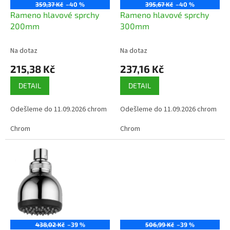
o
359,37 Kč
–40 %
395,67 Kč
–40 %
d
Rameno hlavové sprchy
Rameno hlavové sprchy
u
200mm
300mm
k
t
Na dotaz
Na dotaz
ů
215,38 Kč
237,16 Kč
DETAIL
DETAIL
Odešleme do 11.09.2026 chrom
Odešleme do 11.09.2026 chrom
Chrom
Chrom
438,02 Kč
–39 %
506,99 Kč
–39 %