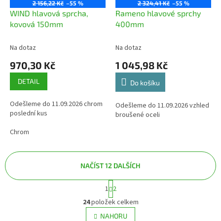
2 156,22 Kč
–55 %
2 324,41 Kč
–55 %
WIND hlavová sprcha,
Rameno hlavové sprchy
kovová 150mm
400mm
Na dotaz
Na dotaz
970,30 Kč
1 045,98 Kč
DETAIL
Do košíku
Odešleme do 11.09.2026 chrom
Odešleme do 11.09.2026 vzhled
poslední kus
broušené oceli
Chrom
NAČÍST 12 DALŠÍCH
S
1
2
O
t
v
r
24
položek celkem
á
l
NAHORU
n
á