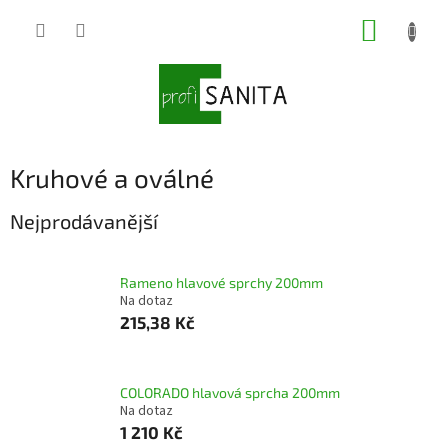
Přejít
NÁKUP
na
obsah
KOŠÍK
Kruhové a oválné
Nejprodávanější
Rameno hlavové sprchy 200mm
Na dotaz
215,38 Kč
COLORADO hlavová sprcha 200mm
Na dotaz
1 210 Kč