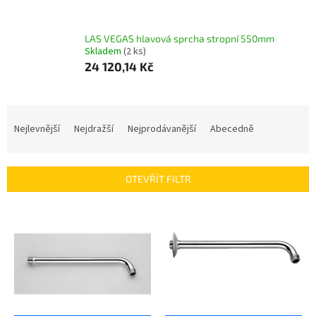
LAS VEGAS hlavová sprcha stropní 550mm
Skladem
(2 ks)
24 120,14 Kč
Ř
a
Nejlevnější
Nejdražší
Nejprodávanější
Abecedně
z
e
n
OTEVŘÍT FILTR
í
p
V
r
ý
o
p
d
i
u
s
k
p
t
r
ů