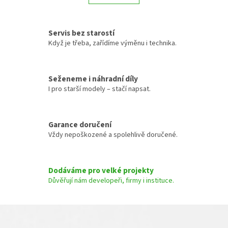
k
d
o
a
v
c
á
Servis bez starostí
í
n
Když je třeba, zařídíme výměnu i technika.
p
í
r
v
k
Seženeme i náhradní díly
y
I pro starší modely – stačí napsat.
v
ý
p
Garance doručení
i
s
Vždy nepoškozené a spolehlivě doručené.
u
Dodáváme pro velké projekty
Důvěřují nám developeři, firmy i instituce.