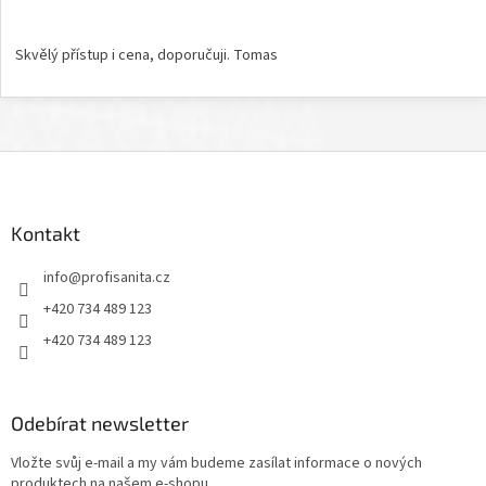
Hodnocení obchodu je 5 z 5 hvězdiček.
Skvělý přístup i cena, doporučuji. Tomas
Z
á
p
a
Kontakt
t
info
@
profisanita.cz
í
+420 734 489 123
+420 734 489 123
Odebírat newsletter
Vložte svůj e-mail a my vám budeme zasílat informace o nových
produktech na našem e-shopu.