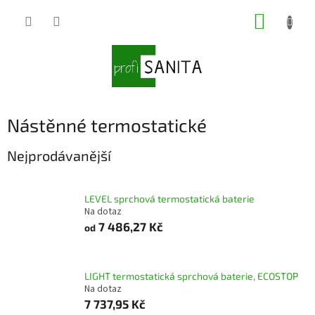
Přejít
NÁKUP
na
obsah
KOŠÍK
Nástěnné termostatické
Nejprodávanější
LEVEL sprchová termostatická baterie
Na dotaz
7 486,27 Kč
od
LIGHT termostatická sprchová baterie, ECOSTOP
Na dotaz
7 737,95 Kč