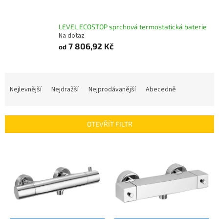
LEVEL ECOSTOP sprchová termostatická baterie
Na dotaz
7 806,92 Kč
od
Ř
a
Nejlevnější
Nejdražší
Nejprodávanější
Abecedně
z
e
n
OTEVŘÍT FILTR
í
p
V
r
ý
o
p
d
i
u
s
k
p
t
r
ů