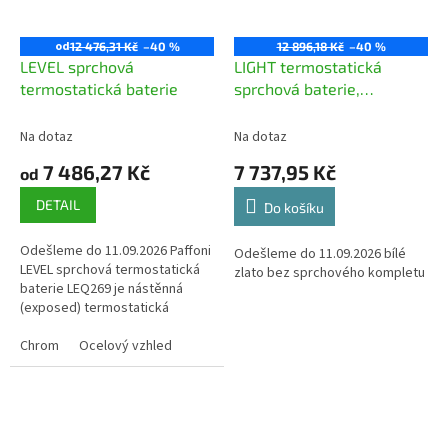
od
12 476,31 Kč
–40 %
12 896,18 Kč
–40 %
LEVEL sprchová
LIGHT termostatická
termostatická baterie
sprchová baterie,
ECOSTOP
Na dotaz
Na dotaz
7 486,27 Kč
7 737,95 Kč
od
DETAIL
Do košíku
Odešleme do 11.09.2026 Paffoni
Odešleme do 11.09.2026 bílé
LEVEL sprchová termostatická
zlato bez sprchového kompletu
baterie LEQ269 je nástěnná
(exposed) termostatická
jednotka se zabudovaným
přepínačem pro 2 výstupy (např.
Chrom
Ocelový vzhled
hlavová...