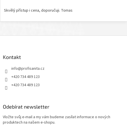
Hodnocení obchodu je 5 z 5 hvězdiček.
Skvělý přístup i cena, doporučuji. Tomas
Z
á
p
a
Kontakt
t
info
@
profisanita.cz
í
+420 734 489 123
+420 734 489 123
Odebírat newsletter
Vložte svůj e-mail a my vám budeme zasílat informace o nových
produktech na našem e-shopu.