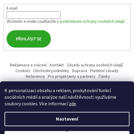
E-mail
Vložením e-mailu souhlasíte s
podmínkami ochrany osobních údajů
PŘIHLÁSIT SE
Reklamace a vrácení
Kontakt
Zásady ochrany osobních údajů
Cookies
Obchodní podmínky
Doprava
Platební zásady
Reference
Pro projektanty a partnery
Články
K personalizaci obsahu a reklam, poskytování funkcí
sociálních médií a analýze naší návštěvnosti využíváme
soubory cookies. Více informací
zde
.
Vytvořil Shoptet
Nastavení
Copyright 2026
profiSANITA.cz
. Všechna práva vyhrazena.
Upravit