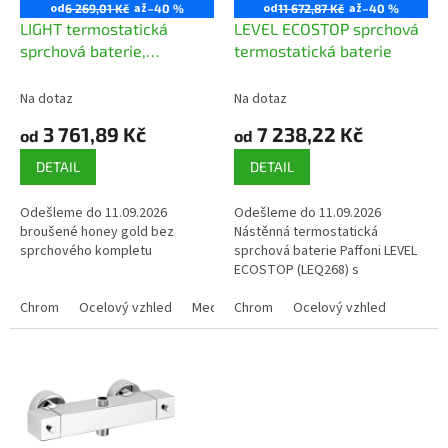
o
od
až
od
až
6 269,01 Kč
–40 %
11 672,87 Kč
–40 %
d
LIGHT termostatická
LEVEL ECOSTOP sprchová
u
sprchová baterie,
termostatická baterie
k
ECOSTOP
t
Na dotaz
Na dotaz
ů
3 761,89 Kč
7 238,22 Kč
od
od
DETAIL
DETAIL
Odešleme do 11.09.2026
Odešleme do 11.09.2026
broušené honey gold bez
Nástěnná termostatická
sprchového kompletu
sprchová baterie Paffoni LEVEL
ECOSTOP (LEQ268) s
integrovaným omezovačem
Chrom
Ocelový vzhled
Medově broušené zlato
průtoku ECOSTOP pro úsporu
Chrom
Ocelový vzhled
Medové zlato
vody a udržení konstantní...