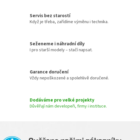
v
l
á
Servis bez starostí
d
Když je třeba, zařídíme výměnu i technika.
a
c
í
Seženeme i náhradní díly
p
I pro starší modely – stačí napsat.
r
v
k
y
Garance doručení
v
Vždy nepoškozené a spolehlivě doručené.
ý
p
i
s
Dodáváme pro velké projekty
u
Důvěřují nám developeři, firmy i instituce.