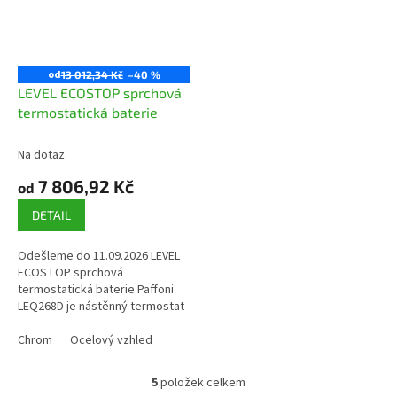
od
13 012,34 Kč
–40 %
LEVEL ECOSTOP sprchová
termostatická baterie
Na dotaz
7 806,92 Kč
od
DETAIL
Odešleme do 11.09.2026 LEVEL
ECOSTOP sprchová
termostatická baterie Paffoni
LEQ268D je nástěnný termostat
určený pro stabilní řízení teploty
vody u sprchy s integrovaným...
Chrom
Ocelový vzhled
5
položek celkem
O