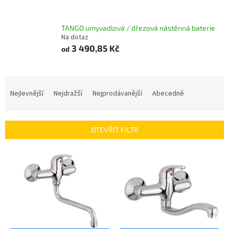
TANGO umyvadlová / dřezová nástěnná baterie
Na dotaz
3 490,85 Kč
od
Ř
a
Nejlevnější
Nejdražší
Nejprodávanější
Abecedně
z
e
n
OTEVŘÍT FILTR
í
p
V
r
ý
o
p
d
i
u
s
k
p
t
r
ů