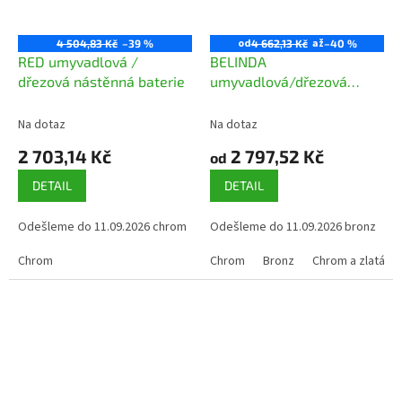
od
až
4 504,83 Kč
–39 %
4 662,13 Kč
–40 %
RED umyvadlová /
BELINDA
dřezová nástěnná baterie
umyvadlová/dřezová
nástěnná baterie, retro
Na dotaz
Na dotaz
2 703,14 Kč
2 797,52 Kč
od
DETAIL
DETAIL
Odešleme do 11.09.2026 chrom
Odešleme do 11.09.2026 bronz
Chrom
Chrom
Bronz
Chrom a zlatá p