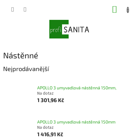
Přejít
NÁKUP
na
obsah
KOŠÍK
Nástěnné
Nejprodávanější
APOLLO 3 umyvadlová nástěnná 150mm,
Na dotaz
1 301,96 Kč
APOLLO 3 umyvadlová nástěnná 150mm
Na dotaz
1 416,91 Kč