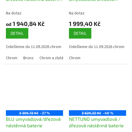
retro
nástěnná baterie
Na dotaz
Na dotaz
1 940,84 Kč
1 999,40 Kč
od
DETAIL
DETAIL
Odešleme do 11.09.2026 chrom
Odešleme do 11.09.2026 chrom
Chrom
Bronz
Chrom a zlatá povrchová úprava
Chrom
Měď
Barva (bí
3 305,72 Kč
–37 %
3 620,32 Kč
–40 %
BLU umyvadlová/dřezová
NETTUNO umyvadlová /
nástěnná baterie
dřezová nástěnná baterie