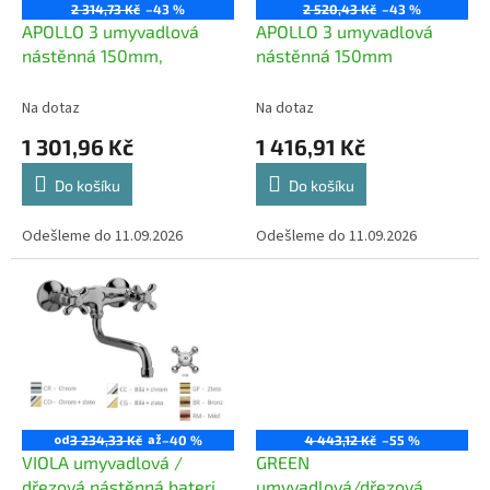
o
2 314,73 Kč
–43 %
2 520,43 Kč
–43 %
d
APOLLO 3 umyvadlová
APOLLO 3 umyvadlová
u
nástěnná 150mm,
nástěnná 150mm
k
t
Na dotaz
Na dotaz
ů
1 301,96 Kč
1 416,91 Kč
Do košíku
Do košíku
Odešleme do 11.09.2026
Odešleme do 11.09.2026
od
až
3 234,33 Kč
–40 %
4 443,12 Kč
–55 %
VIOLA umyvadlová /
GREEN
dřezová nástěnná baterie,
umyvadlová/dřezová