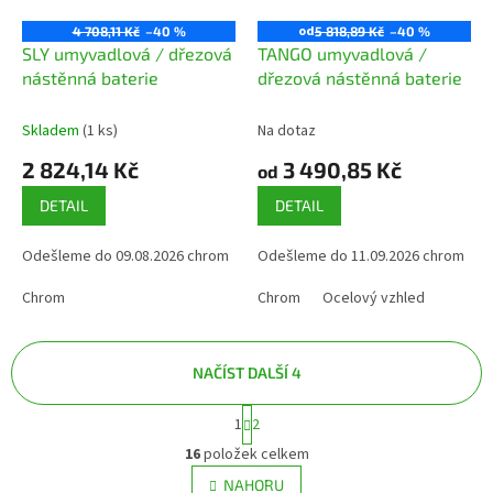
od
4 708,11 Kč
–40 %
5 818,89 Kč
–40 %
SLY umyvadlová / dřezová
TANGO umyvadlová /
nástěnná baterie
dřezová nástěnná baterie
Skladem
(1 ks)
Na dotaz
2 824,14 Kč
3 490,85 Kč
od
DETAIL
DETAIL
Odešleme do 09.08.2026 chrom
Odešleme do 11.09.2026 chrom
Chrom
Chrom
Ocelový vzhled
NAČÍST DALŠÍ 4
S
1
2
O
t
v
r
16
položek celkem
á
l
NAHORU
n