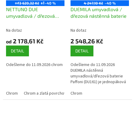
od
až
3 620,32 Kč
–40 %
4 247,10 Kč
–40 %
NETTUNO DUE
DUEMILA umyvadlová /
umyvadlová / dřezová
dřezová nástěnná baterie
nástěnná baterie
Na dotaz
Na dotaz
2 178,61 Kč
2 548,26 Kč
od
DETAIL
DETAIL
Odešleme do 11.09.2026 chrom
Odešleme do 11.09.2026
DUEMILA nástěnná
umyvadlová/dřezová baterie
Paffoni (DU161) je jednopáková
nástěnná baterie s otočnou
Chrom
Chrom a zlatá povrchová úprava
hubicí, určená pro montáž na
Chrom
Barva (bílý lesk nebo čern
stěnu nad umyvadlem...