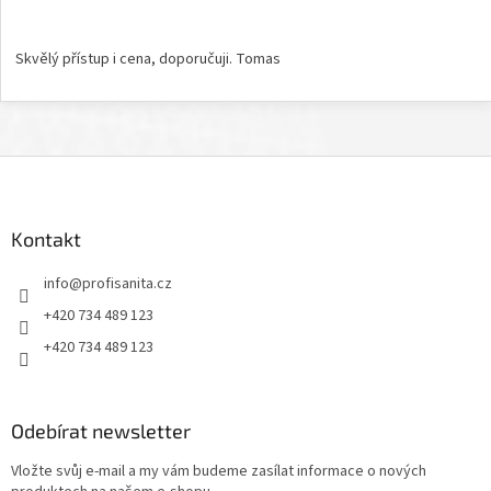
Hodnocení obchodu je 5 z 5 hvězdiček.
Skvělý přístup i cena, doporučuji. Tomas
Z
á
p
a
Kontakt
t
info
@
profisanita.cz
í
+420 734 489 123
+420 734 489 123
Odebírat newsletter
Vložte svůj e-mail a my vám budeme zasílat informace o nových