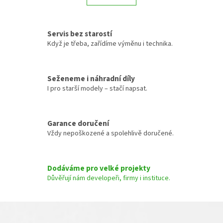
á
k
d
o
a
v
c
á
Servis bez starostí
í
n
Když je třeba, zařídíme výměnu i technika.
p
í
r
v
k
Seženeme i náhradní díly
y
I pro starší modely – stačí napsat.
v
ý
p
Garance doručení
i
s
Vždy nepoškozené a spolehlivě doručené.
u
Dodáváme pro velké projekty
Důvěřují nám developeři, firmy i instituce.