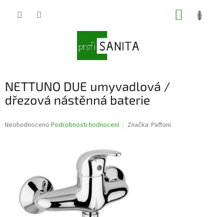
Přejít
NÁKUP
na
obsah
KOŠÍK
NETTUNO DUE umyvadlová /
dřezová nástěnná baterie
Průměrné
Neohodnoceno
Podrobnosti hodnocení
Značka:
Paffoni
hodnocení
produktu
je
0,0
z
5
hvězdiček.