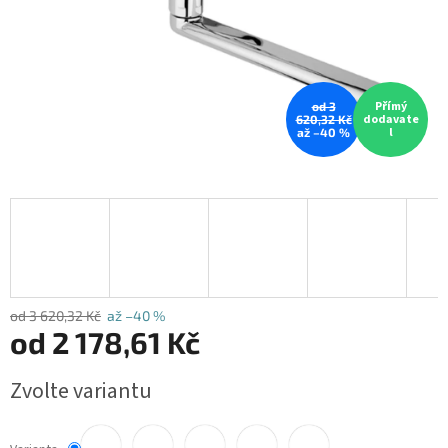
Přímý
od 3
dodavate
620,32 Kč
l
až –40 %
od 3 620,32 Kč
až –40 %
od
2 178,61 Kč
Měrná
Zvolte variantu
cena: