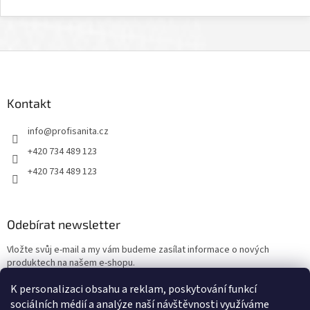
Z
á
p
a
Kontakt
t
info
@
profisanita.cz
í
+420 734 489 123
+420 734 489 123
Odebírat newsletter
Vložte svůj e-mail a my vám budeme zasílat informace o nových
produktech na našem e-shopu.
K personalizaci obsahu a reklam, poskytování funkcí
E-mail
sociálních médií a analýze naší návštěvnosti využíváme